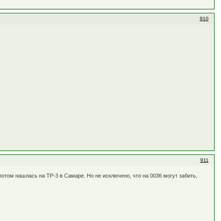
910
911
потом нашлась на ТР-3 в Самаре. Но не исключено, что на 0036 могут забить,