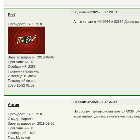
Поделиться
2025-08-17 20:54
End
А что кстати с 4М-0036 и 0038? Давно на 
Президент ОАО РЖД
Зарегистрирован
: 2019-09-07
Приглашений:
0
Сообщений:
2383
Провел на форуме:
2 месяца 15 дней
Последний визит:
2025-11-22 01:02
Поделиться
2025-08-17 21:15
Антон
По срокам там вырисовывается 0036 КР-1
Президент ОАО РЖД
если гнилая, до списания менее трёх лет
Откуда:
Королёв
Зарегистрирован
: 2011-09-26
Приглашений:
0
Сообщений:
1622
Пол:
Мужской