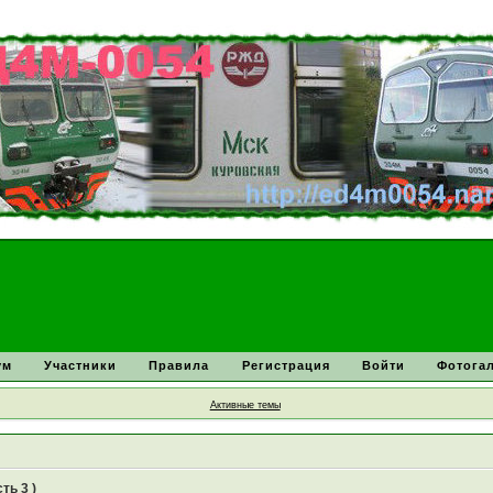
ум
Участники
Правила
Регистрация
Войти
Фотога
Активные темы
ть 3 )