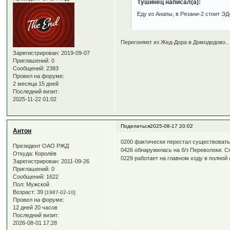
Тушинец написал(а):
Еду из Анапы, в Рязани-2 стоит Э
Перегоняют из Жед-Дора в Домодедово..
Зарегистрирован
: 2019-09-07
Приглашений:
0
Сообщений:
2383
Провел на форуме:
2 месяца 15 дней
Последний визит:
2025-11-22 01:02
Поделиться
2025-08-17 20:02
Антон
0200 фактически перестал существовать 
Президент ОАО РЖД
0426 обнаружилась на б/з Переволоки. С
Откуда:
Королёв
0229 работает на главном ходу в полной
Зарегистрирован
: 2011-09-26
Приглашений:
0
Сообщений:
1622
Пол:
Мужской
Возраст:
39
[1987-02-10]
Провел на форуме:
12 дней 20 часов
Последний визит:
2026-08-01 17:28