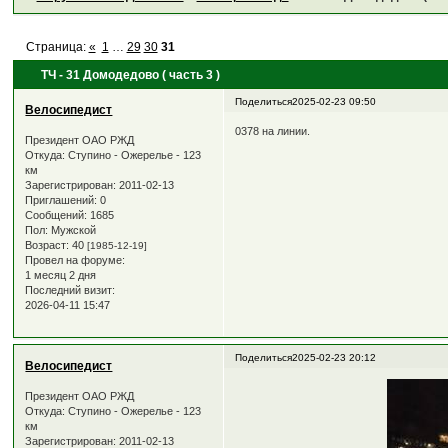
Страница:
«
1
…
29
30
31
ТЧ - 31 Домодедово ( часть 3 )
Поделиться
2025-02-23 09:50
Велосипедист
0378 на линии.
Президент ОАО РЖД
Откуда:
Ступино - Ожерелье - 123
км
Зарегистрирован
: 2011-02-13
Приглашений:
0
Сообщений:
1685
Пол:
Мужской
Возраст:
40
[1985-12-19]
Провел на форуме:
1 месяц 2 дня
Последний визит:
2026-04-11 15:47
Поделиться
2025-02-23 20:12
Велосипедист
Президент ОАО РЖД
Откуда:
Ступино - Ожерелье - 123
км
Зарегистрирован
: 2011-02-13