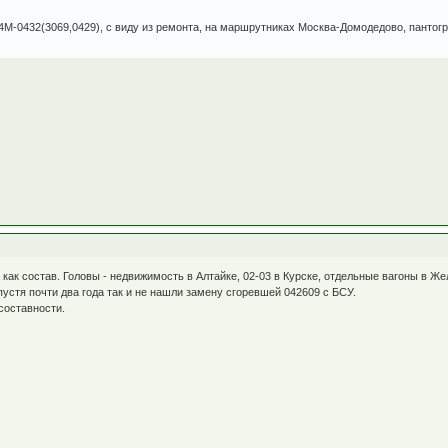
Д4М-0432(3069,0429), с виду из ремонта, на маршрутниках Москва-Домодедово, пантог
как состав. Головы - недвижимость в Алтайке, 02-03 в Курске, отдельные вагоны в Жел
пустя почти два года так и не нашли замену сгоревшей 042609 с БСУ.
 составности.