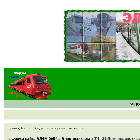
Фор
Привет, Гость!
Войдите
или
зарегистрируйтесь
.
»
Форум сайта ЭД4М-0054
»
Электропоезда
»
ТЧ - 31 Домодедово ( час