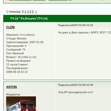
Страница:
1
2
3
4
5
»
ТЧ-18 "Уч.Ильича"(ТЧ-14)
Поделиться
2007-02-09 22:33
CLEM
На днях в Депо пришла с МЛРЗ ЭР2Т-713
Машинист 3-го класса
Откуда:
Москва
Зарегистрирован
: 2007-01-09
Приглашений:
0
Сообщений:
74
Пол:
Мужской
Возраст:
40
[1985-11-20]
Провел на форуме:
12 часов 5 минут
Последний визит:
2008-09-16 22:13
Поделиться
2007-02-09 22:59
ANTON
Она КР проходила,или что?
Модератор