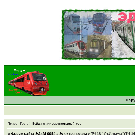
Фор
Привет, Гость!
Войдите
или
зарегистрируйтесь
.
»
Форум сайта ЭД4М-0054
»
Электропоезда
»
ТЧ-18 "Уч.Ильича"(ТЧ-14