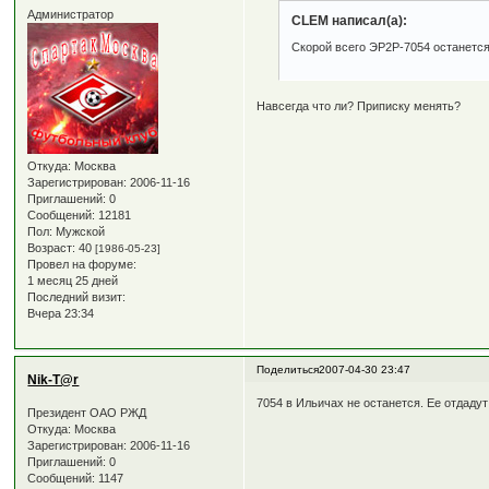
Администратор
CLEM написал(а):
Скорой всего ЭР2Р-7054 останется
Навсегда что ли? Приписку менять?
Откуда:
Москва
Зарегистрирован
: 2006-11-16
Приглашений:
0
Сообщений:
12181
Пол:
Мужской
Возраст:
40
[1986-05-23]
Провел на форуме:
1 месяц 25 дней
Последний визит:
Вчера 23:34
Поделиться
2007-04-30 23:47
Nik-T@r
7054 в Ильичах не останется. Ее отдадут
Президент ОАО РЖД
Откуда:
Москва
Зарегистрирован
: 2006-11-16
Приглашений:
0
Сообщений:
1147