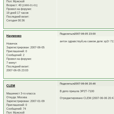
Пол:
Мужской
Возраст:
40
[1986-01-01]
Провел на форуме:
19 дней 17 часов
Последний визит:
Сегодня 00:36
Поделиться
2007-06-05 23:00
Науменко
антон здравствуй,на самом деле эр2т 7
Новичок
Зарегистрирован
: 2007-06-05
Приглашений:
0
Сообщений:
2
Провел на форуме:
7 минут
Последний визит:
2007-06-05 23:03
Поделиться
2007-06-06 20:46
CLEM
В депо пришла ЭР2Т-7100
Машинист 3-го класса
Откуда:
Москва
Отредактировано CLEM (2007-06-06 20:4
Зарегистрирован
: 2007-01-09
Приглашений:
0
Сообщений:
74
Пол:
Мужской