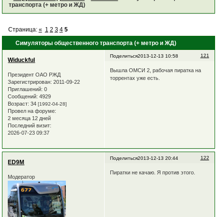
транспорта (+ метро и ЖД)
Страница:
«
1
2
3
4
5
Симуляторы общественного транспорта (+ метро и ЖД)
121
Поделиться
2013-12-13 10:58
Widuckful
Вышла ОМСИ 2, рабочая пиратка на
Президент ОАО РЖД
торрентах уже есть.
Зарегистрирован
: 2011-09-22
Приглашений:
0
Сообщений:
4929
Возраст:
34
[1992-04-28]
Провел на форуме:
2 месяца 12 дней
Последний визит:
2026-07-23 09:37
122
Поделиться
2013-12-13 20:44
ED9M
Пиратки не качаю. Я против этого.
Модератор