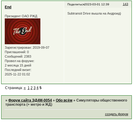
143
Поделиться
2023-03-01 12:39
End
Subtransit Drive вышла на Андроид)
Президент ОАО РЖД
Зарегистрирован
: 2019-09-07
Приглашений:
0
Сообщений:
2383
Провел на форуме:
2 месяца 15 дней
Последний визит:
2025-11-22 01:02
Страница:
«
1
2
3
4
5
»
Форум сайта ЭД4М-0054
»
Обо всём
»
Симуляторы общественного
транспорта (+ метро и ЖД)
создать форум