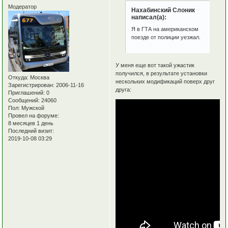
Модератор
Нахабинский Слоник
написал(а):
Я в ГТА на американском
поезде от полиции уезжал.
У меня еще вот такой ужастик
получился, в результате установки
Откуда:
Москва
нескольких модификаций поверх друг
Зарегистрирован
: 2006-11-16
друга:
Приглашений:
0
Сообщений:
24060
Пол:
Мужской
Провел на форуме:
8 месяцев 1 день
Последний визит:
2019-10-08 03:29