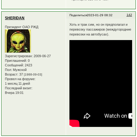
142
Поделиться
2023-01-29 08:32
SHERIDAN
Хоть и трак сим, но он предполагал и
Президент ОАО РЖД
перевозку пассажиров (междугородние
перевозки на автобусах).
Зарегистрирован
: 2009-06-27
Приглашений:
0
Сообщений:
2423
Пол:
Мужской
Возраст:
37
[1988-09-03]
Провел на форуме:
1 месяц 11 дней
Последний визит:
Вчера 19:01