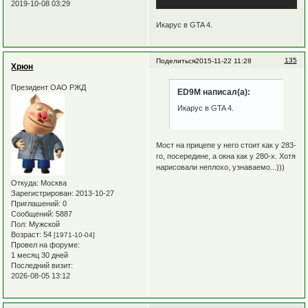
2019-10-08 03:29
Икарус в GTA 4.
135
Поделиться
2015-11-22 11:28
Хрюн
Президент ОАО РЖД
ED9M написал(а):
Икарус в GTA 4.
Мост на прицепе у него стоит как у 283-
го, посередине, а окна как у 280-х. Хотя
нарисовали неплохо, узнаваемо...)))
Откуда:
Москва
Зарегистрирован
: 2013-10-27
Приглашений:
0
Сообщений:
5887
Пол:
Мужской
Возраст:
54
[1971-10-04]
Провел на форуме:
1 месяц 30 дней
Последний визит:
2026-08-05 13:12