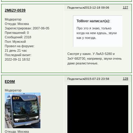
127
Поделиться
2013-12-18 09:06
2М62У-0039
Модератор
Tolliver написал(а):
Откуда:
Москва
Зарегистрирован
: 2007-06-05
Про это я знаю, только
Приглашений:
0
когда на нем едешь, звуки
Сообщений:
2318
как у поезда.
Пол:
Мужской
Провел на форуме:
21 день 21 час
Смотря у каких. У ЛиАЗ-5280 и
Последний визит:
ЗиУ-682Г00, например, звуки очень
2022-09-11 18:52
даже реалистичные.
128
Поделиться
2015-07-23 23:58
ED9M
Модератор
Откуда:
Москва