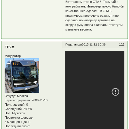
Вот такое метро в GTA 5. Трамвай в
нем работает. Интерьер можно было бы
качественнее сделать. В GTA 5
практически все очень реалистично
сделано, но интерьер трамвая на
скорую руку снова склепали, текстуры
мыльные весьма.
134
Поделиться
2015-11-22 10:39
ED9M
Модератор
Откуда:
Москва
Зарегистрирован
: 2006-11-16
Приглашений:
0
Сообщений:
24060
Пол:
Мужской
Провел на форуме:
8 месяцев 1 день
Последний визит: