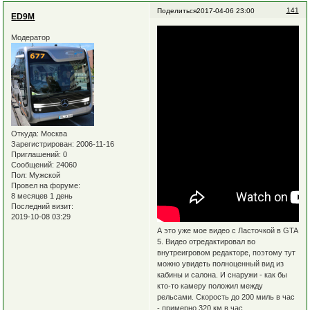
141
Поделиться
2017-04-06 23:00
ED9M
Модератор
Откуда:
Москва
Зарегистрирован
: 2006-11-16
Приглашений:
0
Сообщений:
24060
Пол:
Мужской
Провел на форуме:
8 месяцев 1 день
Последний визит:
2019-10-08 03:29
А это уже мое видео с Ласточкой в GTA
5. Видео отредактировал во
внутреигровом редакторе, поэтому тут
можно увидеть полноценный вид из
кабины и салона. И снаружи - как бы
кто-то камеру положил между
рельсами. Скорость до 200 миль в час
- примерно 320 км в час.