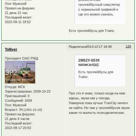
Пол:
Мужской
троллейбусный симулятор
Провел на форуме:
с нормальной графикой и
21 день 21 час
где его можно скачать.
Последний визит:
2022-09-11 18:52
Есть троллейбусы для Trainz.
126
Поделиться
2013-12-17 18:39
Tolliver
Президент ОАО РЖД
2М62У-0039
написал(а):
Есть троллейбусы для
Trainz.
Откуда:
МСК
Зарегистрирован
: 2009-10-23
Про это я знаю, только когда на нем
Приглашений:
0
едешь, звуки как у поезда.
Сообщений:
1609
Наверное пока лучше TranCity ничего
Пол:
Мужской
не найти. Но там у троллейбусов звуки
Возраст:
34
[1991-10-18]
какие-то малость психоделические.
Провел на форуме:
21 день 6 часов
Последний визит:
2022-09-17 20:53