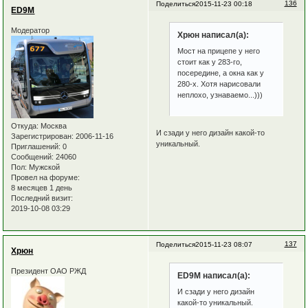
136
Поделиться
2015-11-23 00:18
ED9M
Модератор
Хрюн написал(а):
Мост на прицепе у него
стоит как у 283-го,
посередине, а окна как у
280-х. Хотя нарисовали
неплохо, узнаваемо...)))
Откуда:
Москва
И сзади у него дизайн какой-то
Зарегистрирован
: 2006-11-16
уникальный.
Приглашений:
0
Сообщений:
24060
Пол:
Мужской
Провел на форуме:
8 месяцев 1 день
Последний визит:
2019-10-08 03:29
137
Поделиться
2015-11-23 08:07
Хрюн
Президент ОАО РЖД
ED9M написал(а):
И сзади у него дизайн
какой-то уникальный.