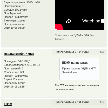
Зарегистрирован
: 2006-11-16
Приглашений:
0
Сообщений:
24060
Пол:
Мужской
Провел на форуме:
8 месяцев 1 день
Последний визит:
2019-10-08 03:29
Прокатился на ЭД9М в GTA San
Andreas.
129
Поделиться
2015-07-24 00:12
Нахабинский Слоник
Президент ОАО РЖД
ED9M написал(а):
Зарегистрирован
: 2012-04-18
Приглашений:
0
Прокатился на ЭД9М в GTA
Сообщений:
1493
San Andreas.
Провел на форуме:
6 дней 13 часов
Последний визит:
Я в ГТА на американском поезде от
2016-06-15 23:15
полиции уезжал.
130
Поделиться
2015-07-25 00:52
ED9M