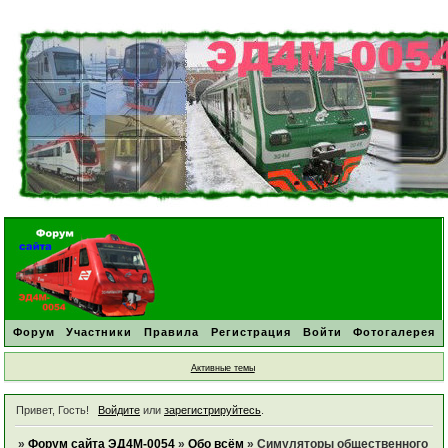
Форум
Участники
Правила
Регистрация
Войти
Фотогалерея
Активные темы
Привет, Гость!
Войдите
или
зарегистрируйтесь
.
»
Форум сайта ЭД4М-0054
»
Обо всём
»
Симуляторы общественного