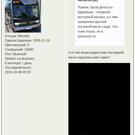
написал(а):
Помню, была фотка из
Щербинки - головной,
моторный вагоны, а к ним
прицеплен крытый
грузовой вагон сзади. Это
тоже ехало, но в
Откуда:
Москва
реальности
Зарегистрирован
: 2006-11-16
Приглашений:
0
Сообщений:
24060
А в том моем видео еще последний
Пол:
Мужской
вагон над рельсами парит!
Провел на форуме:
8 месяцев 1 день
Последний визит:
2019-10-08 03:29