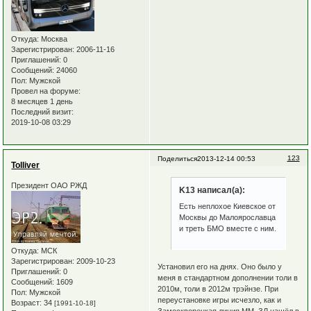
Откуда:
Москва
Зарегистрирован
: 2006-11-16
Приглашений:
0
Сообщений:
24060
Пол:
Мужской
Провел на форуме:
8 месяцев 1 день
Последний визит:
2019-10-08 03:29
123
Поделиться
2013-12-14 00:53
Tolliver
Президент ОАО РЖД
K13 написал(а):
Есть неплохое Киевское от
Москвы до Малоярославца
и треть БМО вместе с ним.
Откуда:
МСК
Зарегистрирован
: 2009-10-23
Установил его на днях. Оно было у
Приглашений:
0
меня в стандартном дополнении толи в
Сообщений:
1609
2010м, толи в 2012м трэйнзе. При
Пол:
Мужской
переустановке игры исчезло, как и
Возраст:
34
[1991-10-18]
Замоскворецкая линия ММ. ЗЛ нашёл в