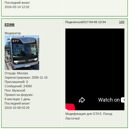
Последний визит:
2016-03-14 12:02
140
Поделиться
2017-04-06 13:54
ED9M
Модератор
Откуда:
Москва
Зарегистрирован
: 2006-11-16
Приглашений:
0
Сообщений:
24060
Пол:
Мужской
Провел на форуме:
8 месяцев 1 день
Последний визит:
2019-10-08 03:29
Модификация для GTA 5. Поезд
Ласточка!