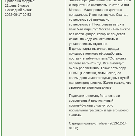
Провел на форуме:
интернете, но скачивать не стал. А вот
21 день 6 часов
Москва - Малоярославец долго не
Последний визит:
попадалось. И вот наткнулся. Скачал,
2022-09-17 20:53
установил, всё прекрасно
установилось. Плюс оказывается в
паке был маршрут Москва - Раменское
без части куидов, которые придётся
искать по ходу или скачивать и
устанавливать отдельно.
В целом карта отличная, правда
пришлось немного её доработать,
поставить таблички типа "Остановка
первого вагона" и т.д. Всё выглядит
очень реалистично. Также есть пару
ППЖТ (Селятино, Латышская) со
своим депо и много подъездных путей
на промпредприятия. Жалко только, что
стрелки не анимированные.
Подскажите пожалуйста, есть ли
современный реалистичный
троллейбусный симулятор с
нормальной графикой и где его можно
скачать.
Отредактировано Tolliver (2013-12-14
01:30)