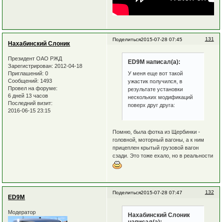
131
Поделиться
2015-07-28 07:45
Нахабинский Слоник
Президент ОАО РЖД
ED9M написал(а):
Зарегистрирован
: 2012-04-18
Приглашений:
0
У меня еще вот такой
Сообщений:
1493
ужастик получился, в
Провел на форуме:
результате установки
6 дней 13 часов
нескольких модификаций
Последний визит:
поверх друг друга:
2016-06-15 23:15
Помню, была фотка из Щербинки -
головной, моторный вагоны, а к ним
прицеплен крытый грузовой вагон
сзади. Это тоже ехало, но в реальности
132
Поделиться
2015-07-28 07:47
ED9M
Модератор
Нахабинский Слоник