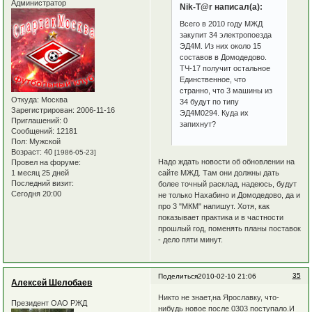
Администратор
Nik-T@r написал(а):
Всего в 2010 году МЖД
закупит 34 электропоезда
ЭД4М. Из них около 15
составов в Домодедово.
ТЧ-17 получит остальное
Единственное, что
странно, что 3 машины из
Откуда:
Москва
34 будут по типу
Зарегистрирован
: 2006-11-16
ЭД4М0294. Куда их
Приглашений:
0
запихнут?
Сообщений:
12181
Пол:
Мужской
Возраст:
40
[1986-05-23]
Надо ждать новости об обновлении на
Провел на форуме:
1 месяц 25 дней
сайте МЖД. Там они должны дать
Последний визит:
более точный расклад, надеюсь, будут
Сегодня 20:00
не только Нахабино и Домодедово, да и
про 3 "МКМ" напишут. Хотя, как
показывает практика и в частности
прошлый год, поменять планы поставок
- дело пяти минут.
35
Поделиться
2010-02-10 21:06
Алексей Шелобаев
Никто не знает,на Ярославку, что-
Президент ОАО РЖД
нибудь новое после 0303 поступало.И