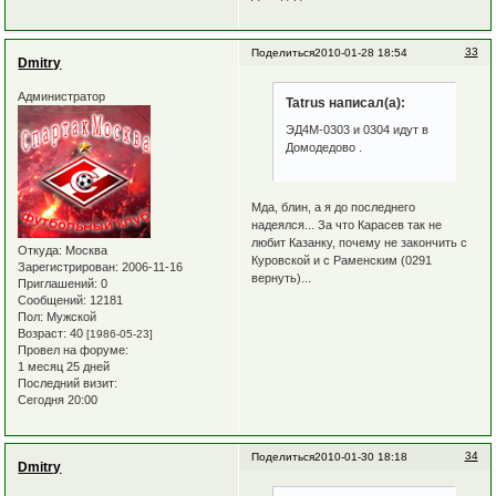
33
Поделиться
2010-01-28 18:54
Dmitry
Администратор
Tatrus написал(а):
ЭД4М-0303 и 0304 идут в
Домодедово .
Мда, блин, а я до последнего
надеялся... За что Карасев так не
любит Казанку, почему не закончить с
Откуда:
Москва
Куровской и с Раменским (0291
Зарегистрирован
: 2006-11-16
вернуть)...
Приглашений:
0
Сообщений:
12181
Пол:
Мужской
Возраст:
40
[1986-05-23]
Провел на форуме:
1 месяц 25 дней
Последний визит:
Сегодня 20:00
34
Поделиться
2010-01-30 18:18
Dmitry