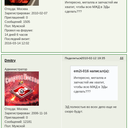
Интересно, металла и запчастей им
хватит, чтобы всю МЖД в ЭДы
Откуда:
Москва
сделать???
Зарегистрирован
: 2010-02-07
Приглашений:
0
Сообщений:
1505
Пол:
Мужской
Провел на форуме:
14 дней 6 часов
Последний визит:
2016-03-14 12:02
44
Поделиться
2010-02-12 19:35
Dmitry
Администратор
em2i-016 написал(а):
Интересно, металла и
запчастей им хватит,
чтобы всю МЖД в ЭДы
сделать???
ЭД полностью во всех депо еще не
Откуда:
Москва
скоро будут.
Зарегистрирован
: 2006-11-16
Приглашений:
0
Сообщений:
12181
Пол:
Мужской