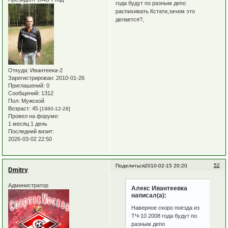
года будут по разным депо
распихивать.Кстати,зачем это
делается?,
Откуда:
Ивантеека-2
Зарегистрирован
: 2010-01-26
Приглашений:
0
Сообщений:
1312
Пол:
Мужской
Возраст:
45
[1980-12-28]
Провел на форуме:
1 месяц 1 день
Последний визит:
2026-03-02 22:50
52
Поделиться
2010-02-15 20:20
Dmitry
Администратор
Алекс Ивантеевка
написал(а):
Наверное скоро поезда из
ТЧ-10 2008 года будут по
разным депо