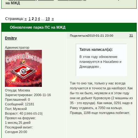
на МЖД
Страница:
«
1
2
3
4
…
19
»
Обновление парка ПС на МЖД
31
Поделиться
2010-01-21 23:00
Dmitry
Администратор
Tatrus написал(а):
В этом году обновление
планируется в Нахабино и
Домодедово .
Так-то оно так, только у нас всегда
получается в точности да наоборот. Как
Откуда:
Москва
бы-то ни было, неужели и в этом году
Зарегистрирован
: 2006-11-16
они не добьют Куровскую (2 машины из
Приглашений:
0
35 - это ерунда). Как-никак, 0291 надо в
Сообщений:
12181
Раму отдавать, а 7050 на кольцо.
Пол:
Мужской
Правда, 1188 еще полгодика побегает.
Возраст:
40
[1986-05-23]
Провел на форуме:
1 месяц 25 дней
Последний визит:
Сегодня 20:00