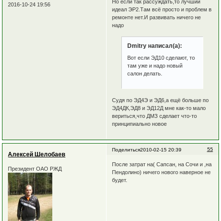
Но если так рассуждать,то лучший
2016-10-24 19:56
идеал ЭР2.Там всё просто и проблем в
ремонте нет.И развивать ничего не
надо
Dmitry написал(а):
Вот если ЭД10 сделают, то
там уже и надо новый
салон делать.
Судя по ЭД4Э и ЭД6,а ещё больше по
ЭД4ДК,ЭД8 и ЭД12Д мне как-то мало
вериться,что ДМЗ сделает что-то
принципиально новое
55
Поделиться
2010-02-15 20:39
Алексей Шелобаев
После затрат на( Сапсан, на Сочи и ,на
Президент ОАО РЖД
Пендолино) ничего нового наверное не
будет.