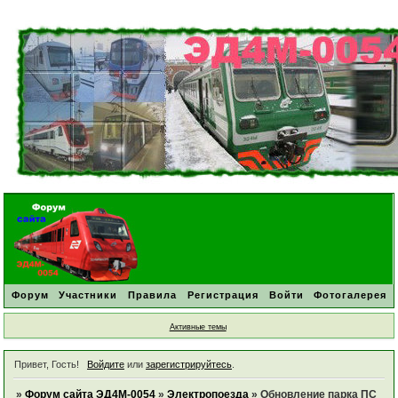
Форум
Участники
Правила
Регистрация
Войти
Фотогалерея
Активные темы
Привет, Гость!
Войдите
или
зарегистрируйтесь
.
»
Форум сайта ЭД4М-0054
»
Электропоезда
»
Обновление парка ПС