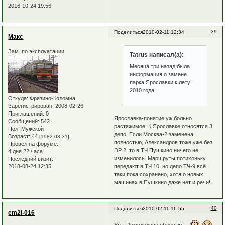
2016-10-24 19:56
39
Поделиться
2010-02-11 12:34
Макс
Зам. по эксплуатации
Tatrus написал(а):
Месяца три назад была
информация о замене
парка Ярославки к лету
2010 года.
Откуда:
Фрязино-Коломна
Зарегистрирован
: 2008-02-26
Приглашений:
0
Ярославка-понятие уж больно
Сообщений:
542
растяжимое. К Ярославке относятся 3
Пол:
Мужской
депо. Если Москва-2 заменена
Возраст:
44
[1982-03-31]
полностью, Александров тоже уже без
Провел на форуме:
ЭР 2, то в ТЧ Пушкино ничего не
4 дня 22 часа
изменилось. Маршруты потихоньку
Последний визит:
передают в ТЧ 10, но депо ТЧ-9 всё
2018-08-24 12:35
таки пока сохранено, хотя о новых
машинах в Пушкино даже нет и речи!
40
Поделиться
2010-02-11 16:55
em2i-016