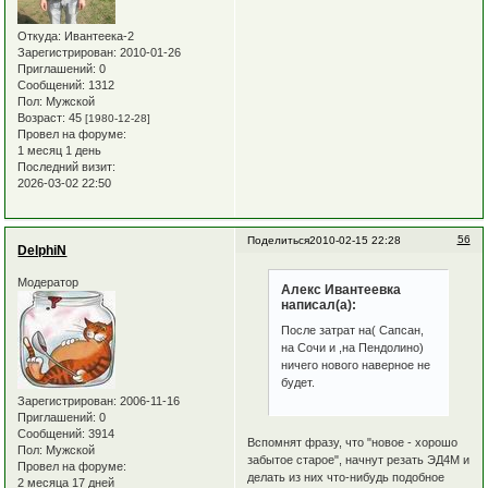
Откуда:
Ивантеека-2
Зарегистрирован
: 2010-01-26
Приглашений:
0
Сообщений:
1312
Пол:
Мужской
Возраст:
45
[1980-12-28]
Провел на форуме:
1 месяц 1 день
Последний визит:
2026-03-02 22:50
56
Поделиться
2010-02-15 22:28
DelphiN
Модератор
Алекс Ивантеевка
написал(а):
После затрат на( Сапсан,
на Сочи и ,на Пендолино)
ничего нового наверное не
будет.
Зарегистрирован
: 2006-11-16
Приглашений:
0
Сообщений:
3914
Вспомнят фразу, что "новое - хорошо
Пол:
Мужской
забытое старое", начнут резать ЭД4М и
Провел на форуме:
делать из них что-нибудь подобное
2 месяца 17 дней