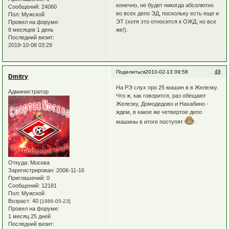
конечно, не будет никогда абсолютно
Сообщений:
24060
во всех депо ЭД, поскольку есть еще и
Пол:
Мужской
ЭТ (хотя это относится к ОЖД, но все
Провел на форуме:
же!).
8 месяцев 1 день
Последний визит:
2019-10-08 03:29
49
Поделиться
2010-02-13 09:58
Dmitry
На РЭ слух про 25 машин в в Железку.
Администратор
Что ж, как говорится, раз обещают
Железку, Домодедово и Нахабино -
ждем, в какое же четвертое депо
машины в итоге поступят
.
Откуда:
Москва
Зарегистрирован
: 2006-11-16
Приглашений:
0
Сообщений:
12181
Пол:
Мужской
Возраст:
40
[1986-05-23]
Провел на форуме:
1 месяц 25 дней
Последний визит: