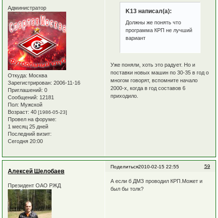
Администратор
K13 написал(а):
Должны же понять что
программа КРП не лучший
вариант
Уже поняли, хоть это радует. Но и
поставки новых машин по 30-35 в год о
Откуда:
Москва
многом говорят, вспомните начало
Зарегистрирован
: 2006-11-16
2000-х, когда в год составов 6
Приглашений:
0
приходило.
Сообщений:
12181
Пол:
Мужской
Возраст:
40
[1986-05-23]
Провел на форуме:
1 месяц 25 дней
Последний визит:
Сегодня 20:00
59
Поделиться
2010-02-15 22:55
Алексей Шелобаев
А если б ДМЗ проводил КРП.Может и
Президент ОАО РЖД
был бы толк?