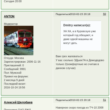
Сегодня 20:00
50
Поделиться
2010-02-15 20:18
ANTON
Модератор
Dmitry написал(а):
ХА ХА, а в Куровскую уже
который год обещают, и
даже одной машины не
могут дать.
Вам грех жаловаться
Откуда:
Москва
У вас сколько ЭДшек?А в Домодедово
Зарегистрирован
: 2006-11-16
только 2(комфортные не считаю в
Приглашений:
0
данном случае)
Сообщений:
9991
Пол:
Мужской
Провел на форуме:
2 месяца 9 дней
Последний визит:
2016-10-24 19:56
51
Поделиться
2010-02-15 20:18
Алексей Шелобаев
Наверное скоро поезда из ТЧ-10 2008
Президент ОАО РЖД