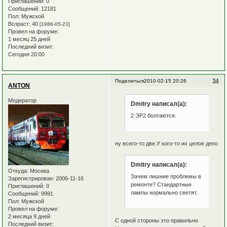
Приглашений:
0
Сообщений:
12181
Пол:
Мужской
Возраст:
40
[1986-05-23]
Провел на форуме:
1 месяц 25 дней
Последний визит:
Сегодня 20:00
54
Поделиться
2010-02-15 20:26
ANTON
Модератор
Dmitry написал(а):
2 ЭР2 болтаются.
ну всего-то две.У кого-то их целое депо
Dmitry написал(а):
Откуда:
Москва
Зачем лишние проблемы в
Зарегистрирован
: 2006-11-16
ремонте? Стандартные
Приглашений:
0
лампы нормально светят.
Сообщений:
9991
Пол:
Мужской
Провел на форуме:
2 месяца 9 дней
С одной стороны это правильно
Последний визит: