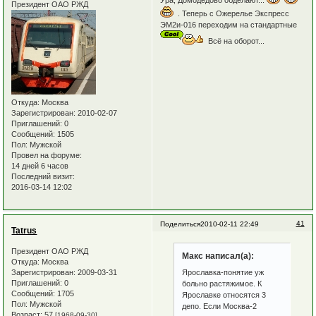
Ура, Домодедово обделают...
Президент ОАО РЖД
. Теперь с Ожерелье Экспресс
ЭМ2и-016 переходим на стандартные
Всё на оборот...
Откуда:
Москва
Зарегистрирован
: 2010-02-07
Приглашений:
0
Сообщений:
1505
Пол:
Мужской
Провел на форуме:
14 дней 6 часов
Последний визит:
2016-03-14 12:02
41
Поделиться
2010-02-11 22:49
Tatrus
Президент ОАО РЖД
Макс написал(а):
Откуда:
Москва
Зарегистрирован
: 2009-03-31
Ярославка-понятие уж
Приглашений:
0
больно растяжимое. К
Сообщений:
1705
Ярославке относятся 3
Пол:
Мужской
депо. Если Москва-2
Возраст:
57
[1968-09-30]