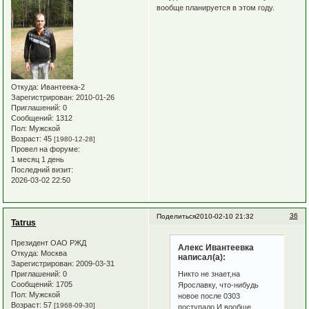
вообще планируется в этом году.
Откуда:
Ивантеека-2
Зарегистрирован
: 2010-01-26
Приглашений:
0
Сообщений:
1312
Пол:
Мужской
Возраст:
45
[1980-12-28]
Провел на форуме:
1 месяц 1 день
Последний визит:
2026-03-02 22:50
36
Поделиться
2010-02-10 21:32
Tatrus
Президент ОАО РЖД
Алекс Ивантеевка
Откуда:
Москва
написал(а):
Зарегистрирован
: 2009-03-31
Никто не знает,на
Приглашений:
0
Сообщений:
1705
Ярославку, что-нибудь
Пол:
Мужской
новое после 0303
Возраст:
57
[1968-09-30]
поступало.И вообще