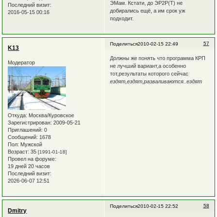
ЭМам. Кстати, до ЭР2Р(Т) не
Последний визит:
добирались ещё, а им срок уж
2016-05-15 00:16
подходит.
57
Поделиться
2010-02-15 22:49
K13
Должны же понять что программа КРП
Модератор
не лучший вариант,а особенно
тот,результаты которого сейчас
ездят,ездят,разваливаются..ездят
Откуда:
Москва/Куровское
Зарегистрирован
: 2009-05-21
Приглашений:
0
Сообщений:
1678
Пол:
Мужской
Возраст:
35
[1991-01-18]
Провел на форуме:
19 дней 20 часов
Последний визит:
2026-06-07 12:51
58
Поделиться
2010-02-15 22:52
Dmitry