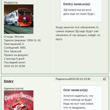
Модератор
Dmitry написал(а):
ЭД полностью во всех
депо еще не скоро будут.
Когда закончат всё обновление,то
самые первые ЭД надо будет уже
обновлять.И так процесс пойдёт по
Откуда:
Москва
кругу
Зарегистрирован
: 2006-11-16
Приглашений:
0
Сообщений:
9991
Пол:
Мужской
Провел на форуме:
2 месяца 9 дней
Последний визит:
2016-10-24 19:56
47
Поделиться
2010-02-12 23:30
Dmitry
Администратор
Олег написал(а):
Хочется надеяться, что
этого никогда не будет.
Надо же все-таки новое
что-то придумать.