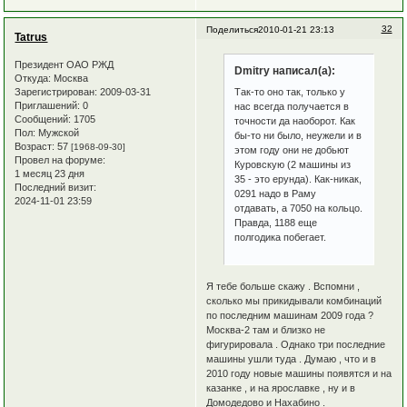
32
Поделиться
2010-01-21 23:13
Tatrus
Президент ОАО РЖД
Dmitry написал(а):
Откуда:
Москва
Зарегистрирован
: 2009-03-31
Так-то оно так, только у
Приглашений:
0
нас всегда получается в
Сообщений:
1705
точности да наоборот. Как
Пол:
Мужской
бы-то ни было, неужели и в
Возраст:
57
[1968-09-30]
этом году они не добьют
Провел на форуме:
Куровскую (2 машины из
1 месяц 23 дня
35 - это ерунда). Как-никак,
Последний визит:
0291 надо в Раму
2024-11-01 23:59
отдавать, а 7050 на кольцо.
Правда, 1188 еще
полгодика побегает.
Я тебе больше скажу . Вспомни ,
сколько мы прикидывали комбинаций
по последним машинам 2009 года ?
Москва-2 там и близко не
фигурировала . Однако три последние
машины ушли туда . Думаю , что и в
2010 году новые машины появятся и на
казанке , и на ярославке , ну и в
Домодедово и Нахабино .