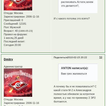
распихивать.Кстати,зачем
это делается?,
Откуда:
Москва
Зарегистрирован
: 2006-11-16
И с какого потолка это взято?
Приглашений:
0
Сообщений:
12181
Пол:
Мужской
Возраст:
40
[1986-05-23]
Провел на форуме:
1 месяц 25 дней
Последний визит:
Сегодня 20:00
53
Поделиться
2010-02-15 20:22
Dmitry
Администратор
ANTON написал(а):
Вам грех жаловаться
А почему бы и не пожаловаться? С
какой стати М-2 и Александров
полностью обновили за котроткое
время, а у нас по-прежнему 2 ЭР2
Откуда:
Москва
болтаются.
Зарегистрирован
: 2006-11-16