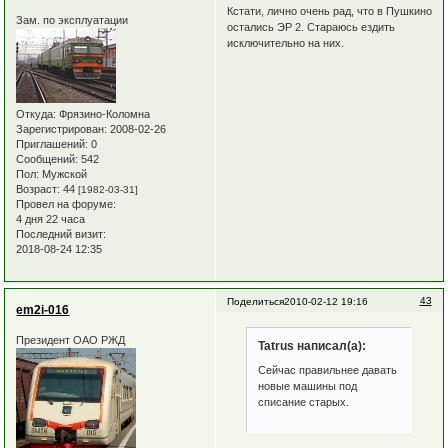
Кстати, лично очень рад, что в Пушкино
Зам. по эксплуатации
остались ЭР 2. Стараюсь ездить
исключительно на них.
Откуда:
Фрязино-Коломна
Зарегистрирован
: 2008-02-26
Приглашений:
0
Сообщений:
542
Пол:
Мужской
Возраст:
44
[1982-03-31]
Провел на форуме:
4 дня 22 часа
Последний визит:
2018-08-24 12:35
43
Поделиться
2010-02-12 19:16
em2i-016
Президент ОАО РЖД
Tatrus написал(а):
Сейчас правильнее давать
новые машины под
списание старых.