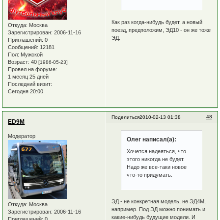
Как раз когда-нибудь будет, а новый
Откуда:
Москва
поезд, предположим, ЭД10 - он же тоже
Зарегистрирован
: 2006-11-16
ЭД.
Приглашений:
0
Сообщений:
12181
Пол:
Мужской
Возраст:
40
[1986-05-23]
Провел на форуме:
1 месяц 25 дней
Последний визит:
Сегодня 20:00
48
Поделиться
2010-02-13 01:38
ED9M
Модератор
Олег написал(а):
Хочется надеяться, что
этого никогда не будет.
Надо же все-таки новое
что-то придумать.
ЭД - не конкретная модель, не ЭД4М,
Откуда:
Москва
например. Под ЭД можно понимать и
Зарегистрирован
: 2006-11-16
какие-нибудь будущие модели. И
Приглашений:
0