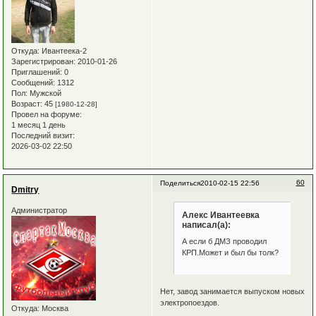
Откуда:
Ивантеека-2
Зарегистрирован
: 2010-01-26
Приглашений:
0
Сообщений:
1312
Пол:
Мужской
Возраст:
45
[1980-12-28]
Провел на форуме:
1 месяц 1 день
Последний визит:
2026-03-02 22:50
60
Поделиться
2010-02-15 22:56
Dmitry
Администратор
Алекс Ивантеевка
написал(а):
А если б ДМЗ проводил
КРП.Может и был бы толк?
Нет, завод занимается выпуском новых
электропоездов.
Откуда:
Москва