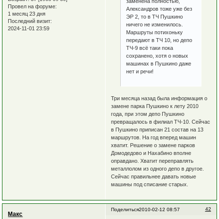
заменена полностью,
Провел на форуме:
Александров тоже уже без
1 месяц 23 дня
ЭР 2, то в ТЧ Пушкино
Последний визит:
ничего не изменилось.
2024-11-01 23:59
Маршруты потихоньку
передают в ТЧ 10, но депо
ТЧ-9 всё таки пока
сохранено, хотя о новых
машинах в Пушкино даже
нет и речи!
Три месяца назад была информация о
замене парка Пушкино к лету 2010
года, при этом депо Пушкино
превращалось в филиал ТЧ-10. Сейчас
в Пушкино приписан 21 состав на 13
маршрутов. На год вперед машин
хватит. Решение о замене парков
Домодедово и Нахабино вполне
оправдано. Хватит переправлять
металлолом из одного депо в другое.
Сейчас правильнее давать новые
машины под списание старых.
42
Поделиться
2010-02-12 08:57
Макс