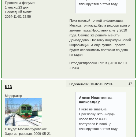
Провел на форуме:
планируется в этом году.
1 месяц 23 дня
Последний визит:
2024-11-01 23:59
Пока никакой точной информации.
Месяца три назад была информация о
замене парка Ярославки к лету 2010
года. Сейчас же решили менять
Домодедово. Поэтому подождем новой
информации. А еще лучше - просто
будем отслеживать поставки по депо-
не гадая.
Отредактировано Tatrus (2010-02-10
21:33)
37
Поделиться
2010-02-10 22:04
K13
Модератор
Алекс Ивантеевка
написал(а):
Никто не знает,на
Ярославку, что-нибудь
новое после 0303
поступало.И вообще
планируется в этом году.
Откуда:
Москва/Куровское
Зарегистрирован
: 2009-05-21