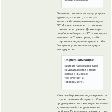
Это из-за того, что сам город устроен
идиотски, из-за того, что метро
является безальтернативным видом
ОТ Москвы, из-за всего этого наши
станции перегружены. Да много раз
подобное наблюдал и с Е*. И много раз
машинисты Е* тоже орали, чтобы
отпустили и не держали двери, чтобы
быстрее осуществляли посадку и
высадку и т.п.
DelphiN написал(а):
никто из пассажиров даже
не догадывается о твоих
криках о "высоких
технологиях" и
"евроремонте".
У нас вообще многие не догадываются
о существовании Интернета... Они же
продвинутые советские люди, не то что
я, чмо европейское, даже пива не
пробовал. Еще можешь сказать, что не