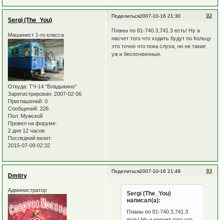
92
Поделиться
2007-10-16 21:30
Sergi (The_You)
Планы по 81-740.3,741.3 есть! Ну а
Машинист 1-го класса
насчет того что ходить будут по Кольцу
это точно что пока слухи, но не такие
уж и беспочвенные.
Откуда:
ТЧ-14 "Владыкино"
Зарегистрирован
: 2007-02-06
Приглашений:
0
Сообщений:
226
Пол:
Мужской
Провел на форуме:
2 дня 12 часов
Последний визит:
2015-07-09 02:32
93
Поделиться
2007-10-16 21:48
Dmitry
Администратор
Sergi (The_You)
написал(а):
Планы по 81-740.3,741.3
есть! Ну а насчет того что