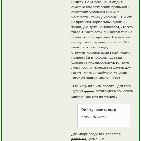
нищету. Но многие наши люди к
счастью или сожалению привыкли к
советским условиям жизни, в
частности к такому убогому ОТ и уже
не признают нормальный уровень
жизни, уже даже не понимают, что это
такое. В частности, они абсолютно не
понимают и не признают Русичи, им
поезда такого уровня не нужны. Мне
кажется, что если вдруг
отремонтировали дома таких людей,
привели бы в порядок подъезды,
сделали в них евроремонт, то такие
люди просто переехали в другой дом,
где нет ничего подобного, который
такой же нищий, как почти все.
Я не хочу ни с кем спорить, для кого
Русичи
, оставайтесь при своем
дерьмо
мнении, оно мне не мешает.
Dmitry написал(а):
Игорь, ты чего?
Для Игоря вроде всё является
дерьмом
, кроме GM.