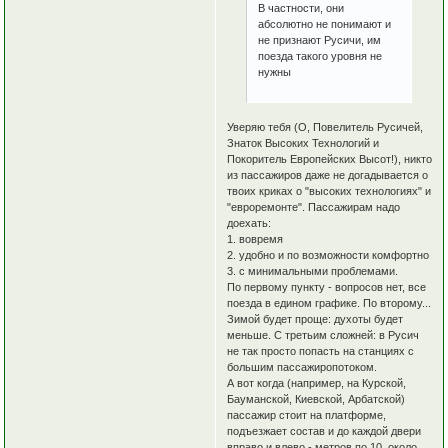
В частности, они
абсолютно не понимают и
не признают Русичи, им
поезда такого уровня не
нужны
Уверяю тебя (О, Повелитель Русичей,
Знаток Высоких Технологий и
Покоритель Европейских Высот!), никто
из пассажиров даже не догадывается о
твоих криках о "высоких технологиях" и
"евроремонте". Пассажирам надо
доехать:
1. вовремя
2. удобно и по возможности комфортно
3. с минимальными проблемами.
По первому пункту - вопросов нет, все
поезда в едином графике. По второму...
Зимой будет проще: духоты будет
меньше. С третьим сложней: в Русич
не так просто попасть на станциях с
большим пассажиропотоком.
А вот когда (например, на Курской,
Бауманской, Киевской, Арбатской)
пассажир стоит на платформе,
подъезжает состав и до каждой двери
вправо и влево - метров по 10, около