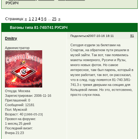
РУСИЧ
Страница:
«
1
2
3
4
5
6
…
25
»
Вагоны типа 81-740/741 РУСИЧ
91
Поделиться
2007-10-16 18:11
Dmitry
Сегодня ездили за билетами на
Администратор
Спартак, на обратном пути решили в
музей зайти. Так вот, там появились
макеты номерного, Русичи и Яузы,
много новых фоток. Но самое
интересное, там был парень, который в
музее работает, так вот, он рассказал,
что в след. году появятся 81-740.3/81-
741.3 с тремя дверьми на секцию для
Кольцевой линии. Но это, естетсвенно,
Откуда:
Москва
просто слухи пока.
Зарегистрирован
: 2006-11-16
Приглашений:
0
Сообщений:
12181
Пол:
Мужской
Возраст:
40
[1986-05-23]
Провел на форуме:
1 месяц 25 дней
Последний визит:
Вчера 21:23