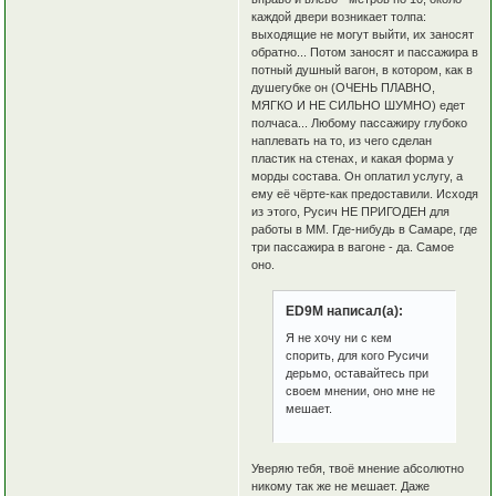
каждой двери возникает толпа:
выходящие не могут выйти, их заносят
обратно... Потом заносят и пассажира в
потный душный вагон, в котором, как в
душегубке он (ОЧЕНЬ ПЛАВНО,
МЯГКО И НЕ СИЛЬНО ШУМНО) едет
полчаса... Любому пассажиру глубоко
наплевать на то, из чего сделан
пластик на стенах, и какая форма у
морды состава. Он оплатил услугу, а
ему её чёрте-как предоставили. Исходя
из этого, Русич НЕ ПРИГОДЕН для
работы в ММ. Где-нибудь в Самаре, где
три пассажира в вагоне - да. Самое
оно.
ED9M написал(а):
Я не хочу ни с кем
спорить, для кого Русичи
дерьмо, оставайтесь при
своем мнении, оно мне не
мешает.
Уверяю тебя, твоё мнение абсолютно
никому так же не мешает. Даже