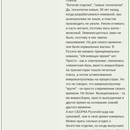
Плюсы:
"Богатая отделка", "новые технологии".
Да, технологии новые: 30 лет назад,
когда разрабатывался номерной, про
асинхронники не знали, а пластик
производить не умели. Умели отливать
и гнуть металл, поэтому весь вагон -
железный. Люминесцентных ламп не
было, поэтому в них лампы
накаливания. Но для своего времени -
они были нормальные вагоны. В
Русиче же никаких принципиальных
новинок, "обгоняющих время" нет.
Просто - как в электронике: сменилась
элементная база, вместо микросборок
на транзисторах пошли печатные
платы, а потом штампованные
микроконтроллеры на процессорах. Но
это не говорит, что микроконтроллер
"круче" - он просто современник своего
времени. Не более. Функционально - та
же микросборка, просто выпущенная в
другое время на основании знаний
другого времени.
А вот СБОРКА Русичей куда как
хреновей, чем в своё время номерных.
Можно орать сколько угодно о
богатстве отделки, но когда выпускают