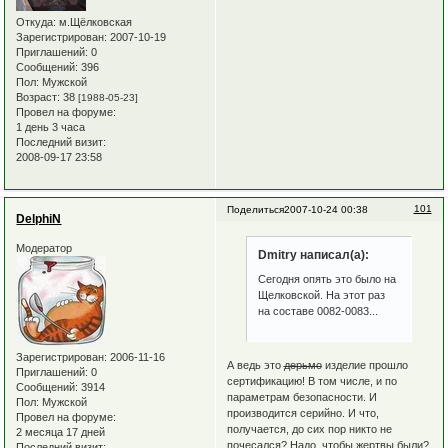
Откуда:
м.Щёлковская
Зарегистрирован
: 2007-10-19
Приглашений:
0
Сообщений:
396
Пол:
Мужской
Возраст:
38
[1988-05-23]
Провел на форуме:
1 день 3 часа
Последний визит:
2008-09-17 23:58
101
Поделиться
2007-10-24 00:38
DelphiN
Модератор
Dmitry написал(а):
Сегодня опять это было на
Щелковской. На этот раз
на составе 0082-0083...
Зарегистрирован
: 2006-11-16
А ведь это
дерьмо
изделие прошло
Приглашений:
0
сертификацию! В том числе, и по
Сообщений:
3914
параметрам безопасности. И
Пол:
Мужской
производится серийно. И что,
Провел на форуме:
получается, до сих пор никто не
2 месяца 17 дней
почесался? Надо, чтобы жертвы были?
Последний визит: