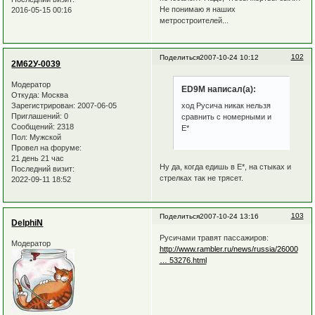
Не понимаю я наших
2016-05-15 00:16
метростроителей...
102
Поделиться
2007-10-24 10:12
2М62У-0039
Модератор
ED9M написал(а):
Откуда:
Москва
Зарегистрирован
: 2007-06-05
ход Русича никак нельзя
Приглашений:
0
сравнить с номерными и
Сообщений:
2318
Е*
Пол:
Мужской
Провел на форуме:
21 день 21 час
Ну да, когда едишь в Е*, на стыках и
Последний визит:
стрелках так не трясет.
2022-09-11 18:52
103
Поделиться
2007-10-24 13:16
DelphiN
Русичами травят пассажиров:
Модератор
http://www.rambler.ru/news/russia/26000
… 53276.html