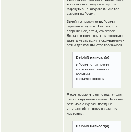
таких отзывов: надоело ездить и
мерзнуть в Е*, когда же их уже все
заменят на Русичи.
Зимой, на поверхности, Русичи
однозначно лучше. И не тем, что
современнее, а тем, что теплее.
Доехать в тепле, при этом согреться
даже, а не замерзнуть окончательно -
важно для большинства пассажиров.
DelphiN написал(а):
в Русич не так просто
попасть на станциях с
большим
пассажиропотоком.
Я сам говорю, что он не годится для
самых загруженных линий. Но на его
базе можно сделать поезд, не
уступающий по этому параметру
номерным.
DelphiN написал(а):