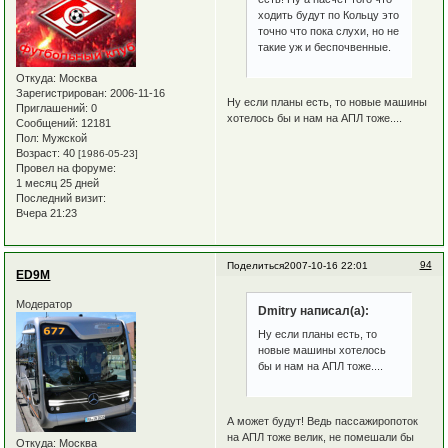
ходить будут по Кольцу это
точно что пока слухи, но не
такие уж и беспочвенные.
Откуда:
Москва
Зарегистрирован
: 2006-11-16
Ну если планы есть, то новые машины
Приглашений:
0
хотелось бы и нам на АПЛ тоже....
Сообщений:
12181
Пол:
Мужской
Возраст:
40
[1986-05-23]
Провел на форуме:
1 месяц 25 дней
Последний визит:
Вчера 21:23
94
Поделиться
2007-10-16 22:01
ED9M
Модератор
Dmitry написал(а):
Ну если планы есть, то
новые машины хотелось
бы и нам на АПЛ тоже....
А может будут! Ведь пассажиропоток
на АПЛ тоже велик, не помешали бы
Откуда:
Москва