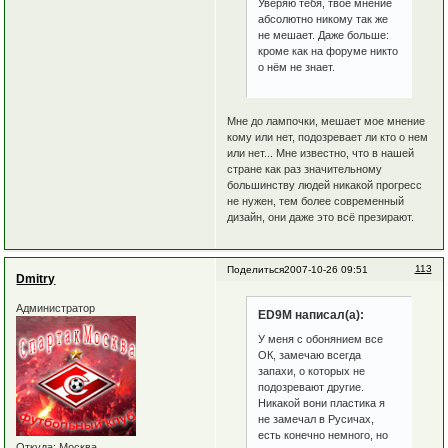
Уверяю тебя, твоё мнение
абсолютно никому так же
не мешает. Даже больше:
кроме как на форуме никто
о нём не знает.
Мне до лампочки, мешает мое мнение
кому или нет, подозревает ли кто о нем
или нет... Мне известно, что в нашей
стране как раз значительному
большинству людей никакой прогресс
не нужен, тем более современный
дизайн, они даже это всё презирают.
113
Поделиться
2007-10-26 09:51
Dmitry
Администратор
ED9M написал(а):
У меня с обонянием все
ОК, замечаю всегда
запахи, о которых не
подозревают другие.
Никакой вони пластика я
не замечал в Русичах,
есть конечно немного, но
Откуда:
Москва