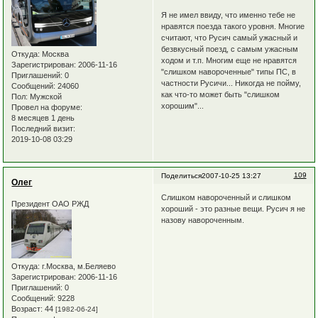
Я не имел ввиду, что именно тебе не
нравятся поезда такого уровня. Многие
считают, что Русич самый ужасный и
безвкусный поезд, с самым ужасным
Откуда:
Москва
ходом и т.п. Многим еще не нравятся
Зарегистрирован
: 2006-11-16
"слишком навороченные" типы ПС, в
Приглашений:
0
частности Русичи... Никогда не пойму,
Сообщений:
24060
как что-то может быть "слишком
Пол:
Мужской
хорошим"...
Провел на форуме:
8 месяцев 1 день
Последний визит:
2019-10-08 03:29
109
Поделиться
2007-10-25 13:27
Олег
Слишком навороченный и слишком
Президент ОАО РЖД
хороший - это разные вещи. Русич я не
назову навороченным.
Откуда:
г.Москва, м.Беляево
Зарегистрирован
: 2006-11-16
Приглашений:
0
Сообщений:
9228
Возраст:
44
[1982-06-24]