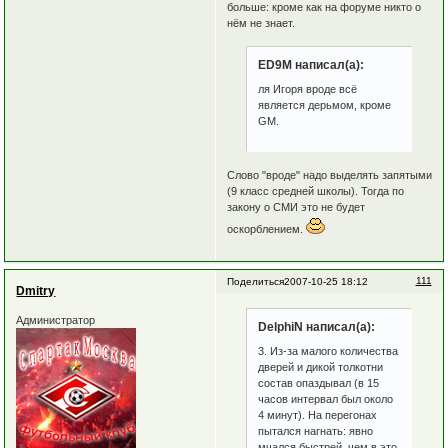
больше: кроме как на форуме никто о
нём не знает.
ED9M написал(а):
ля Игоря вроде всё
является дерьмом, кроме
GM.
Слово "вроде" надо выделять запятыми
(9 класс средней школы). Тогда по
закону о СМИ это не будет
оскорблением.
111
Поделиться
2007-10-25 18:12
Dmitry
Администратор
DelphiN написал(а):
3. Из-за малого количества
дверей и дикой толкотни
состав опаздывал (в 15
часов интервал был около
4 минут). На перегонах
пытался нагнать: явно
мчался быстрей, чем в это