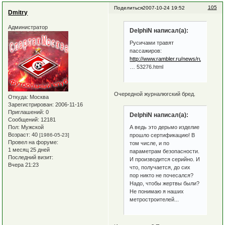
105
Поделиться
2007-10-24 19:52
Dmitry
Администратор
DelphiN написал(а):
Русичами травят
пассажиров:
http://www.rambler.ru/news/russia/260
… 53276.html
Очередной журналюгский бред.
Откуда:
Москва
Зарегистрирован
: 2006-11-16
Приглашений:
0
DelphiN написал(а):
Сообщений:
12181
А ведь это дерьмо изделие
Пол:
Мужской
Возраст:
40
прошло сертификацию! В
[1986-05-23]
Провел на форуме:
том числе, и по
1 месяц 25 дней
параметрам безопасности.
Последний визит:
И производится серийно. И
Вчера 21:23
что, получается, до сих
пор никто не почесался?
Надо, чтобы жертвы были?
Не понимаю я наших
метростроителей...