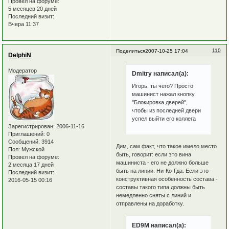
Провел на форуме:
5 месяцев 20 дней
Последний визит:
Вчера 11:37
110
Поделиться
2007-10-25 17:04
DelphiN
Модератор
Dmitry написал(а):
Игорь, ты чего? Просто
машинист нажал кнопку
"Блокировка дверей",
чтобы из последней двери
успел выйти его коллега
Зарегистрирован
: 2006-11-16
Приглашений:
0
Сообщений:
3914
Дим, сам факт, что такое имело место
Пол:
Мужской
быть, говорит: если это вина
Провел на форуме:
машиниста - его не должно больше
2 месяца 17 дней
быть на линии. Ни-Ко-Гда. Если это -
Последний визит:
конструктивная особенность состава -
2016-05-15 00:16
составы такого типа должны быть
немедленно сняты с линий и
отправлены на доработку.
ED9M написал(а):