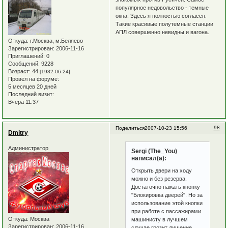
популярное недовольство - темные
окна. Здесь я полностью согласен.
Такие красивые полутемные станции
АПЛ совершенно невидны и вагона.
Откуда:
г.Москва, м.Беляево
Зарегистрирован
: 2006-11-16
Приглашений:
0
Сообщений:
9228
Возраст:
44
[1982-06-24]
Провел на форуме:
5 месяцев 20 дней
Последний визит:
Вчера 11:37
98
Поделиться
2007-10-23 15:56
Dmitry
Администратор
Sergi (The_You)
написал(а):
Открыть двери на ходу
можно и без резерва.
Достаточно нажать кнопку
"Блокировка дверей". Но за
использование этой кнопки
при работе с пассажирами
Откуда:
Москва
машинисту в лучшем
Зарегистрирован
: 2006-11-16
случае грозит лишение