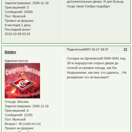
дополнительные двери. И для Кольца
Зарегистрирован
: 2006-11-16
тогда такие Скифы подойдут.
Приглашений:
0
Сообщений:
24060
Пол:
Мужской
Провел на форуме:
8 месяцев 1 день
Последний визит:
2019-10-08 03:29
95
Поделиться
2007-10-17 18:37
Dmitry
Сегодня на Щелковской 0090-0091 под
Администратор
30-м маршрутом открыл двери до
полной остановки поезда, как Еж.
Недоумеваю, как ему это удалось... На
резервном что ли выезжал?
Откуда:
Москва
Зарегистрирован
: 2006-11-16
Приглашений:
0
Сообщений:
12181
Пол:
Мужской
Возраст:
40
[1986-05-23]
Провел на форуме: