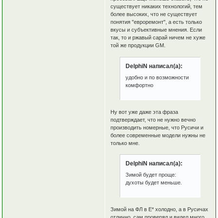
существует никаких технологий, тем
более высоких, что не существует
понятия "евроремонт", а есть только
вкусы и субъективные мнения. Если
так, то и ржавый сарай ничем не хуже
той же продукции GM.
DelphiN написал(а):
удобно и по возможности
комфортно
Ну вот уже даже эта фраза
подтверждает, что не нужно вечно
производить номерные, что Русичи и
более современные модели нужны не
только мне.
DelphiN написал(а):
Зимой будет проще:
духоты будет меньше.
Зимой на ФЛ в Е* холодно, а в Русичах
отлично, сам проверял и видел много