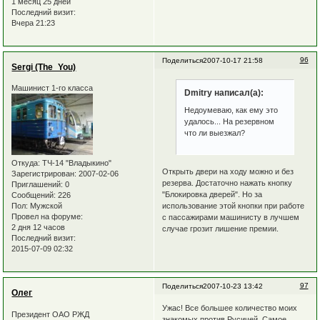
1 месяц 25 дней
Последний визит:
Вчера 21:23
96
Поделиться
2007-10-17 21:58
Sergi (The_You)
Машинист 1-го класса
Dmitry написал(а):
Недоумеваю, как ему это
удалось... На резервном
что ли выезжал?
Откуда:
ТЧ-14 "Владыкино"
Открыть двери на ходу можно и без
Зарегистрирован
: 2007-02-06
резерва. Достаточно нажать кнопку
Приглашений:
0
"Блокировка дверей". Но за
Сообщений:
226
использование этой кнопки при работе
Пол:
Мужской
Провел на форуме:
с пассажирами машинисту в лучшем
2 дня 12 часов
случае грозит лишение премии.
Последний визит:
2015-07-09 02:32
97
Поделиться
2007-10-23 13:42
Олег
Ужас! Все большее количество моих
Президент ОАО РЖД
знакомых против Русичей. Самое