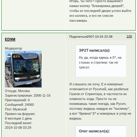
Игорь, ты чего? Просто машинист
нажал кнопку "Блокировка дверей",
чтобы из последней двери успел выйти
его коллега, и его не снесли
пассажиры.
106
Поделиться
2007-10-24 22:38
ED9M
Модератор
ЭР2Т написал(а):
Ну да, когда едишь в Е*, на
стыках и стрелках так не
трясет.
И слышать не хочу, Е и номерные
отличаются от Русичей, как разбитые
Откуда:
Москва
Газели от Спринтера, в частности их
Зарегистрирован
: 2006-11-16
плавность хода. Просто ты не
Приглашений:
0
понимаешь такие поезда, как Русич,
Сообщений:
24060
поэтому видишь каждую их "пылинку",
Пол:
Мужской
а вот "бревна" Е* и номерных в упор не
Провел на форуме:
видишь.
8 месяцев 1 день
Последний визит:
2019-10-08 03:29
Олег написал(а):