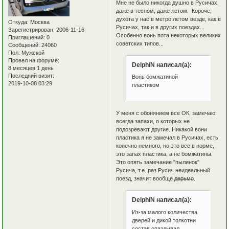
Мне не было никогда душно в Русичах,
даже в тесном, даже летом. Короче,
духота у нас в метро летом везде, как в
Откуда:
Москва
Русичах, так и в других поездах...
Зарегистрирован
: 2006-11-16
Особенно вонь пота некоторых великих
Приглашений:
0
советских типов...
Сообщений:
24060
Пол:
Мужской
Провел на форуме:
DelphiN написал(а):
8 месяцев 1 день
Последний визит:
Вонь бомжатиной
2019-10-08 03:29
пластиком
У меня с обонянием все ОК, замечаю
всегда запахи, о которых не
подозревают другие. Никакой вони
пластика я не замечал в Русичах, есть
конечно немного, но это все в норме,
это запах пластика, а не бомжатины.
Это опять замечание "пылинок"
Русича, т.е. раз Русич неидеальный
поезд, значит вообще
дерьмо
.
DelphiN написал(а):
Из-за малого количества
дверей и дикой толкотни
состав опаздывал