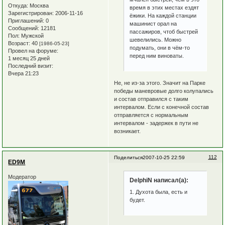
Откуда:
Москва
время в этих местах ездят
Зарегистрирован
: 2006-11-16
ёжики. На каждой станции
Приглашений:
0
машинист орал на
Сообщений:
12181
пассажиров, чтоб быстрей
Пол:
Мужской
шевелились. Можно
Возраст:
40
[1986-05-23]
подумать, они в чём-то
Провел на форуме:
перед ним виноваты.
1 месяц 25 дней
Последний визит:
Вчера 21:23
Не, не из-за этого. Значит на Парке
победы маневровые долго колупались
и состав отправился с таким
интервалом. Если с конечной состав
отправляется с нормальным
интервалом - задержек в пути не
возникает.
112
Поделиться
2007-10-25 22:59
ED9M
Модератор
DelphiN написал(а):
1. Духота была, есть и
будет.