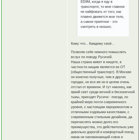
ED9M, когда я еду в
транспорте, то мне главное
не кайфовать от того, как
плавно движется мое тело,
а самое приятное - это
смотреть в окошко.
Кому что... Каждому своё...
Позволю себе немного помыслить
вслух по поводу Русичей.
Наша страна живет в нищете, в
частности нищим является ее ОТ
(общественный транспорт). В Москве
он конечно получше, чем в других
городах, но все же он в целом очень
отстал от времени. И тут наконец, как
яркий свет среди вечной и бесконечной
тьмы, приходят Русичи - поезда, по
крайней мере почти современного
уровня, с настоящим евроремонтом и
отличными ходовыми качествами, с
современным стильным дизайном, да
перечислять можно долго его
преимущества, это действительно уже
довольно дорогой и комфортный поезд,
никак не напоминающий совок и