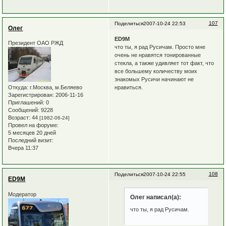
107
Поделиться
2007-10-24 22:53
Олег
ED9M
Президент ОАО РЖД
что ты, я рад Русичам. Просто мне
очень не нравятся тонированные
стекла, а также удивляет тот факт, что
все большему количеству моих
знакомых Русичи начинают не
нравиться.
Откуда:
г.Москва, м.Беляево
Зарегистрирован
: 2006-11-16
Приглашений:
0
Сообщений:
9228
Возраст:
44
[1982-06-24]
Провел на форуме:
5 месяцев 20 дней
Последний визит:
Вчера 11:37
108
Поделиться
2007-10-24 22:55
ED9M
Модератор
Олег написал(а):
что ты, я рад Русичам.