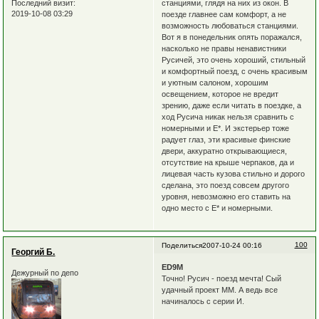
Последний визит:
станциями, глядя на них из окон. В
2019-10-08 03:29
поезде главнее сам комфорт, а не
возможность любоваться станциями.
Вот я в понедельник опять поражался,
насколько не правы ненавистники
Русичей, это очень хороший, стильный
и комфортный поезд, с очень красивым
и уютным салоном, хорошим
освещением, которое не вредит
зрению, даже если читать в поездке, а
ход Русича никак нельзя сравнить с
номерными и Е*. И экстерьер тоже
радует глаз, эти красивые финские
двери, аккуратно открывающиеся,
отсутствие на крыше черпаков, да и
лицевая часть кузова стильно и дорого
сделана, это поезд совсем другого
уровня, невозможно его ставить на
одно место с Е* и номерными.
100
Поделиться
2007-10-24 00:16
Георгий Б.
ED9M
Дежурный по депо
Точно! Русич - поезд мечта! Сый
удачный проект ММ. А ведь все
начиналось с серии И.