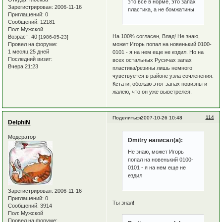
это все в норме, это запах
Зарегистрирован
: 2006-11-16
пластика, а не бомжатины.
Приглашений:
0
Сообщений:
12181
Пол:
Мужской
На 100% согласен, Влад! Не знаю,
Возраст:
40
[1986-05-23]
может Игорь попал на новенький 0100-
Провел на форуме:
1 месяц 25 дней
0101 - я на нем еще не ездил. Но на
Последний визит:
всех остальных Русичах запах
Вчера 21:23
пластика/резины лишь немного
чувствуется в районе узла сочленения.
Кстати, обожаю этот запах новизны и
жалею, что он уже выветрелся.
114
Поделиться
2007-10-26 10:48
DelphiN
Модератор
Dmitry написал(а):
Не знаю, может Игорь
попал на новенький 0100-
0101 - я на нем еще не
ездил
Зарегистрирован
: 2006-11-16
Приглашений:
0
Ты знал!
Сообщений:
3914
Пол:
Мужской
Провел на форуме: