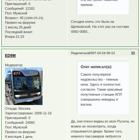
Приглашений:
0
премии.
Сообщений:
12181
Пол:
Мужской
Возраст:
40
[1986-05-23]
Сегодня опять это было на
Провел на форуме:
Щелковской. На этот раз на составе
1 месяц 25 дней
0082-0083...
Последний визит:
Вчера 21:23
99
Поделиться
2007-10-24 00:12
ED9M
Модератор
Олег написал(а):
Самое популярное
недовольство - темные
окна. Здесь я полностью
согласен. Такие красивые
полутемные станции АПЛ
совершенно невидны и
вагона.
Откуда:
Москва
Зарегистрирован
: 2006-11-16
Приглашений:
0
Да, они плохо видны из окон Русича, но
Сообщений:
24060
можно их посмотреть, когда
Пол:
Мужской
открываются двери. Кроме того,
Провел на форуме:
немного пассажиров любуются
8 месяцев 1 день