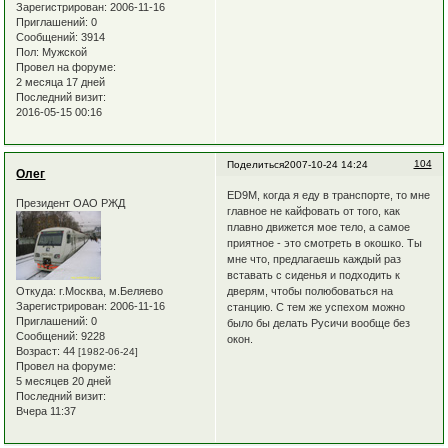
Зарегистрирован
: 2006-11-16
Приглашений:
0
Сообщений:
3914
Пол:
Мужской
Провел на форуме:
2 месяца 17 дней
Последний визит:
2016-05-15 00:16
104
Поделиться
2007-10-24 14:24
Олег
ED9M, когда я еду в транспорте, то мне
Президент ОАО РЖД
главное не кайфовать от того, как
плавно движется мое тело, а самое
приятное - это смотреть в окошко. Ты
мне что, предлагаешь каждый раз
вставать с сиденья и подходить к
дверям, чтобы полюбоваться на
Откуда:
г.Москва, м.Беляево
Зарегистрирован
: 2006-11-16
станцию. С тем же успехом можно
Приглашений:
0
было бы делать Русичи вообще без
Сообщений:
9228
окон.
Возраст:
44
[1982-06-24]
Провел на форуме:
5 месяцев 20 дней
Последний визит:
Вчера 11:37