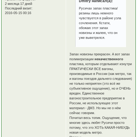
Dmitry написал(а):
2 месяца 17 дней
Русичах запах пластика/
Последний визит:
2016-05-15 00:16
резины лишь немного
чувствуется в районе узла
сочленения. Кстати,
обожаю этот запах
новизны и жалею, что он
уже выветрелся.
Запах новизны прекрасен. А вот запах
полимеризации
некачественного
пластика, которым отделывают изнутри
ПРАКТИЧЕСКИ ВСЕ вагоны,
производимые в России (как метро, так
и вагоны поездов дальнего следования)
не только неприятен (это всё же
субъективное ощущение), но и ОЧЕНЬ
вреден. Единственное
вагоностроительное предприятие в
России, не использующее этот
материал - ДМЗ. Но мы не о нём
сейчас говорим.
Почитал весь топик. Ощущение, что
многие здесь любят Русичи просто
потому, что это ХОТЬ КАКАЯ-НИБУДЬ
новая модель метро.