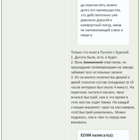
да перечислять можно
долго его преимущества,
это действительно уже
довольно дорогой и
комфортный поезд, никак
не напоминающий совок и
нищету
Только что ехал в Русиче с Курской.
1. Духота была, есть и будет.
2. Вонь
бомжатиной
пластиком, не
прошедшим полимеризацию на заводе,
забивает все остальные запахи.
3. Из-за малого количества дверей и
дикой толкотни состав опаздывал (в 15
часов интервал был около 4 минут). На
перегонах пытался нагнать: явно
мчался быстрей, чем в это время в
этих местах ездят ёжики. На каждой
станции машинист орал на пассажиров,
чтоб быстрей шевелились. Можно
подумать, они в чём-то перед ним
виноваты.
ED9M написал(а):