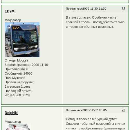
22
Поделиться
2006-11-30 21:59
ED9M
В этом согласен. Особенно насчет
Модератор
Красной Стрелы - поезд действительно
интереснее обычных номерных.
Откуда:
Москва
Зарегистрирован
: 2006-11-16
Приглашений:
0
Сообщений:
24060
Пол:
Мужской
Провел на форуме:
8 месяцев 1 день
Последний визит:
2019-10-08 03:29
23
Поделиться
2006-12-02 00:05
DelphiN
Сегодня проехал в "Курской дуге".
Модератор
Снаружи - обычный номерной, а внутри
- плакат с изображением бронепоезда и