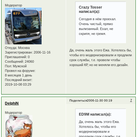
Модератор
Crazy Tosser
написал(а):
Сегодня в нём проехал.
Очень чистый, прямо
вылизанный. Ехал, не
скрипя, не гремя.
Откуда:
Москва
Да, очень жаль этого Ежа. Хотелось бы,
Зарегистрирован
: 2006-11-16
чтобы его модернизировали и продлили
Приглашений:
0
срок службы, т.е. провели чтобы
Сообщений:
24060
хороший КР, но не меняли его дизайн.
Пол:
Мужской
Провел на форуме:
8 месяцев 1 день
Последний визит:
2019-10-08 03:29
7
Поделиться
2006-11-30 00:19
DelphiN
Модератор
ED9M написал(а):
Да, очень жаль этого Ежа.
Хотелось бы, чтобы его
модернизировали и
продлили срок службы, т.е.