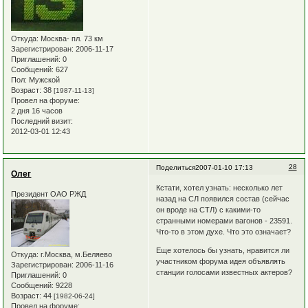
Откуда:
Москва- пл. 73 км
Зарегистрирован
: 2006-11-17
Приглашений:
0
Сообщений:
627
Пол:
Мужской
Возраст:
38
[1987-11-13]
Провел на форуме:
2 дня 16 часов
Последний визит:
2012-03-01 12:43
28
Поделиться
2007-01-10 17:13
Олег
Кстати, хотел узнать: несколько лет
Президент ОАО РЖД
назад на СЛ появился состав (сейчас
он вроде на СТЛ) с какими-то
странными номерами вагонов - 23591.
Что-то в этом духе. Что это означает?
Еще хотелось бы узнать, нравится ли
Откуда:
г.Москва, м.Беляево
участником форума идея объявлять
Зарегистрирован
: 2006-11-16
станции голосами известных актеров?
Приглашений:
0
Сообщений:
9228
Возраст:
44
[1982-06-24]
Провел на форуме: