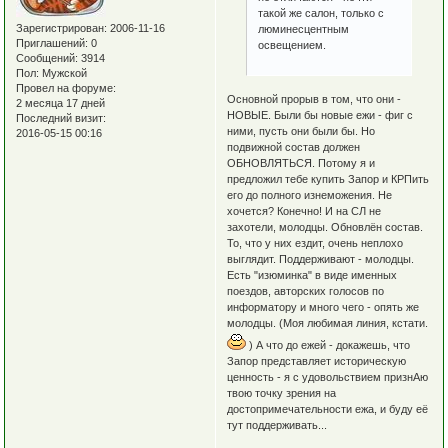
такой же салон, только с
Зарегистрирован
: 2006-11-16
люминесцентным
Приглашений:
0
освещением.
Сообщений:
3914
Пол:
Мужской
Провел на форуме:
Основной прорыв в том, что они -
2 месяца 17 дней
НОВЫЕ. Были бы новые ежи - фиг с
Последний визит:
ними, пусть они были бы. Но
2016-05-15 00:16
подвижной состав должен
ОБНОВЛЯТЬСЯ. Потому я и
предложил тебе купить Запор и КРПить
его до полного изнеможения. Не
хочется? Конечно! И на СЛ не
захотели, молодцы. Обновлён состав.
То, что у них ездит, очень неплохо
выглядит. Поддерживают - молодцы.
Есть "изюминка" в виде именных
поездов, авторских голосов по
информатору и много чего - опять же
молодцы. (Моя любимая линия, кстати.
) А что до ежей - докажешь, что
Запор представляет историческую
ценность - я с удовольствием признАю
твою точку зрения на
достопримечательности ежа, и буду её
тут поддерживать...