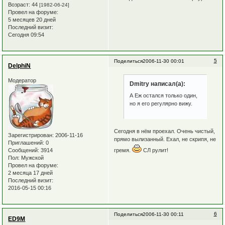
Возраст:
44
[1982-06-24]
Провел на форуме:
5 месяцев 20 дней
Последний визит:
Сегодня 09:54
5
Поделиться
2006-11-30 00:01
DelphiN
Модератор
Dmitry написал(а):
А Еж остался только один,
но я его регулярно вижу.
Сегодня в нём проехал. Очень чистый,
Зарегистрирован
: 2006-11-16
прямо вылизанный. Ехал, не скрипя, не
Приглашений:
0
гремя.
СЛ рулит!
Сообщений:
3914
Пол:
Мужской
Провел на форуме:
2 месяца 17 дней
Последний визит:
2016-05-15 00:16
6
Поделиться
2006-11-30 00:11
ED9M