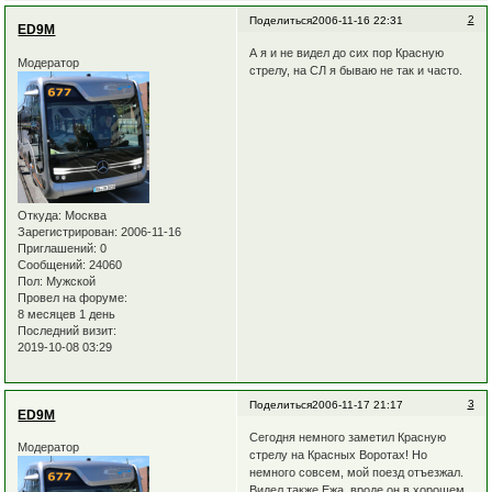
2
Поделиться
2006-11-16 22:31
ED9M
А я и не видел до сих пор Красную
Модератор
стрелу, на СЛ я бываю не так и часто.
Откуда:
Москва
Зарегистрирован
: 2006-11-16
Приглашений:
0
Сообщений:
24060
Пол:
Мужской
Провел на форуме:
8 месяцев 1 день
Последний визит:
2019-10-08 03:29
3
Поделиться
2006-11-17 21:17
ED9M
Сегодня немного заметил Красную
Модератор
стрелу на Красных Воротах! Но
немного совсем, мой поезд отъезжал.
Видел также Ежа, вроде он в хорошем