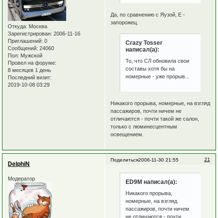
Да, по сравнению с Яузой, Е -
запорожец.
Откуда:
Москва
Зарегистрирован
: 2006-11-16
Приглашений:
0
Crazy Tosser
Сообщений:
24060
написал(а):
Пол:
Мужской
То, что СЛ обновила свои
Провел на форуме:
составы хотя бы на
8 месяцев 1 день
номерные - уже прорыв...
Последний визит:
2019-10-08 03:29
Никакого прорыва, номерные, на взгляд
пассажиров, почти ничем не
отличаются - почти такой же салон,
только с люминесцентным
освещением.
21
Поделиться
2006-11-30 21:55
DelphiN
Модератор
ED9M написал(а):
Никакого прорыва,
номерные, на взгляд
пассажиров, почти ничем
не отличаются - почти