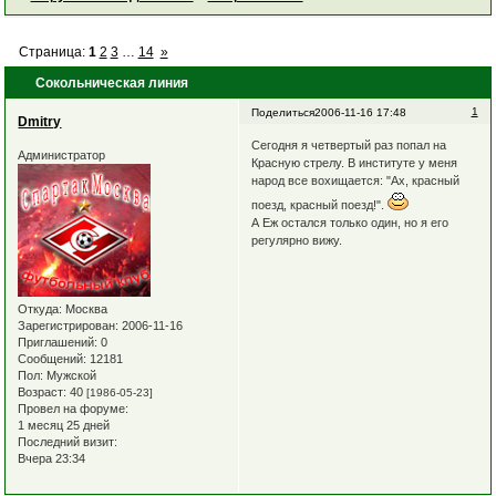
Страница:
1
2
3
…
14
»
Сокольническая линия
1
Поделиться
2006-11-16 17:48
Dmitry
Сегодня я четвертый раз попал на
Администратор
Красную стрелу. В институте у меня
народ все вохищается: "Ах, красный
поезд, красный поезд!".
А Еж остался только один, но я его
регулярно вижу.
Откуда:
Москва
Зарегистрирован
: 2006-11-16
Приглашений:
0
Сообщений:
12181
Пол:
Мужской
Возраст:
40
[1986-05-23]
Провел на форуме:
1 месяц 25 дней
Последний визит:
Вчера 23:34