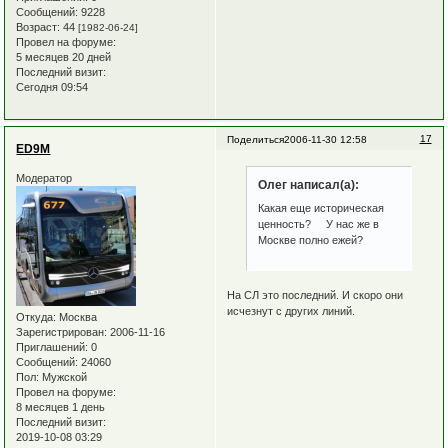
Сообщений:
9228
Возраст:
44
[1982-06-24]
Провел на форуме:
5 месяцев 20 дней
Последний визит:
Сегодня 09:54
17
Поделиться
2006-11-30 12:58
ED9M
Модератор
Олег написал(а):
Какая еще историческая
ценность? У нас же в
Москве полно ежей?
На СЛ это последний. И скоро они
исчезнут с других линий.
Откуда:
Москва
Зарегистрирован
: 2006-11-16
Приглашений:
0
Сообщений:
24060
Пол:
Мужской
Провел на форуме:
8 месяцев 1 день
Последний визит:
2019-10-08 03:29