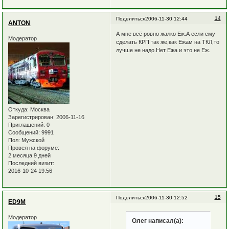
14
Поделиться
2006-11-30 12:44
ANTON
А мне всё ровно жалко Еж.А если ему
Модератор
сделать КРП так же,как Ежам на ТКЛ,то
лучше не надо.Нет Ежа и это не Еж.
Откуда:
Москва
Зарегистрирован
: 2006-11-16
Приглашений:
0
Сообщений:
9991
Пол:
Мужской
Провел на форуме:
2 месяца 9 дней
Последний визит:
2016-10-24 19:56
15
Поделиться
2006-11-30 12:52
ED9M
Модератор
Олег написал(а):