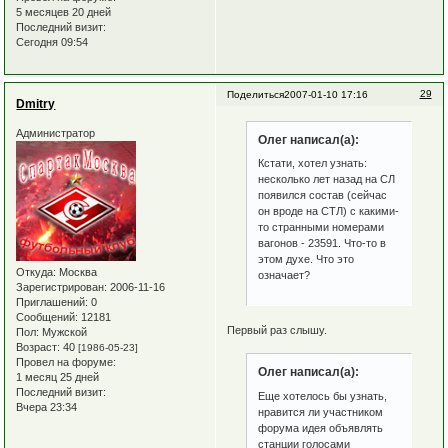
5 месяцев 20 дней
Последний визит:
Сегодня 09:54
29
Поделиться
2007-01-10 17:16
Dmitry
Администратор
Олег написал(а):
Кстати, хотел узнать:
несколько лет назад на СЛ
появился состав (сейчас
он вроде на СТЛ) с какими-
то странными номерами
вагонов - 23591. Что-то в
этом духе. Что это
Откуда:
Москва
означает?
Зарегистрирован
: 2006-11-16
Приглашений:
0
Сообщений:
12181
Первый раз слышу.
Пол:
Мужской
Возраст:
40
[1986-05-23]
Провел на форуме:
Олег написал(а):
1 месяц 25 дней
Последний визит:
Еще хотелось бы узнать,
Вчера 23:34
нравится ли участником
форума идея объявлять
станции голосами