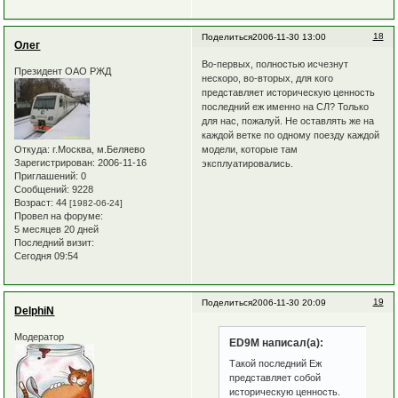
18
Поделиться
2006-11-30 13:00
Олег
Во-первых, полностью исчезнут
Президент ОАО РЖД
нескоро, во-вторых, для кого
представляет историческую ценность
последний еж именно на СЛ? Только
для нас, пожалуй. Не оставлять же на
каждой ветке по одному поезду каждой
модели, которые там
Откуда:
г.Москва, м.Беляево
Зарегистрирован
: 2006-11-16
эксплуатировались.
Приглашений:
0
Сообщений:
9228
Возраст:
44
[1982-06-24]
Провел на форуме:
5 месяцев 20 дней
Последний визит:
Сегодня 09:54
19
Поделиться
2006-11-30 20:09
DelphiN
Модератор
ED9M написал(а):
Такой последний Еж
представляет собой
историческую ценность.