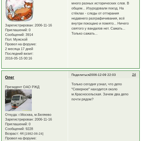
много разных исторических слов. В
общем... Изуродовали поезд. На
стёклах - следы от оттирания
недавнего разграфичивания, всё
внутри покоцано и помято... Ничего
Зарегистрирован
: 2006-11-16
святого у вандалов нет. Сажать...
Приглашений:
0
Только сажать...
Сообщений:
3914
Пол:
Мужской
Провел на форуме:
2 месяца 17 дней
Последний визит:
2016-05-15 00:16
24
Поделиться
2006-12-09 22:03
Олег
Только сегодня узнал, что депо
Президент ОАО РЖД
"Северное" находится около
м.Красносельская. Зачем два депо
почти рядом?
Откуда:
г.Москва, м.Беляево
Зарегистрирован
: 2006-11-16
Приглашений:
0
Сообщений:
9228
Возраст:
44
[1982-06-24]
Провел на форуме: