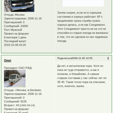
Зачем скорее, если он в хорошем
Откуда:
Москва
состоянии и хорошо работает. КР с
Зарегистрирован
: 2006-11-16
продлением срока службы нужно
Приглашений:
0
хорошо делать, а не как Спецремонт.
Сообщений:
24060
Этот Спецремонт просто ни на что не
Пол:
Мужской
способен и старые поезда не виноваты
Провел на форуме:
в том, что не сделали из них надежные
8 месяцев 1 день
поезда.
Последний визит:
2019-10-08 03:29
9
Поделиться
2006-11-30 10:55
Олег
Да нет, в металлолом пора. Хотя он
Президент ОАО РЖД
пока не туда отправится, а как я
полагаю, в Измайлово. А самым
старым составам у нас сейчас лет по
35-40. Такие точно пора на списание,
хотя, конечно, жалко.
Откуда:
г.Москва, м.Беляево
Зарегистрирован
: 2006-11-16
Приглашений:
0
Сообщений:
9228
Возраст:
44
[1982-06-24]
Провел на форуме:
5 месяцев 20 дней