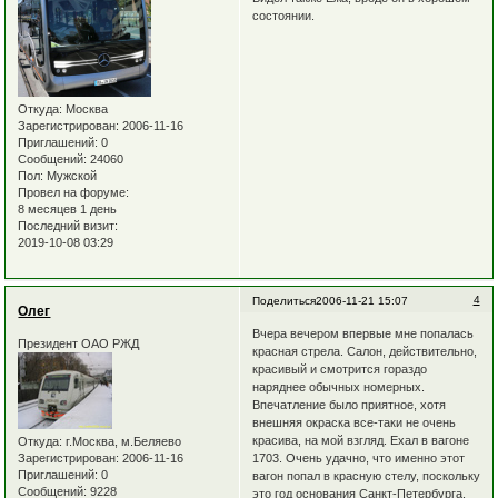
состоянии.
Откуда:
Москва
Зарегистрирован
: 2006-11-16
Приглашений:
0
Сообщений:
24060
Пол:
Мужской
Провел на форуме:
8 месяцев 1 день
Последний визит:
2019-10-08 03:29
4
Поделиться
2006-11-21 15:07
Олег
Вчера вечером впервые мне попалась
Президент ОАО РЖД
красная стрела. Салон, действительно,
красивый и смотрится гораздо
наряднее обычных номерных.
Впечатление было приятное, хотя
внешняя окраска все-таки не очень
красива, на мой взгляд. Ехал в вагоне
Откуда:
г.Москва, м.Беляево
Зарегистрирован
: 2006-11-16
1703. Очень удачно, что именно этот
Приглашений:
0
вагон попал в красную стелу, поскольку
Сообщений:
9228
это год основания Санкт-Петербурга.