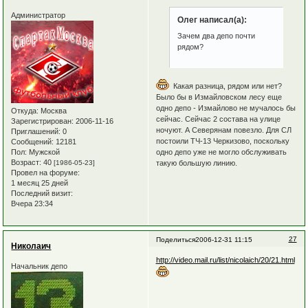
Администратор
Олег написал(а):
Зачем два депо почти
рядом?
Какая разница, рядом или нет?
Было бы в Измайловском лесу еще
одно депо - Измайлово не мучалось бы
Откуда:
Москва
сейчас. Сейчас 2 состава на улице
Зарегистрирован
: 2006-11-16
ночуют. А Северянам повезло. Для СЛ
Приглашений:
0
постоили ТЧ-13 Черкизово, поскольку
Сообщений:
12181
Пол:
Мужской
одно депо уже не могло обслуживать
Возраст:
40
[1986-05-23]
такую большую линию.
Провел на форуме:
1 месяц 25 дней
Последний визит:
Вчера 23:34
27
Поделиться
2006-12-31 11:15
Николаич
http://video.mail.ru/list/nicolaich/20/21.html
Начальник депо