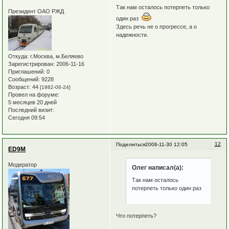
Так нам осталось потерпеть только
Президент ОАО РЖД
один раз
Здесь речь не о прогрессе, а о
надежности.
Откуда:
г.Москва, м.Беляево
Зарегистрирован
: 2006-11-16
Приглашений:
0
Сообщений:
9228
Возраст:
44
[1982-06-24]
Провел на форуме:
5 месяцев 20 дней
Последний визит:
Сегодня 09:54
12
Поделиться
2006-11-30 12:05
ED9M
Модератор
Олег написал(а):
Так нам осталось
потерпеть только один раз
Что потерпеть?