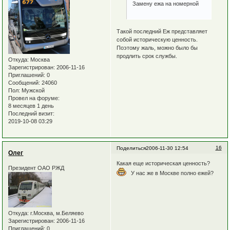
Замену ежа на номерной
Такой последний Еж представляет
собой историческую ценность.
Поэтому жаль, можно было бы
продлить срок службы.
Откуда:
Москва
Зарегистрирован
: 2006-11-16
Приглашений:
0
Сообщений:
24060
Пол:
Мужской
Провел на форуме:
8 месяцев 1 день
Последний визит:
2019-10-08 03:29
16
Поделиться
2006-11-30 12:54
Олег
Какая еще историческая ценность?
Президент ОАО РЖД
У нас же в Москве полно ежей?
Откуда:
г.Москва, м.Беляево
Зарегистрирован
: 2006-11-16
Приглашений:
0