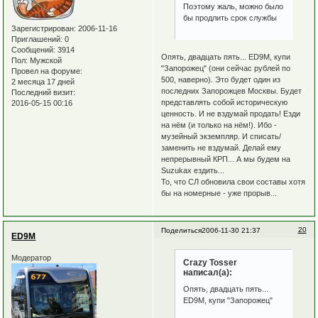
Поэтому жаль, можно было
бы продлить срок службы
Зарегистрирован
: 2006-11-16
Приглашений:
0
Сообщений:
3914
Опять, двадцать пять... ED9M, купи
Пол:
Мужской
"Запорожец" (они сейчас рублей по
Провел на форуме:
500, наверно). Это будет один из
2 месяца 17 дней
последних Запорожцев Москвы. Будет
Последний визит:
представлять собой историческую
2016-05-15 00:16
ценность. И не вздумай продать! Езди
на нём (и только на нём!). Ибо -
музейный экземпляр. И списать/
заменить не вздумай. Делай ему
непрерывный КРП... А мы будем на
Suzukах ездить...
То, что СЛ обновила свои составы хотя
бы на номерные - уже прорыв...
20
Поделиться
2006-11-30 21:37
ED9M
Модератор
Crazy Tosser
написал(а):
Опять, двадцать пять...
ED9M, купи "Запорожец"