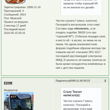
провели чтобы хороший КР,
Зарегистрирован
: 2006-11-16
но не меняли его дизайн.
Приглашений:
0
Сообщений:
3914
Пол:
Мужской
Честно сказать? (имхо, конечно).
Провел на форуме:
Поскорей в металлолом этого ежа!
2 месяца 17 дней
Составы надо
обновлять
, а не
Последний визит:
плодить подобие ЭМ2И (это про
2016-05-15 00:16
"хороший КР"). Отбегала лошадка своё,
и место ей - в музее, но никак не на
линии. На одном малоизвестном
форуме подобным образом месяца три
плакали насчёт списания ЭР2-1017 -
последней кругломордой электрички
МЖД. И ценность её никому понятна не
была кроме полудесятка влюблённых в
неё с детства пацанов.
8
Поделиться
2006-11-30 00:22
ED9M
Модератор
Crazy Tosser
написал(а):
Честно сказать? (имхо,
конечно). Поскорей в
металлолом этого ежа!