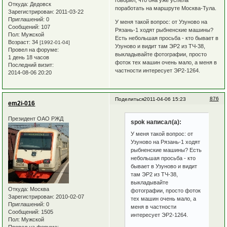
говорил, что она уже успела
Откуда:
Дедовск
поработать на маршруте Москва-Тула.
Зарегистрирован
: 2011-03-22
Приглашений:
0
У меня такой вопрос: от Узуново на
Сообщений:
107
Рязань-1 ходят рыбненские машины?
Пол:
Мужской
Есть небольшая просьба - кто бывает в
Возраст:
34
[1992-01-04]
Узуново и видит там ЭР2 из ТЧ-38,
Провел на форуме:
выкладывайте фотографии, просто
1 день 18 часов
фоток тех машин очень мало, а меня в
Последний визит:
частности интересует ЭР2-1264.
2014-08-06 20:20
876
Поделиться
2011-04-06 15:23
em2i-016
Президент ОАО РЖД
spok написал(а):
У меня такой вопрос: от
Узуново на Рязань-1 ходят
рыбненские машины? Есть
небольшая просьба - кто
бывает в Узуново и видит
там ЭР2 из ТЧ-38,
выкладывайте
Откуда:
Москва
фотографии, просто фоток
Зарегистрирован
: 2010-02-07
тех машин очень мало, а
Приглашений:
0
меня в частности
Сообщений:
1505
интересует ЭР2-1264.
Пол:
Мужской
Провел на форуме: