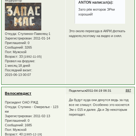
Модератор
ANTON написал(а):
Зато рёв моторов ЭРки
хороший!
Это около переезда в АКРИ,фоткать
Откуда:
Ступиноо-Павелец-1
надоело,поэтому на видео и снял.
Зарегистрирован
: 2011-01-14
Приглашений:
0
Сообщений:
3265
Пол:
Мужской
Возраст:
33
[1992-11-05]
Провел на форуме:
1 месяц 18 дней
Последний визит:
2015-06-13 00:07
897
Поделиться
2011-04-19 06:31
Велосипедист
Да будут куда они денутся ведь за год
Президент ОАО РЖД
все не спишут. Особенно это коснется
Откуда:
Ступино - Ожерелье - 123
Эм с 015 и далее. Да и Эр некоторым
км
перепадет.
Зарегистрирован
: 2011-02-13
Приглашений:
0
Сообщений:
1685
Пол:
Мужской
Возраст:
40
[1985-12-19]