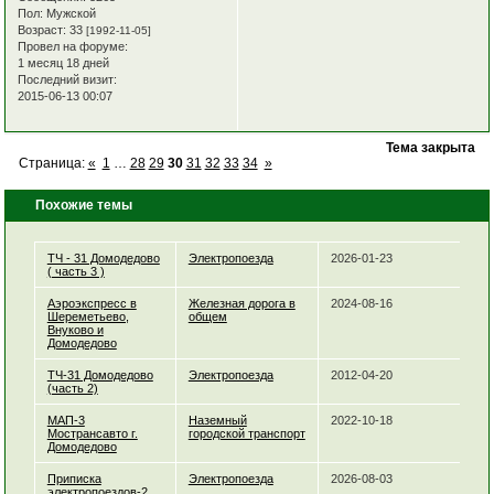
Пол:
Мужской
Возраст:
33
[1992-11-05]
Провел на форуме:
1 месяц 18 дней
Последний визит:
2015-06-13 00:07
Тема закрыта
Страница:
«
1
…
28
29
30
31
32
33
34
»
Похожие темы
ТЧ - 31 Домодедово
Электропоезда
2026-01-23
( часть 3 )
Аэроэкспресс в
Железная дорога в
2024-08-16
Шереметьево,
общем
Внуково и
Домодедово
ТЧ-31 Домодедово
Электропоезда
2012-04-20
(часть 2)
МАП-3
Наземный
2022-10-18
Мострансавто г.
городской транспорт
Домодедово
Приписка
Электропоезда
2026-08-03
электропоездов-2