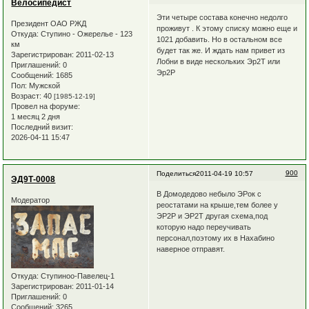
Велосипедист
Эти четыре состава конечно недолго
Президент ОАО РЖД
проживут . К этому списку можно еще и
Откуда:
Ступино - Ожерелье - 123
1021 добавить. Но в остальном все
км
будет так же. И ждать нам привет из
Зарегистрирован
: 2011-02-13
Лобни в виде нескольких Эр2Т или
Приглашений:
0
Эр2Р
Сообщений:
1685
Пол:
Мужской
Возраст:
40
[1985-12-19]
Провел на форуме:
1 месяц 2 дня
Последний визит:
2026-04-11 15:47
900
Поделиться
2011-04-19 10:57
ЭД9Т-0008
В Домодедово небыло ЭРок с
Модератор
реостатами на крыше,тем более у
ЭР2Р и ЭР2Т другая схема,под
которую надо переучивать
персонал,поэтому их в Нахабино
наверное отправят.
Откуда:
Ступиноо-Павелец-1
Зарегистрирован
: 2011-01-14
Приглашений:
0
Сообщений:
3265