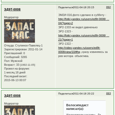
892
Поделиться
2011-04-18 20:15
ЭД9Т-0008
ЭМ2И-016,фото сделано в субботу -
Модератор
http://fotki.yandex.ru/users/ed9t-0008/ …
04/?page=2
ЭР2-1333 не видел давненько
ЭР2-1323 -
http://fotki.yandex.ru/users/ed9t-0008/ …
21/?page=1
ЭР2-1322 -
Откуда:
Ступиноо-Павелец-1
http://video.yandex.ru/users/ed9t-
Зарегистрирован
: 2011-01-14
0008/view/10/#hq
,сразу извиняюсь за
Приглашений:
0
рев мотора объектива.
Сообщений:
3265
Пол:
Мужской
Возраст:
33
[1992-11-05]
Провел на форуме:
1 месяц 18 дней
Последний визит:
2015-06-13 00:07
893
Поделиться
2011-04-18 20:22
ЭД9Т-0008
Модератор
Велосипедист
написал(а):
Изуродовали составы . Да