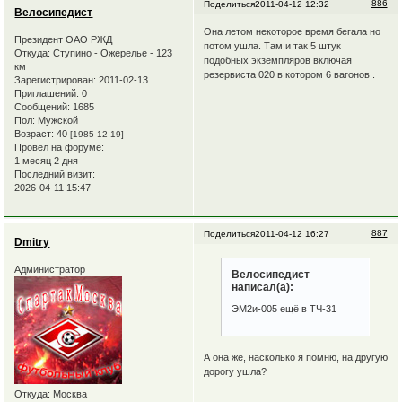
886
Поделиться
2011-04-12 12:32
Велосипедист
Она летом некоторое время бегала но
Президент ОАО РЖД
потом ушла. Там и так 5 штук
Откуда:
Ступино - Ожерелье - 123
подобных экземпляров включая
км
резервиста 020 в котором 6 вагонов .
Зарегистрирован
: 2011-02-13
Приглашений:
0
Сообщений:
1685
Пол:
Мужской
Возраст:
40
[1985-12-19]
Провел на форуме:
1 месяц 2 дня
Последний визит:
2026-04-11 15:47
887
Поделиться
2011-04-12 16:27
Dmitry
Администратор
Велосипедист
написал(а):
ЭМ2и-005 ещё в ТЧ-31
А она же, насколько я помню, на другую
дорогу ушла?
Откуда:
Москва