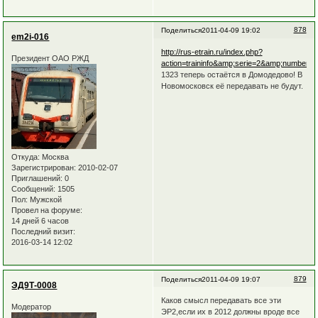
878
Поделиться
2011-04-09 19:02
em2i-016
http://rus-etrain.ru/index.php?
Президент ОАО РЖД
action=traininfo&amp;serie=2&amp;number=
1323 теперь остаётся в Домодедово! В
Новомосковск её передавать не будут.
Откуда:
Москва
Зарегистрирован
: 2010-02-07
Приглашений:
0
Сообщений:
1505
Пол:
Мужской
Провел на форуме:
14 дней 6 часов
Последний визит:
2016-03-14 12:02
879
Поделиться
2011-04-09 19:07
ЭД9Т-0008
Каков смысл передавать все эти
Модератор
ЭР2,если их в 2012 должны вроде все