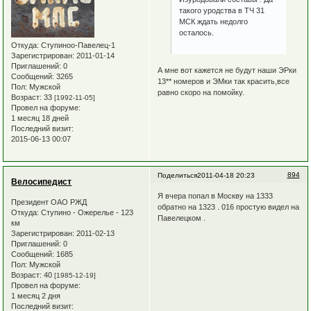
такого уродства в ТЧ 31
МСК ждать недолго
осталось.
Откуда:
Ступиноо-Павелец-1
Зарегистрирован
: 2011-01-14
Приглашений:
0
А мне вот кажется не будут наши ЭРки
Сообщений:
3265
13** номеров и ЭМки так красить,все
Пол:
Мужской
равно скоро на помойку.
Возраст:
33
[1992-11-05]
Провел на форуме:
1 месяц 18 дней
Последний визит:
2015-06-13 00:07
894
Поделиться
2011-04-18 20:23
Велосипедист
Я вчера попал в Москву на 1333
Президент ОАО РЖД
обратно на 1323 . 016 простую видел на
Откуда:
Ступино - Ожерелье - 123
Павелецком .
км
Зарегистрирован
: 2011-02-13
Приглашений:
0
Сообщений:
1685
Пол:
Мужской
Возраст:
40
[1985-12-19]
Провел на форуме:
1 месяц 2 дня
Последний визит: