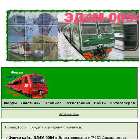
Форум
Участники
Правила
Регистрация
Войти
Фотогалерея
Активные темы
Привет, Гость!
Войдите
или
зарегистрируйтесь
.
»
Форум сайта ЭД4М-0054
»
Электропоезда
»
ТЧ-31 Домодедово