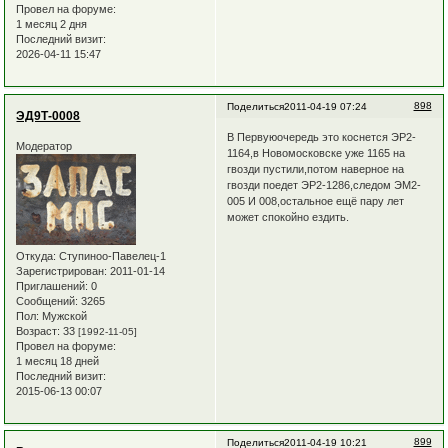
Провел на форуме:
1 месяц 2 дня
Последний визит:
2026-04-11 15:47
898
Поделиться
2011-04-19 07:24
ЭД9Т-0008
В Первуюочередь это коснется ЭР2-
Модератор
1164,в Новомосковске уже 1165 на
гвозди пустили,потом наверное на
гвозди поедет ЭР2-1286,следом ЭМ2-
005 И 008,остальное ещё пару лет
может спокойно ездить.
Откуда:
Ступиноо-Павелец-1
Зарегистрирован
: 2011-01-14
Приглашений:
0
Сообщений:
3265
Пол:
Мужской
Возраст:
33
[1992-11-05]
Провел на форуме:
1 месяц 18 дней
Последний визит:
2015-06-13 00:07
899
Поделиться
2011-04-19 10:21