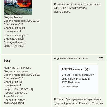
Возила на резку вагоны от списанных
ЭР2-1262 и 1273.Работала
локомотивом
Откуда:
Москва
Зарегистрирован
: 2006-11-16
Приглашений:
0
Сообщений:
9991
Пол:
Мужской
Провел на форуме:
2 месяца 9 дней
Последний визит:
2016-10-24 19:56
873
Поделиться
2011-04-04 22:00
best
Машинист 3-го класса
ANTON написал(а):
Откуда:
г.Раменское
Зарегистрирован
: 2009-04-21
Возила на резку вагоны от
Приглашений:
0
списанных ЭР2-1262 и
Сообщений:
61
1273.Работала
Пол:
Мужской
локомотивом
Возраст:
55
[1971-05-12]
Провел на форуме:
2 дня 10 часов
Возила с Домодедово и возвращалась
Последний визит:
туда же.Причем тут Раменское?Его она
2011-06-05 15:32
мимо проезжала.