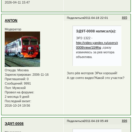
2026-04-11 15:47
895
Поделиться
2011-04-18 22:01
ANTON
Модератор
ЭД9Т-0008 написал(а):
ЭР2-1322 -
http://video.yandex.ru/users/ed9t-
0008/view/10/#hq
,сразу
извиняюсь за рев мотора
объектива.
Откуда:
Москва
Зато рёв моторов ЭРки хороший!
Зарегистрирован
: 2006-11-16
А где снято видео?Какой это участок?
Приглашений:
0
Сообщений:
9991
Пол:
Мужской
Провел на форуме:
2 месяца 9 дней
Последний визит:
2016-10-24 19:56
896
Поделиться
2011-04-19 05:49
ЭД9Т-0008