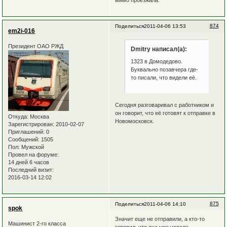
874
Поделиться
2011-04-06 13:53
em2i-016
Президент ОАО РЖД
Dmitry написал(а):
1323 в Домодедово.
Буквально позавчера где-
то писали, что видели её.
Сегодня разговаривал с работником и
он говорит, что её готовят к отправке в
Откуда:
Москва
Новомосковск.
Зарегистрирован
: 2010-02-07
Приглашений:
0
Сообщений:
1505
Пол:
Мужской
Провел на форуме:
14 дней 6 часов
Последний визит:
2016-03-14 12:02
875
Поделиться
2011-04-06 14:10
spok
Значит еще не отправили, а кто-то
Машинист 2-го класса