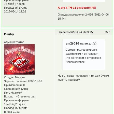
14 дней 6 часов
Последний визит:
А это к ТЧ-31 относится?!!!
2016-03-14 12:02
Отредактировано em2i-016 (2011-04-06
15:44)
877
Поделиться
2011-04-06 20:27
Dmitry
Администратор
em2i-016 написал(а):
Сегодня разговаривал с
работником и он говорит,
что её готовят к отправке в
Новомосковск.
Ну вот когда передадут - тогда и будем
Откуда:
Москва
менять приписку.
Зарегистрирован
: 2006-11-16
Приглашений:
0
Сообщений:
12181
Пол:
Мужской
Возраст:
40
[1986-05-23]
Провел на форуме:
1 месяц 25 дней
Последний визит:
Вчера 21:23