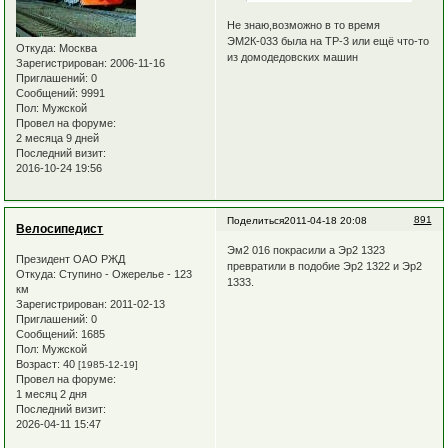
Не знаю,возможно в то время
ЭМ2К-033 была на ТР-3 или ещё что-то
Откуда:
Москва
из домодедовских машин
Зарегистрирован
: 2006-11-16
Приглашений:
0
Сообщений:
9991
Пол:
Мужской
Провел на форуме:
2 месяца 9 дней
Последний визит:
2016-10-24 19:56
891
Поделиться
2011-04-18 20:08
Велосипедист
Эм2 016 покрасили а Эр2 1323
Президент ОАО РЖД
превратили в подобие Эр2 1322 и Эр2
Откуда:
Ступино - Ожерелье - 123
1333.
км
Зарегистрирован
: 2011-02-13
Приглашений:
0
Сообщений:
1685
Пол:
Мужской
Возраст:
40
[1985-12-19]
Провел на форуме:
1 месяц 2 дня
Последний визит:
2026-04-11 15:47