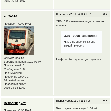
2015-06-13 00:07
882
Поделиться
2011-04-10 20:07
em2i-016
ЭР2-1332 свеженькая, видать ремонт
Президент ОАО РЖД
прошла
ЭД9Т-0008 написал(а):
Никто не знает,когда она
домой приедет?
Откуда:
Москва
На фото обкатку проходит, домой хз.
Зарегистрирован
: 2010-02-07
Приглашений:
0
Сообщений:
1505
Пол:
Мужской
Провел на форуме:
14 дней 6 часов
Последний визит:
2016-03-14 12:02
883
Поделиться
2011-04-11 14:06
Велосипедист
Что то давно я не видел 1164. её
Президент ОАО РЖД