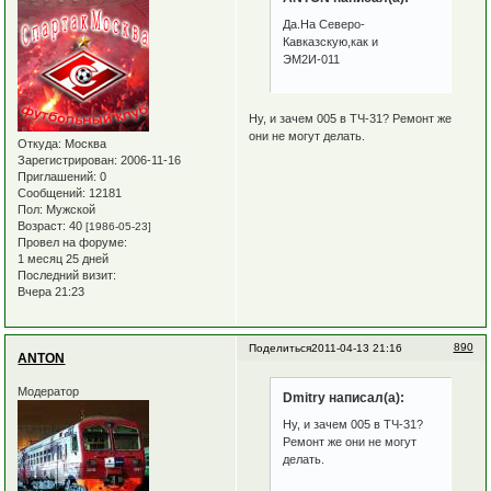
Да.На Северо-
Кавказскую,как и
ЭМ2И-011
Ну, и зачем 005 в ТЧ-31? Ремонт же
они не могут делать.
Откуда:
Москва
Зарегистрирован
: 2006-11-16
Приглашений:
0
Сообщений:
12181
Пол:
Мужской
Возраст:
40
[1986-05-23]
Провел на форуме:
1 месяц 25 дней
Последний визит:
Вчера 21:23
890
Поделиться
2011-04-13 21:16
ANTON
Модератор
Dmitry написал(а):
Ну, и зачем 005 в ТЧ-31?
Ремонт же они не могут
делать.