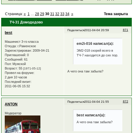
Страница:
«
1
…
28
29
30
31
32
33
34
»
Тема закрыта
ТЧ-31 Домодедово
871
Поделиться
2011-04-04 20:59
best
Машинист 3-го класса
em2i-016 написал(а):
Откуда:
г.Раменское
Зарегистрирован
: 2009-04-21
ЭМ2-018 скорей всего в
Приглашений:
0
ТЧ-7 находится до сих пор.
Сообщений:
61
Пол:
Мужской
Возраст:
55
[1971-05-12]
А чего она там забыла?
Провел на форуме:
2 дня 10 часов
Последний визит:
2011-06-05 15:32
872
Поделиться
2011-04-04 21:55
ANTON
Модератор
best написал(а):
А чего она там забыла?