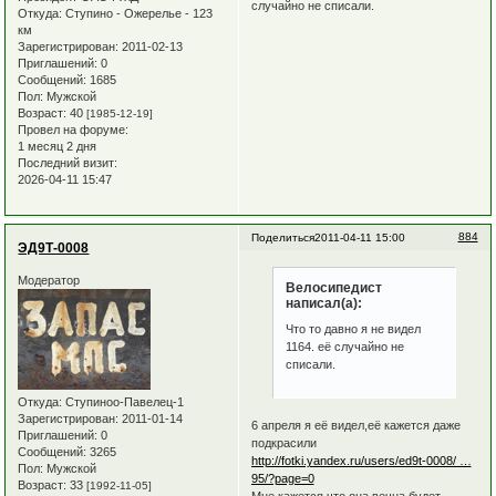
случайно не списали.
Откуда:
Ступино - Ожерелье - 123
км
Зарегистрирован
: 2011-02-13
Приглашений:
0
Сообщений:
1685
Пол:
Мужской
Возраст:
40
[1985-12-19]
Провел на форуме:
1 месяц 2 дня
Последний визит:
2026-04-11 15:47
884
Поделиться
2011-04-11 15:00
ЭД9Т-0008
Модератор
Велосипедист
написал(а):
Что то давно я не видел
1164. её случайно не
списали.
Откуда:
Ступиноо-Павелец-1
Зарегистрирован
: 2011-01-14
6 апреля я её видел,её кажется даже
Приглашений:
0
подкрасили
Сообщений:
3265
http://fotki.yandex.ru/users/ed9t-0008/ …
Пол:
Мужской
95/?page=0
Возраст:
33
[1992-11-05]
Мне кажется,что она вечна будет.