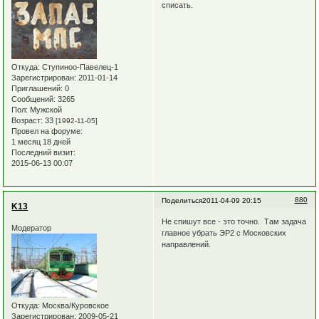
списать.
Откуда:
Ступиноо-Павелец-1
Зарегистрирован
: 2011-01-14
Приглашений:
0
Сообщений:
3265
Пол:
Мужской
Возраст:
33
[1992-11-05]
Провел на форуме:
1 месяц 18 дней
Последний визит:
2015-06-13 00:07
880
Поделиться
2011-04-09 20:15
K13
Не спишут все - это точно. Там задача
Модератор
главное убрать ЭР2 с Московских
направлений.
Откуда:
Москва/Куровское
Зарегистрирован
: 2009-05-21