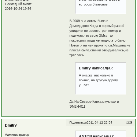
Последний визит:
котором 6 вагонов .
2016-10-24 19:56
В 2009 она летом была в
Домодедово.Когда я первый раз её
увидел,я не рассмотрел номер и
подумал,что свою ЭМку так
покрасили,тогда же модно это было.
Потом я на ней прокатился.Машина не
плохая была,спинки откидывались,не
тряслась.
Dmitry написал(а):
А она же, насколько я
помню, на другую дорогу
ушла?
Да.На Северо-Кавказскую,как и
ЭМ2И-011
889
Поделиться
2011-04-12 22:54
Dmitry
Администратор
ANTON написал(а):