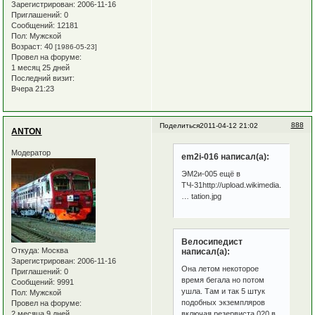
Зарегистрирован
: 2006-11-16
Приглашений:
0
Сообщений:
12181
Пол:
Мужской
Возраст:
40
[1986-05-23]
Провел на форуме:
1 месяц 25 дней
Последний визит:
Вчера 21:23
888
Поделиться
2011-04-12 21:02
ANTON
Модератор
em2i-016 написал(а):
ЭМ2и-005 ещё в
ТЧ-31http://upload.wikimedia.org/wikipe
… tation.jpg
Велосипедист
Откуда:
Москва
написал(а):
Зарегистрирован
: 2006-11-16
Она летом некоторое
Приглашений:
0
время бегала но потом
Сообщений:
9991
ушла. Там и так 5 штук
Пол:
Мужской
подобных экземпляров
Провел на форуме:
2 месяца 9 дней
включая резервиста 020 в