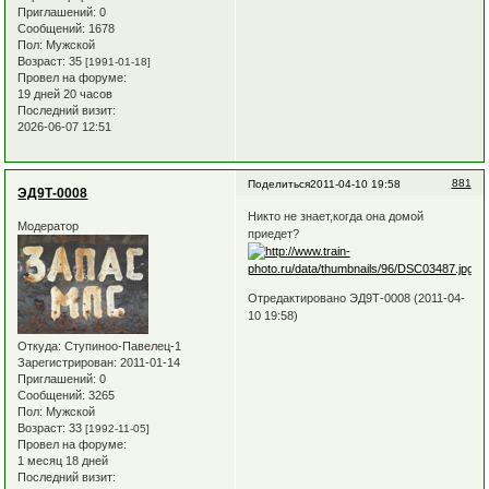
Приглашений:
0
Сообщений:
1678
Пол:
Мужской
Возраст:
35
[1991-01-18]
Провел на форуме:
19 дней 20 часов
Последний визит:
2026-06-07 12:51
881
Поделиться
2011-04-10 19:58
ЭД9Т-0008
Никто не знает,когда она домой
Модератор
приедет?
Отредактировано ЭД9Т-0008 (2011-04-
10 19:58)
Откуда:
Ступиноо-Павелец-1
Зарегистрирован
: 2011-01-14
Приглашений:
0
Сообщений:
3265
Пол:
Мужской
Возраст:
33
[1992-11-05]
Провел на форуме:
1 месяц 18 дней
Последний визит: