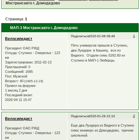
Мострансавто г. Домодедово
Страница:
1
МАП-3 Мострансавто г. Домодедово
1
Поделиться
2020-01-08 08:48
Велосипедист
Пять универсов пришли в Ступино,
Президент ОАО РЖД
два Луидора- в Кашину, все из
Откуда:
Ступино - Ожерелье - 123
Видного. Отдали семь 5292.60 из
км
Ступино в МАП-1 Люберцы.
Зарегистрирован
: 2011-02-13
Приглашений:
0
Сообщений:
1685
Пол:
Мужской
Возраст:
40
[1985-12-19]
Провел на форуме:
1 месяц 2 дня
Последний визит:
2026-04-11 15:47
2
Поделиться
2020-01-29 22:10
Велосипедист
Еще два Луидора из Видного в Ступино
Президент ОАО РЖД
плюс юниверс из Домодедово, причем
Откуда:
Ступино - Ожерелье - 123
школьный.
км