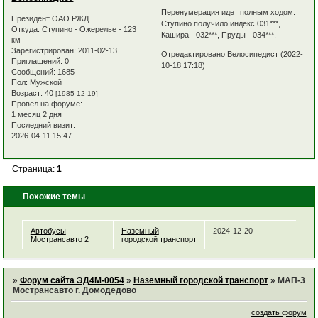
Перенумерация идет полным ходом.
Президент ОАО РЖД
Ступино получило индекс 031***,
Откуда:
Ступино - Ожерелье - 123
Кашира - 032***, Пруды - 034***.
км
Зарегистрирован
: 2011-02-13
Отредактировано Велосипедист (2022-
Приглашений:
0
10-18 17:18)
Сообщений:
1685
Пол:
Мужской
Возраст:
40
[1985-12-19]
Провел на форуме:
1 месяц 2 дня
Последний визит:
2026-04-11 15:47
Страница:
1
Похожие темы
Автобусы
Наземный
2024-12-20
Мострансавто 2
городской транспорт
»
Форум сайта ЭД4М-0054
»
Наземный городской транспорт
»
МАП-3
Мострансавто г. Домодедово
создать форум