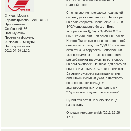
главный плюс.
С точки зрения пассажира подвижной
Откуда:
Москва
состав достаточно неплох. Несмотря
Зарегистрирован
: 2011-01-04
на свою старость Лобненские ЭР2Т и
Приглашений:
0
ЭР2Р еще здорово бегают. Есть
Сообщений:
86
экспрессы на Дубну - ЭД4МК-0076 и
Пол:
Мужской
0078, сейчас они 6-ти вагонные, после
Провел на форуме:
Нового Года в них вцепят еще по одной
20 часов 52 минуты
секции, их возьмут из ЭД4МК, которые
Последний визит:
бегают на Белорусском направлении
2012-04-29 11:32
экспрессами. Это тоже хорошо, ведь
раз добавляют вагонов, то есть спрос
на этот экспресс. Не знаю, для этого ли
привезли ЭД4МК-0073 в депо, или нет.
За этими экспрессами виден очень
большой и сильный уход, в частности
со стороны лок.бригад. У
экспрессников взято за правило -
"Сдай машину лучше, чем принял".
Ну вот так вот, я не знаю, что еще
рассказать...
Отредактировано ishikh (2011-12-29
17:38)