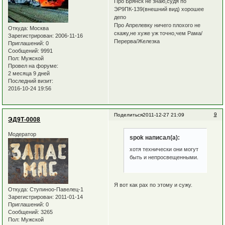
Про Брянск не знаю,судя по
ЭР9ПК-139(внешний вид) хорошее
депо
Про Апрелевку ничего плохого не
Откуда:
Москва
скажу,не хуже уж точно,чем Рама/
Зарегистрирован
: 2006-11-16
Перерва/Железка
Приглашений:
0
Сообщений:
9991
Пол:
Мужской
Провел на форуме:
2 месяца 9 дней
Последний визит:
2016-10-24 19:56
9
Поделиться
2011-12-27 21:09
ЭД9Т-0008
Модератор
spok написал(а):
хотя технически они могут
быть и непросвещенными.
Я вот как рах по этому и сужу.
Откуда:
Ступиноо-Павелец-1
Зарегистрирован
: 2011-01-14
Приглашений:
0
Сообщений:
3265
Пол:
Мужской