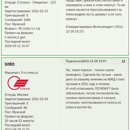
представит доказательства которые я
Откуда:
Ступино - Ожерелье - 123
опровергну и мне в этом помогут. То же
км
самое касается проголосовавшего за
Зарегистрирован
: 2011-02-13
Александров пусть докажут а не тупо
Приглашений:
0
кликнут .
Сообщений:
1685
Пол:
Мужской
Отредактировано Велосипедист (2011-
Возраст:
40
[1985-12-19]
12-29 15:27)
Провел на форуме:
1 месяц 2 дня
Последний визит:
2026-04-11 15:47
24
Поделиться
2011-12-29 15:57
ishikh
Не, такие опросы - только срачи
Машинист 3-го класса
разводить. Сделали бы лучше - какое
депо по вашему мнению на МЖД стало
лучшим в 2011 году и почему.
И чтоб отписывать ПОЧЕМУ? было
обязательно. потом посмотрели бы,
Откуда:
Москва
сколько проголосовало и сколько
Зарегистрирован
: 2011-01-04
отписало. неотписавшихся голоса из
Приглашений:
0
опроса вычли бы
Сообщений:
86
Пол:
Мужской
Провел на форуме:
20 часов 52 минуты
Последний визит:
2012-04-29 11:32