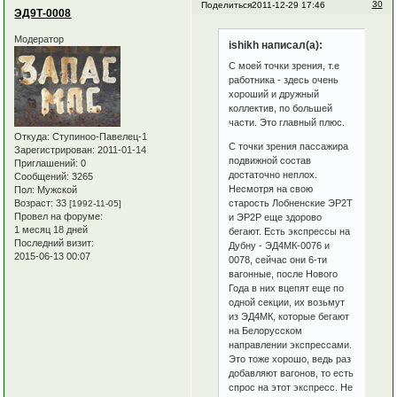
30
Поделиться
2011-12-29 17:46
ЭД9Т-0008
Модератор
ishikh написал(а):
С моей точки зрения, т.е
работника - здесь очень
хороший и дружный
коллектив, по большей
части. Это главный плюс.
Откуда:
Ступиноо-Павелец-1
С точки зрения пассажира
Зарегистрирован
: 2011-01-14
подвижной состав
Приглашений:
0
достаточно неплох.
Сообщений:
3265
Несмотря на свою
Пол:
Мужской
Возраст:
33
старость Лобненские ЭР2Т
[1992-11-05]
Провел на форуме:
и ЭР2Р еще здорово
1 месяц 18 дней
бегают. Есть экспрессы на
Последний визит:
Дубну - ЭД4МК-0076 и
2015-06-13 00:07
0078, сейчас они 6-ти
вагонные, после Нового
Года в них вцепят еще по
одной секции, их возьмут
из ЭД4МК, которые бегают
на Белорусском
направлении экспрессами.
Это тоже хорошо, ведь раз
добавляют вагонов, то есть
спрос на этот экспресс. Не