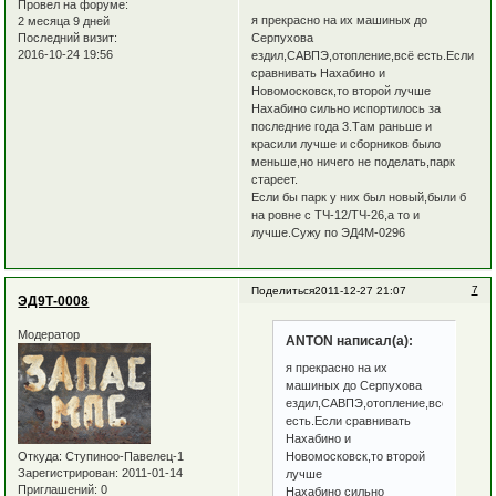
Провел на форуме:
я прекрасно на их машиных до
2 месяца 9 дней
Последний визит:
Серпухова
2016-10-24 19:56
ездил,САВПЭ,отопление,всё есть.Если
сравнивать Нахабино и
Новомосковск,то второй лучше
Нахабино сильно испортилось за
последние года 3.Там раньше и
красили лучше и сборников было
меньше,но ничего не поделать,парк
стареет.
Если бы парк у них был новый,были б
на ровне с ТЧ-12/ТЧ-26,а то и
лучше.Сужу по ЭД4М-0296
7
Поделиться
2011-12-27 21:07
ЭД9Т-0008
Модератор
ANTON написал(а):
я прекрасно на их
машиных до Серпухова
ездил,САВПЭ,отопление,всё
есть.Если сравнивать
Нахабино и
Откуда:
Ступиноо-Павелец-1
Новомосковск,то второй
Зарегистрирован
: 2011-01-14
лучше
Приглашений:
0
Нахабино сильно