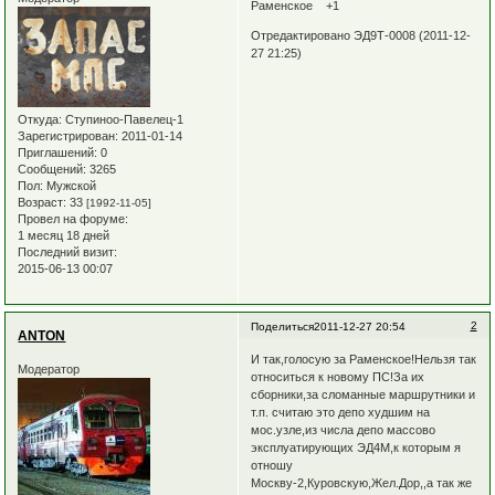
Раменское +1
Отредактировано ЭД9Т-0008 (2011-12-
27 21:25)
Откуда:
Ступиноо-Павелец-1
Зарегистрирован
: 2011-01-14
Приглашений:
0
Сообщений:
3265
Пол:
Мужской
Возраст:
33
[1992-11-05]
Провел на форуме:
1 месяц 18 дней
Последний визит:
2015-06-13 00:07
2
Поделиться
2011-12-27 20:54
ANTON
И так,голосую за Раменское!Нельзя так
Модератор
относиться к новому ПС!За их
сборники,за сломанные маршрутники и
т.п. считаю это депо худшим на
мос.узле,из числа депо массово
эксплуатирующих ЭД4М,к которым я
отношу
Москву-2,Куровскую,Жел.Дор,,а так же