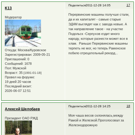
17
Поделиться
2011-12-28 14:05
K13
Перервинские машины получше стали,
Модератор
да и их капиталят - самые старые
ЭД4М выглядят как с завода новые. А
так направление такое - на участке
Подольск -Серпухов ездит много
народу, которые разнести может все в
хлам. Раньше Перервинские машины
терпеть не мог, но теперь Раменское
Откуда:
Москва/Куровское
побило отрецательный рекорд...
Зарегистрирован
: 2009-05-21
Приглашений:
0
Сообщений:
1678
Пол:
Мужской
Возраст:
35
[1991-01-18]
Провел на форуме:
19 дней 20 часов
Последний визит:
2026-06-07 12:51
18
Поделиться
2011-12-28 14:25
Алексей Шелобаев
Моя чаша весов склонялась,между
Президент ОАО РЖД
Рамой и Железкой.Проголосовал за
Железнодорожную