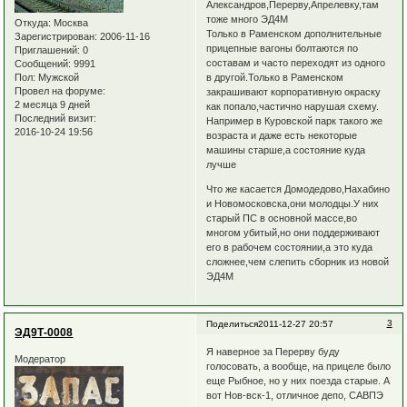
Александров,Перерву,Апрелевку,там
тоже много ЭД4М
Откуда:
Москва
Только в Раменском дополнительные
Зарегистрирован
: 2006-11-16
прицепные вагоны болтаются по
Приглашений:
0
составам и часто переходят из одного
Сообщений:
9991
Пол:
Мужской
в другой.Только в Раменском
Провел на форуме:
закрашивают корпоративную окраску
2 месяца 9 дней
как попало,частично нарушая схему.
Последний визит:
Например в Куровской парк такого же
2016-10-24 19:56
возраста и даже есть некоторые
машины старше,а состояние куда
лучше
Что же касается Домодедово,Нахабино
и Новомосковска,они молодцы.У них
старый ПС в основной массе,во
многом убитый,но они поддерживают
его в рабочем состоянии,а это куда
сложнее,чем слепить сборник из новой
ЭД4М
3
Поделиться
2011-12-27 20:57
ЭД9Т-0008
Я наверное за Перерву буду
Модератор
голосовать, а вообще, на прицеле было
еще Рыбное, но у них поезда старые. А
вот Нов-вск-1, отличное депо, САВПЭ