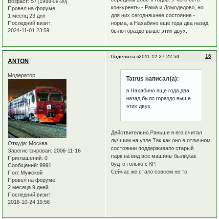
Возраст:
57
[1968-09-30]
конкуренты - Рама и Домодедово, но
Провел на форуме:
для них сегодняшнее состояние -
1 месяц 23 дня
Последний визит:
норма, а Нахабино еще года два назад
2024-11-01 23:59
было гораздо выше этих двух.
16
Поделиться
2011-12-27 22:50
ANTON
Модератор
Tatrus написал(а):
а Нахабино еще года два
назад было гораздо выше
этих двух.
Действительно.Раньше я его считал
лучшим на узле.Так как оно в отличном
Откуда:
Москва
состоянии поддерживало старый
Зарегистрирован
: 2006-11-16
парк,на вид все машины были,как
Приглашений:
0
будто только с КР.
Сообщений:
9991
Сейчас же стало совсем не то
Пол:
Мужской
Провел на форуме:
2 месяца 9 дней
Последний визит:
2016-10-24 19:56