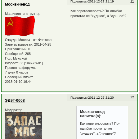
11
Поделиться
2011-12-27 21:19
Москвичевод
Как переголосовать? По-ошибке
Машинист-инструктор
прочитал не "худшее", а "лучшее"?
Откуда:
Москва - ст. Фрязево
Зарегистрирован
: 2011-04-25
Приглашений:
0
Сообщений:
268
Пол:
Мужской
Возраст:
33
[1992-09-01]
Провел на форуме:
7 дней 0 часов
Последний визит:
2013-01-10 16:44
12
Поделиться
2011-12-27 21:20
ЭД9Т-0008
Модератор
Москвичевод
написал(а):
Как переголосовать? По-
ошибке прочитал не
"худшее", а "лучшее"?