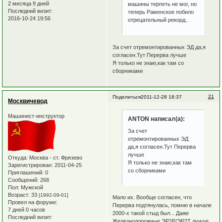
2 месяца 9 дней
машины терпеть не мог, но
Последний визит:
теперь Раменское побило
2016-10-24 19:56
отрецательный рекорд..
За счет отремонтированных ЭД да,я
согласен.Тут Перерва лучше
Я только не знаю,как там со
сборниками
21
Поделиться
2011-12-28 18:37
Москвичевод
Машинист-инструктор
ANTON написал(а):
За счет
отремонтированных ЭД
да,я согласен.Тут Перерва
лучше
Откуда:
Москва - ст. Фрязево
Я только не знаю,как там
Зарегистрирован
: 2011-04-25
со сборниками
Приглашений:
0
Сообщений:
268
Пол:
Мужской
Возраст:
33
[1992-09-01]
Мало их. Вообще согласен, что
Провел на форуме:
Перерва подтянулась, помню в начале
7 дней 0 часов
2000-х такой стыд был... Даже
Последний визит:
Железнодорожные ЭР2Р/ЭР2Т лучше