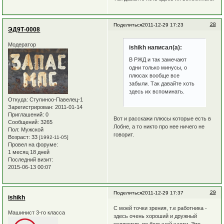
28
Поделиться
2011-12-29 17:23
ЭД9Т-0008
Модератор
ishikh написал(а):
В РЖД и так замечают
одни только минусы, о
плюсах вообще все
забыли. Так давайте хоть
здесь их вспоминать.
Откуда:
Ступиноо-Павелец-1
Зарегистрирован
: 2011-01-14
Приглашений:
0
Вот и расскажи плюсы которые есть в
Сообщений:
3265
Лобне, а то никто про нее ничего не
Пол:
Мужской
говорит.
Возраст:
33
[1992-11-05]
Провел на форуме:
1 месяц 18 дней
Последний визит:
2015-06-13 00:07
29
Поделиться
2011-12-29 17:37
ishikh
С моей точки зрения, т.е работника -
Машинист 3-го класса
здесь очень хороший и дружный
коллектив, по большей части. Это