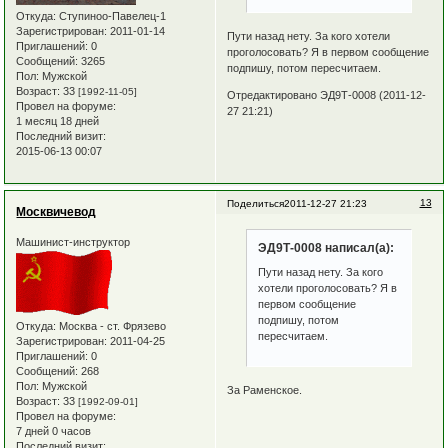
Откуда:
Ступиноо-Павелец-1
Зарегистрирован
: 2011-01-14
Пути назад нету. За кого хотели
Приглашений:
0
проголосовать? Я в первом сообщение
Сообщений:
3265
подпишу, потом пересчитаем.
Пол:
Мужской
Возраст:
33
[1992-11-05]
Отредактировано ЭД9Т-0008 (2011-12-
Провел на форуме:
27 21:21)
1 месяц 18 дней
Последний визит:
2015-06-13 00:07
13
Поделиться
2011-12-27 21:23
Москвичевод
Машинист-инструктор
ЭД9Т-0008 написал(а):
Пути назад нету. За кого
хотели проголосовать? Я в
первом сообщение
подпишу, потом
Откуда:
Москва - ст. Фрязево
пересчитаем.
Зарегистрирован
: 2011-04-25
Приглашений:
0
Сообщений:
268
Пол:
Мужской
За Раменское.
Возраст:
33
[1992-09-01]
Провел на форуме:
7 дней 0 часов
Последний визит: