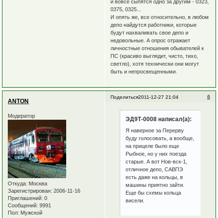
и вовсе сыпятся одно за другим - 0323,
0375, 0325...
И опять же, все относительно, в любом
депо найдутся работники, которые
будут нахваливать свое депо и
недовольные. А опрос отражает
личностные отношения обывателей к
ПС (красиво выглядит, чисто, тихо,
светло), хотя технически они могут
быть и непросвещенными.
6
Поделиться
2011-12-27 21:04
ANTON
Модератор
ЭД9Т-0008 написал(а):
Я наверное за Перерву
буду голосовать, а вообще,
на прицеле было еще
Рыбное, но у них поезда
старые. А вот Нов-вск-1,
отличное депо, САВПЭ
есть даже на кольцы, в
Откуда:
Москва
машины приятно зайти.
Зарегистрирован
: 2006-11-16
Еще бы схемы кольца
Приглашений:
0
висели.
Сообщений:
9991
Пол:
Мужской