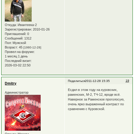
Откуда:
Ивантеека-2
Зарегистрирован
: 2010-01-26
Приглашений:
0
Сообщений:
1312
Пол:
Мужской
Возраст:
45
[1980-12-28]
Провел на форуме:
1 месяц 1 день
Последний визит:
2026-03-02 22:50
19
Поделиться
2011-12-28 15:35
Dmitry
Есдил в этом году на куровских,
Администратор
раменских, М-2, ТЧ-12, вроде всё.
Наверное за Раменское проголосую,
очень ярко выраженный контраст по
сравнению с Куровской.
Откуда:
Москва