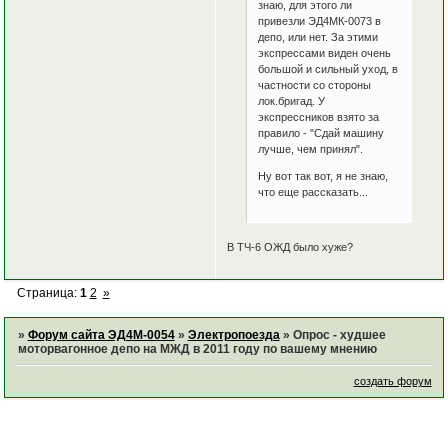
знаю, для этого ли
привезли ЭД4МК-0073 в
депо, или нет. За этими
экспрессами виден очень
большой и сильный уход, в
частности со стороны
лок.бригад. У
экспрессников взято за
правило - "Сдай машину
лучше, чем принял".
Ну вот так вот, я не знаю,
что еще рассказать...
В ТЧ-6 ОЖД было хуже?
Страница:
1
2
»
»
Форум сайта ЭД4М-0054
»
Электропоезда
»
Опрос - худшее
моторвагонное депо на МЖД в 2011 году по вашему мнению
создать форум