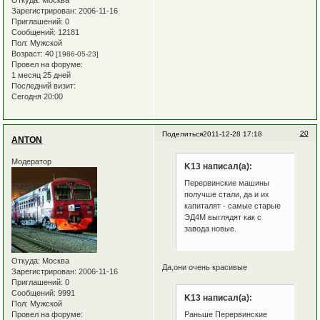
Зарегистрирован
: 2006-11-16
Приглашений:
0
Сообщений:
12181
Пол:
Мужской
Возраст:
40
[1986-05-23]
Провел на форуме:
1 месяц 25 дней
Последний визит:
Сегодня 20:00
20
Поделиться
2011-12-28 17:18
ANTON
Модератор
K13 написал(а):
Перервинские машины
получше стали, да и их
капиталят - самые старые
ЭД4М выглядят как с
завода новые.
Откуда:
Москва
Да,они очень красивые
Зарегистрирован
: 2006-11-16
Приглашений:
0
Сообщений:
9991
K13 написал(а):
Пол:
Мужской
Провел на форуме:
Раньше Перервинские