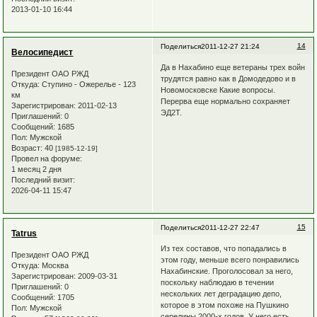
2013-01-10 16:44
14
Поделиться
2011-12-27 21:24
Велосипедист
Да в Нахабино еще ветераны трех войн
Президент ОАО РЖД
трудятся равно как в Домодедово и в
Откуда:
Ступино - Ожерелье - 123
Новомосковске Какие вопросы.
км
Перерва еще нормально сохраняет
Зарегистрирован
: 2011-02-13
ЭД2Т.
Приглашений:
0
Сообщений:
1685
Пол:
Мужской
Возраст:
40
[1985-12-19]
Провел на форуме:
1 месяц 2 дня
Последний визит:
2026-04-11 15:47
15
Поделиться
2011-12-27 22:47
Tatrus
Из тех составов, что попадались в
Президент ОАО РЖД
этом году, меньше всего понравились
Откуда:
Москва
Нахабинские. Проголосовал за него,
Зарегистрирован
: 2009-03-31
поскольку наблюдаю в течении
Приглашений:
0
нескольких лет деградацию депо,
Сообщений:
1705
которое в этом похоже на Пушкино
Пол:
Мужской
середины 2000-х годов. У него есть