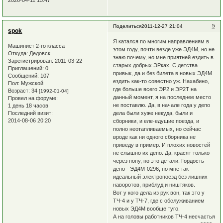
2026-04-11 15:47
5
Поделиться
2011-12-27 21:04
spok
Я катался по многим направлениям в
Машинист 2-го класса
этом году, почти везде уже ЭД4М, но не
Откуда:
Дедовск
знаю почему, но мне приятней ездить в
Зарегистрирован
: 2011-03-22
старых добрых ЭРках. С детства
Приглашений:
0
привык, да и без билета в новых ЭД4М
Сообщений:
107
ездить как-то совестно уж. Нахабино,
Пол:
Мужской
где больше всего ЭР2 и ЭР2Т на
Возраст:
34
[1992-01-04]
данный момент, я на последнее место
Провел на форуме:
не поставлю. Да, в начале года у депо
1 день 18 часов
Последний визит:
дела были хуже некуда, были и
2014-08-06 20:20
сборники, и еле-едущие поезда, и
полно неотапливаемых, но сейчас
вроде как ни одного сборника не
приведу в пример. И плохих новостей
не слышно их депо. Да, красят только
через попу, но это детали. Гордость
депо - ЭД4М-0296, по мне так
идеальный электропоезд без лишних
наворотов, приблуд и ништяков.
Вот у кого дела из рук вон, так это у
ТЧ-4 и у ТЧ-7, где с обслуживанием
новых ЭД4М вообще туго.
А на головы работников ТЧ-4 несчастья