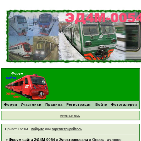
Форум
Участники
Правила
Регистрация
Войти
Фотогалерея
Активные темы
Привет, Гость!
Войдите
или
зарегистрируйтесь
.
»
Форум сайта ЭД4М-0054
»
Электропоезда
»
Опрос - худшее