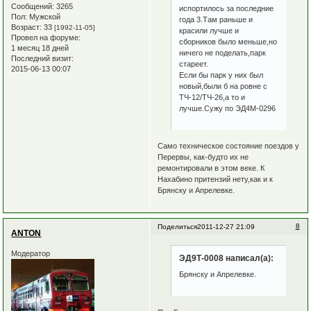
Сообщений:
3265
испортилось за последние
Пол:
Мужской
года 3.Там раньше и
Возраст:
33
[1992-11-05]
красили лучше и
Провел на форуме:
сборников было меньше,но
1 месяц 18 дней
ничего не поделать,парк
Последний визит:
стареет.
2015-06-13 00:07
Если бы парк у них был
новый,были б на ровне с
ТЧ-12/ТЧ-26,а то и
лучше.Сужу по ЭД4М-0296
Само техническое состояние поездов у
Перервы, как-будто их не
ремонтировали в этом веке. К
Нахабино притензий нету,как и к
Брянску и Апрелевке.
8
Поделиться
2011-12-27 21:09
ANTON
Модератор
ЭД9Т-0008 написал(а):
Брянску и Апрелевке.