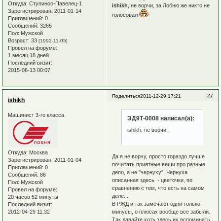
Откуда:
Ступиноо-Павелец-1
ishikh
, не ворчи, за Лобню же никто не
Зарегистрирован
: 2011-01-14
голосовал
Приглашений:
0
Сообщений:
3265
Пол:
Мужской
Возраст:
33
[1992-11-05]
Провел на форуме:
1 месяц 18 дней
Последний визит:
2015-06-13 00:07
27
Поделиться
2011-12-29 17:21
ishikh
Машинист 3-го класса
ЭД9Т-0008 написал(а):
ishikh, не ворчи,
Откуда:
Москва
Да я не ворчу, просто гораздо лучше
Зарегистрирован
: 2011-01-04
почитать приятные вещи про разные
Приглашений:
0
депо, а не "чернуху". Чернуха
Сообщений:
86
описанная здесь - цветочки, по
Пол:
Мужской
сравнению с тем, что есть на самом
Провел на форуме:
деле...
20 часов 52 минуты
В РЖД и так замечают одни только
Последний визит:
2012-04-29 11:32
минусы, о плюсах вообще все забыли.
Так давайте хоть здесь их вспоминать.