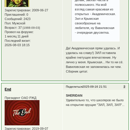
полвосьмого. На мой
взгляд самая красивая из
Зарегистрирован
: 2009-06-27
открытых - Академическая.
Приглашений:
0
Зил и Крымская
Сообщений:
2423
Пол:
Мужской
своеобразные на
Возраст:
37
[1988-09-03]
любителя, ну Вавиловская
Провел на форуме:
- очередная двусветка.
1 месяц 11 дней
Последний визит:
2026-08-03 18:15
Да! Академическая прям удалась. И
удалась на славу!) ЗИЛ оставила
крайне гнетущее впечатление. Ну
лично у меня. Крымская... Ни то ни сё.
Вавиловская не запомнилась ни чем.
Сборник цитат.
9
Поделиться
2025-09-16 21:51
End
SHERIDAN
Президент ОАО РЖД
Удивительно то, что школяров не было
на открытие орущие "ЗИЛ, ЗИЛ, ЗИЛ"...
Зарегистрирован
: 2019-09-07