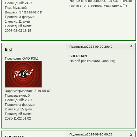
Но при мне не было их, так как я только
Сообщений:
2423
где-то в пять вечера туда приехал)))
Пол:
Мужской
Возраст:
37
[1988-09-03]
Провел на форуме:
1 месяц 11 дней
Последний визит:
2026-08-03 18:15
4
Поделиться
2024-09-09 20:49
End
SHERIDAN
Президент ОАО РЖД
На сей раз кричали Собянин)
Зарегистрирован
: 2019-09-07
Приглашений:
0
Сообщений:
2383
Провел на форуме:
2 месяца 15 дней
Последний визит:
2025-11-22 01:02
5
Поделиться
2024-09-10 00:59