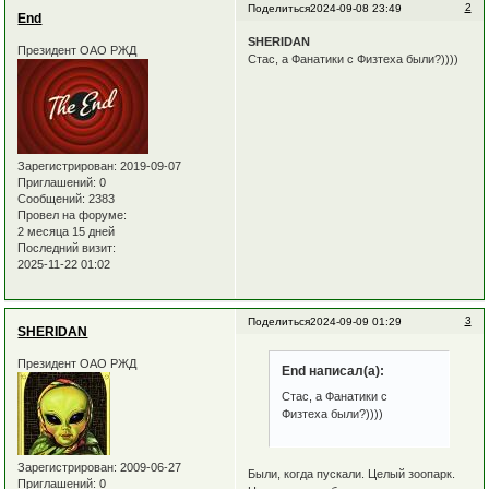
2
Поделиться
2024-09-08 23:49
End
SHERIDAN
Президент ОАО РЖД
Стас, а Фанатики с Физтеха были?))))
Зарегистрирован
: 2019-09-07
Приглашений:
0
Сообщений:
2383
Провел на форуме:
2 месяца 15 дней
Последний визит:
2025-11-22 01:02
3
Поделиться
2024-09-09 01:29
SHERIDAN
Президент ОАО РЖД
End написал(а):
Стас, а Фанатики с
Физтеха были?))))
Зарегистрирован
: 2009-06-27
Были, когда пускали. Целый зоопарк.
Приглашений:
0