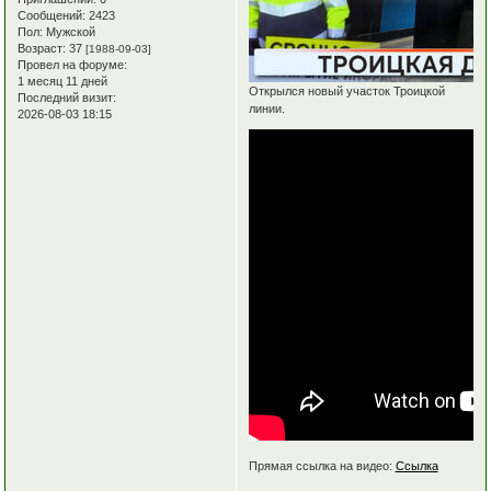
Сообщений:
2423
Пол:
Мужской
Возраст:
37
[1988-09-03]
Провел на форуме:
1 месяц 11 дней
Открылся новый участок Троицкой
Последний визит:
линии.
2026-08-03 18:15
Прямая ссылка на видео:
Ссылка