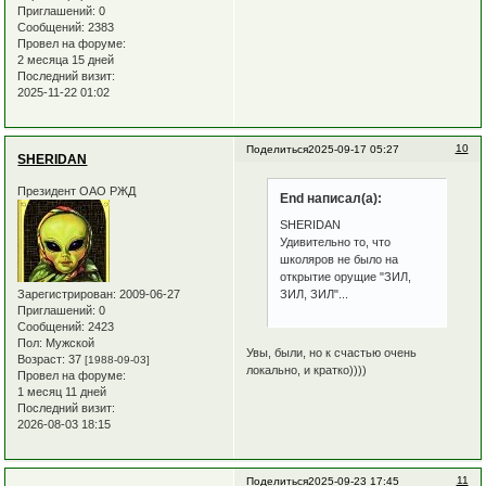
Приглашений:
0
Сообщений:
2383
Провел на форуме:
2 месяца 15 дней
Последний визит:
2025-11-22 01:02
10
Поделиться
2025-09-17 05:27
SHERIDAN
Президент ОАО РЖД
End написал(а):
SHERIDAN
Удивительно то, что
школяров не было на
открытие орущие "ЗИЛ,
ЗИЛ, ЗИЛ"...
Зарегистрирован
: 2009-06-27
Приглашений:
0
Сообщений:
2423
Пол:
Мужской
Увы, были, но к счастью очень
Возраст:
37
[1988-09-03]
локально, и кратко))))
Провел на форуме:
1 месяц 11 дней
Последний визит:
2026-08-03 18:15
11
Поделиться
2025-09-23 17:45