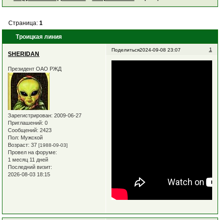
Страница:
1
Троицкая линия
1
Поделиться
2024-09-08 23:07
SHERIDAN
Президент ОАО РЖД
Зарегистрирован
: 2009-06-27
Приглашений:
0
Сообщений:
2423
Пол:
Мужской
Возраст:
37
[1988-09-03]
Провел на форуме:
1 месяц 11 дней
Последний визит:
2026-08-03 18:15