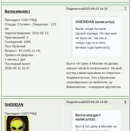
7
Поделиться
2025-09-15 14:33
Велосипедист
Президент ОАО РЖД
SHERIDAN написал(а):
Откуда:
Ступино - Ожерелье - 123
км
Были, когда пускали.
Зарегистрирован
: 2011-02-13
Целый зоопарк. Но при мне
Приглашений:
0
не было их, так как я
Сообщений:
1685
только где-то в пять
Пол:
Мужской
вечера туда приехал)))
Возраст:
40
[1985-12-19]
Провел на форуме:
1 месяц 2 дня
Был в тот день в Москве по делам,
Последний визит:
заехал часов в полвосьмого. На мой
2026-04-11 15:47
взгляд самая красивая из открытых -
Академическая. Зил и Крымская
своеобразные на любителя, ну
Вавиловская - очередная двусветка.
8
Поделиться
2025-09-16 14:06
SHERIDAN
Президент ОАО РЖД
Велосипедист
написал(а):
Был в тот день в Москве по
делам, заехал часов в