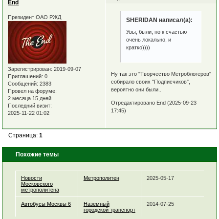
End
Президент ОАО РЖД
SHERIDAN написал(а):
Увы, были, но к счастью
очень локально, и
кратко))))
Зарегистрирован
: 2019-09-07
Ну так это "Творчество Метроблогеров"
Приглашений:
0
собирало своих "Подписчиков",
Сообщений:
2383
вероятно они были..
Провел на форуме:
2 месяца 15 дней
Отредактировано End (2025-09-23
Последний визит:
17:45)
2025-11-22 01:02
Страница:
1
Похожие темы
Новости
Метрополитен
2025-05-17
Московского
метрополитена
Автобусы Москвы 6
Наземный
2014-07-25
городской транспорт