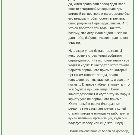
да, имел право ваш сосед дядя Вася
снести к чертовой матери ваш дом,
который вы построили на его земле без
его ведома, чтобы поселить там всю
свою родню из Перепердюлинска. И то,
что он простоял три года - так это
потому, что дядя Вася сидел, и это не
дает тебе, бабуся, никаких прав на его
участок.
Ну а люди у нас бывают разные. И
некоторые в стремлении добиться
справедливости (в их понимании) - все
ходят и ходят. И находят в итоге такого
"юриста первичного приема", который
тут же им говорит, что да, право
нарушено, вот мы щас как ... и еще ... и
после ... Главное - убедить клиента, что
усе будит в лучшем виде. Потом
клиент дозревает и идет в эту контору к
юристу уже не первичного приема.
Юрист оный в своих благодатных
речах тут же засыпает клиента кучей
статей, которые никогда не работали, и
кучей названий организаций, куда они
подадут жалобу или еще что-нибудь.
Потом клиент вносит бабла за договор,