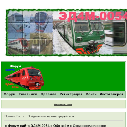
Форум
Участники
Правила
Регистрация
Войти
Фотогалерея
Активные темы
Привет, Гость!
Войдите
или
зарегистрируйтесь
.
»
Форум сайта ЭД4М-0054
»
Обо всём
»
Околоюридическое