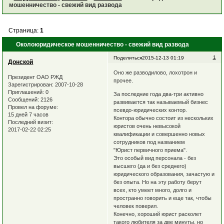
мошенничество - свежий вид развода
Страница:
1
Околоюридическое мошенничество - свежий вид развода
1
Поделиться
2015-12-13 01:19
Донской
Оно же разводилово, лохотрон и
Президент ОАО РЖД
прочее.
Зарегистрирован
: 2007-10-28
Приглашений:
0
За последние года два-три активно
Сообщений:
2126
развивается так называемый бизнес
Провел на форуме:
псевдо-юридических контор.
15 дней 7 часов
Контора обычно состоит из нескольких
Последний визит:
юристов очень невысокой
2017-02-22 02:25
квалификации и совершенно новых
сотрудников под названием
"Юрист первичного приема".
Это особый вид персонала - без
высшего (да и без среднего)
юридического образования, зачастую и
без опыта. Но на эту работу берут
всех, кто умеет много, долго и
пространно говорить и еще так, чтобы
человек поверил.
Конечно, хороший юрист расколет
такого любителя за две минуты, но