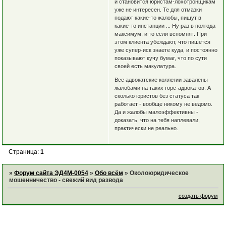
и становится юристам-лохотронщикам
уже не интересен. Те для отмазки
подают какие-то жалобы, пишут в
какие-то инстанции ... Ну раз в полгода
максимум, и то если вспомнят. При
этом клиента убеждают, что пишется
уже супер-иск знаете куда, и постоянно
показывают кучу бумаг, что по сути
своей есть макулатура.
Все адвокатские коллегии завалены
жалобами на таких горе-адвокатов. А
сколько юристов без статуса так
работает - вообще никому не ведомо.
Да и жалобы малоэффективны -
доказать, что на тебя наплевали,
практически не реально.
Страница:
1
»
Форум сайта ЭД4М-0054
»
Обо всём
»
Околоюридическое
мошенничество - свежий вид развода
создать форум