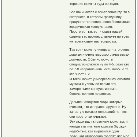
хорошие юристы туда не ходят.
Все начинается с объявления где-то в
интернете, в котором гражданину
предлагается совершенно бесплатная
юридическая консультация.
Просто вот так вот - юрист нашей
фирмы вас проконсультирует по всем
интересующим вас вопросам.
Так вот - юрист-универсал - это очень
дорогая и очень высокооплачиваемая
должность. Обычно юристы
специализируются ну по 4-5, реже кто
по 7-8 направлениям, есть вообще те,
кто знает 1-2.
И такой юрист-универсал незнакомого
мужика с улицы со всеми его
заморочками консультировать
бесплатно явно не рвется.
Дальше находятся люди, которые
считают, что их право нарушено. Ну
зачастую никаких оснований нет, вот
они просто так считают.
Эти люди идут к платным юристам, и
иногда эти платные юристы (буржуи
недобитые, как выразился один
дедушка) откровенно говорят, что мол