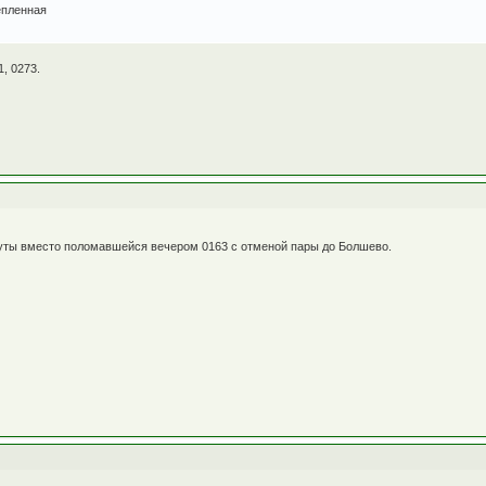
епленная
1, 0273.
уты вместо поломавшейся вечером 0163 с отменой пары до Болшево.