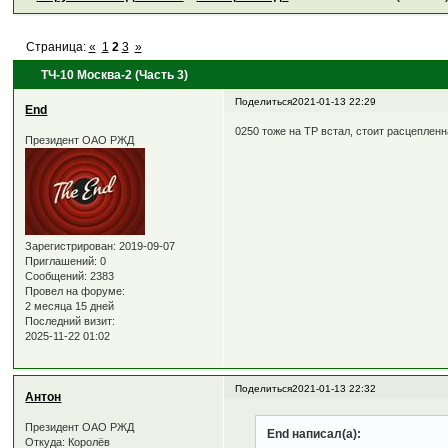
Страница:
«
1
2
3
»
ТЧ-10 Москва-2 (Часть 3)
Поделиться
2021-01-13 22:29
End
0250 тоже на ТР встал, стоит расцеплен
Президент ОАО РЖД
Зарегистрирован
: 2019-09-07
Приглашений:
0
Сообщений:
2383
Провел на форуме:
2 месяца 15 дней
Последний визит:
2025-11-22 01:02
Поделиться
2021-01-13 22:32
Антон
Президент ОАО РЖД
End написал(а):
Откуда:
Королёв