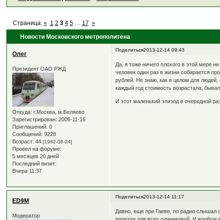
Страница:
«
1
2
3
4
5
…
17
»
Новости Московского метрополитена
Поделиться
2013-12-14 09:43
Олег
Да, я тоже ничего плохого в этой мере н
Президент ОАО РЖД
человек один раз в жизни собирается прое
рублей. Не знаю, как в целом для людей,
каждый год стоимость возрастала, бывал
И этот маленький эпизод в очередной р
Откуда:
г.Москва, м.Беляево
Зарегистрирован
: 2006-11-16
Приглашений:
0
Сообщений:
9228
Возраст:
44
[1982-06-24]
Провел на форуме:
5 месяцев 20 дней
Последний визит:
Вчера 11:37
Поделиться
2013-12-14 11:17
ED9M
Давно, еще при Гаеве, по радио слышал 
Модератор
проезда для всех одинаковой. И вообще 