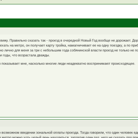
е вижу. Правильно сказать так - проезд в очередной Новый Год вообще не дорожает. Д
хать на метро, он получает карту тройка, намагничивает ее на одну поездку, а по приб
 но лично для меня за три с небольшим года собянинской власти проезд не только не 
и годы, что возрастала дважды.
аз показывает мне, насколько многие люди неадекватно воспринимают происходящее.
о возможном введении зональной оплаты проезда. Тогда говорили, что один человек ед
в метро можно хоть целый день находиться, заплатив один раз, чего не сказать про пр