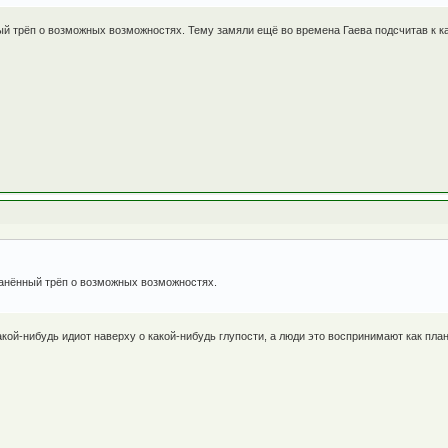
ный трёп о возможных возможностях. Тему замяли ещё во времена Гаева подсчитав к 
ранённый трёп о возможных возможностях.
какой-нибудь идиот наверху о какой-нибудь глупости, а люди это воспринимают как план