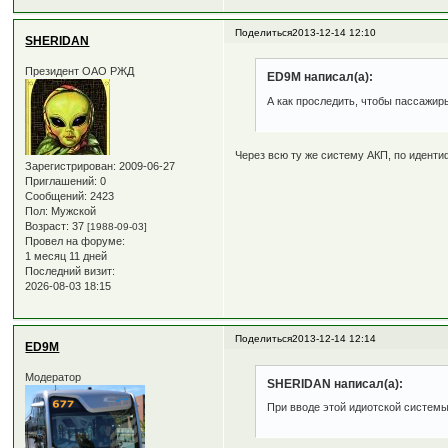
Поделиться
2013-12-14 12:10
SHERIDAN
Президент ОАО РЖД
ED9M написал(а):
А как проследить, чтобы пассажиры
Через всю ту же систему АКП, по идент
Зарегистрирован
: 2009-06-27
Приглашений:
0
Сообщений:
2423
Пол:
Мужской
Возраст:
37
[1988-09-03]
Провел на форуме:
1 месяц 11 дней
Последний визит:
2026-08-03 18:15
Поделиться
2013-12-14 12:14
ED9M
Модератор
SHERIDAN написал(а):
При вводе этой идиотской системы