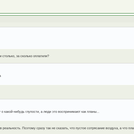
и столько, за сколько оплатили?
а
 о какой-нибудь глупости, а люди это воспринимают как планы...
 в реальность. Поэтому сразу так не сказать, что пустое сотрясание воздуха, а что пл