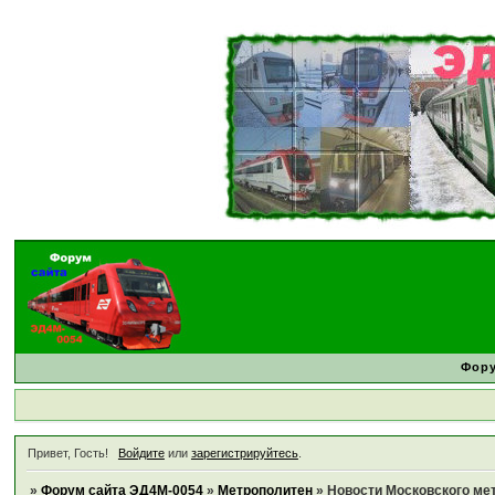
Фор
Привет, Гость!
Войдите
или
зарегистрируйтесь
.
»
Форум сайта ЭД4М-0054
»
Метрополитен
»
Новости Московского ме