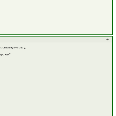
64
и зональную оплату.
тро как?