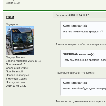
Вчера 11:37
Поделиться
2013-12-14 12:07
ED9M
Модератор
Олег написал(а):
А в чем технические трудности?
А как проследить, чтобы пассажиры ехал
SHERIDAN написал(а):
Откуда:
Москва
Тему замяли ещё во времена Гаев
Зарегистрирован
: 2006-11-16
Приглашений:
0
Сообщений:
24060
Пол:
Мужской
Правильно сделали, что замяли.
Провел на форуме:
8 месяцев 1 день
Последний визит:
Олег написал(а):
2019-10-08 03:29
ляпнет какой-нибудь идиот наверху
Так часть того, что ляпают, воплощается