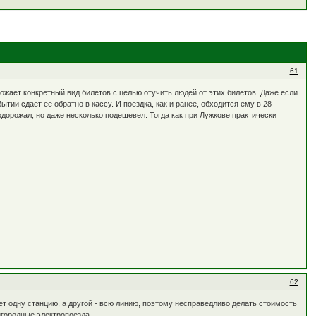
61
орожает конкретный вид билетов с целью отучить людей от этих билетов. Даже если
ытии сдает ее обратно в кассу. И поездка, как и ранее, обходится ему в 28
подорожал, но даже несколько подешевел. Тогда как при Лужкове практически
62
ет одну станцию, а другой - всю линию, поэтому несправедливо делать стоимость
игородные электропоезда.