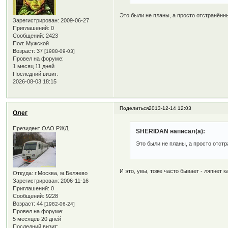
Это были не планы, а просто отстранён
Зарегистрирован
: 2009-06-27
Приглашений:
0
Сообщений:
2423
Пол:
Мужской
Возраст:
37
[1988-09-03]
Провел на форуме:
1 месяц 11 дней
Последний визит:
2026-08-03 18:15
Поделиться
2013-12-14 12:03
Олег
Президент ОАО РЖД
SHERIDAN написал(а):
Это были не планы, а просто отст
И это, увы, тоже часто бывает - ляпнет 
Откуда:
г.Москва, м.Беляево
Зарегистрирован
: 2006-11-16
Приглашений:
0
Сообщений:
9228
Возраст:
44
[1982-06-24]
Провел на форуме:
5 месяцев 20 дней
Последний визит: