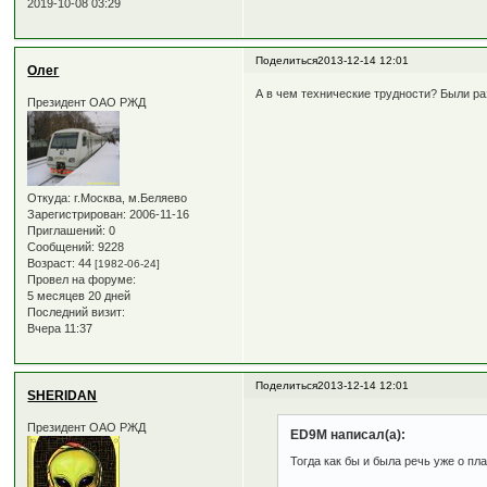
2019-10-08 03:29
Поделиться
2013-12-14 12:01
Олег
А в чем технические трудности? Были раз
Президент ОАО РЖД
Откуда:
г.Москва, м.Беляево
Зарегистрирован
: 2006-11-16
Приглашений:
0
Сообщений:
9228
Возраст:
44
[1982-06-24]
Провел на форуме:
5 месяцев 20 дней
Последний визит:
Вчера 11:37
Поделиться
2013-12-14 12:01
SHERIDAN
Президент ОАО РЖД
ED9M написал(а):
Тогда как бы и была речь уже о пл