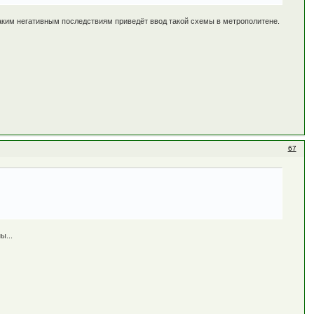
каким негативным последствиям приведёт ввод такой схемы в метрополитене.
67
ы...