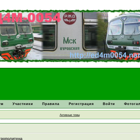
ум
Участники
Правила
Регистрация
Войти
Фотога
Активные темы
трополитена