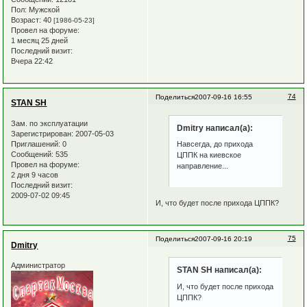
Пол:
Мужской
Возраст:
40
[1986-05-23]
Провел на форуме:
1 месяц 25 дней
Последний визит:
Вчера 22:42
74
Поделиться
2007-09-16 16:55
STAN SH
Зам. по эксплуатации
Dmitry написал(а):
Зарегистрирован
: 2007-05-03
Приглашений:
0
Навсегда, до прихода
Сообщений:
535
ЦППК на киевское
Провел на форуме:
направление...
2 дня 9 часов
Последний визит:
2009-07-02 09:45
И, что будет после прихода ЦППК?
75
Поделиться
2007-09-16 20:19
Dmitry
Администратор
STAN SH написал(а):
И, что будет после прихода
ЦППК?