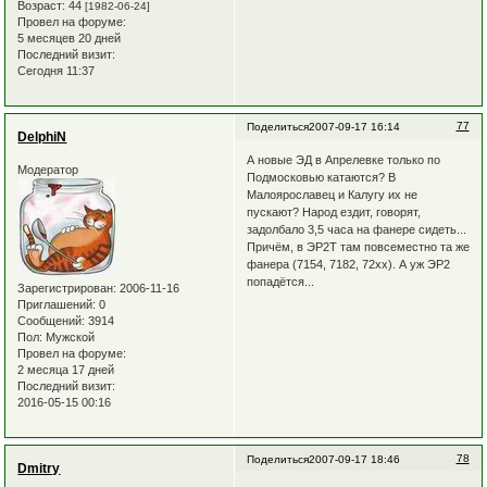
Возраст:
44
[1982-06-24]
Провел на форуме:
5 месяцев 20 дней
Последний визит:
Сегодня 11:37
77
Поделиться
2007-09-17 16:14
DelphiN
А новые ЭД в Апрелевке только по
Модератор
Подмосковью катаются? В
Малоярославец и Калугу их не
пускают? Народ ездит, говорят,
задолбало 3,5 часа на фанере сидеть...
Причём, в ЭР2Т там повсеместно та же
фанера (7154, 7182, 72хх). А уж ЭР2
попадётся...
Зарегистрирован
: 2006-11-16
Приглашений:
0
Сообщений:
3914
Пол:
Мужской
Провел на форуме:
2 месяца 17 дней
Последний визит:
2016-05-15 00:16
78
Поделиться
2007-09-17 18:46
Dmitry