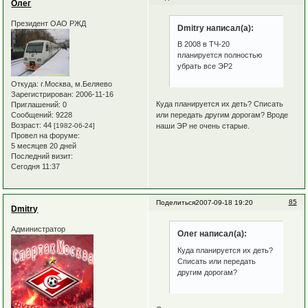
Олег
Президент ОАО РЖД
Dmitry написал(а):
В 2008 в ТЧ-20
планируется полностью
убрать все ЭР2
Откуда:
г.Москва, м.Беляево
Зарегистрирован
: 2006-11-16
Куда планируется их деть? Списать
Приглашений:
0
или передать другим дорогам? Вроде
Сообщений:
9228
Возраст:
44
наши ЭР не очень старые.
[1982-06-24]
Провел на форуме:
5 месяцев 20 дней
Последний визит:
Сегодня 11:37
85
Поделиться
2007-09-18 19:20
Dmitry
Администратор
Олег написал(а):
Куда планируется их деть?
Списать или передать
другим дорогам?