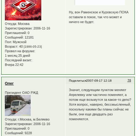
Ну, вон Раменское и Куровскую ПОКА
оставили в покое, так что может и
ничего не будет.
Откуда:
Москва
Зарегистрирован
: 2006-11-16
Приглашений:
0
Сообщений:
12181
Пол:
Мужской
Возраст:
40
[1986-05-23]
Провел на форуме:
1 месяц 25 дней
Последний визит:
Вчера 22:42
76
Поделиться
2007-09-17 12:18
Олег
Значит, следующим пунктом меняют
Президент ОАО РЖД
Апрелевку или частично поменяют, а
потом еще возьмутся за какое-то депо?
Хотя вопрос, наверно, бессмысленный,
поскольку какими бы планы сейчас не
были, они еще двадцать раз
поменяются.
Откуда:
г.Москва, м.Беляево
Зарегистрирован
: 2006-11-16
Приглашений:
0
Сообщений:
9228