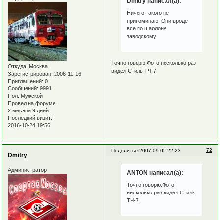
Dmitry написал(а):
Ничего такого не
припоминаю. Они вроде
все по шаблону
заводскому.
Точно говорю.Фото несколько раз
Откуда:
Москва
видел.Стиль ТЧ-7.
Зарегистрирован
: 2006-11-16
Приглашений:
0
Сообщений:
9991
Пол:
Мужской
Провел на форуме:
2 месяца 9 дней
Последний визит:
2016-10-24 19:56
72
Поделиться
2007-09-05 22:23
Dmitry
Администратор
ANTON написал(а):
Точно говорю.Фото
несколько раз видел.Стиль
ТЧ-7.