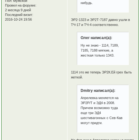
Пол:
Мужской
нибудь.
Провел на форуме:
2 месяца 9 дней
Последний визит:
2016-10-24 19:56
ЭР2-1323 и ЭР2Т-7187 давно ушли в
ТЧ-17 и ТЧ-4 соответственно.
Олег написал(а):
Ну не знаю - 1114, 7189,
7185, 7188 мягкие, а
жесткая только 1343.
1114 это же теперь ЭР2К.Ей грех быть
жеткой.
Dmitry написал(а):
Апрелевка меняется на
ЭР2Р/Т и ЭД4 в 2008.
Причем возможно туда
еще три ЭД4
шестивагонных с Сев-Кав
могут придти.
На фиг они в Апрелевке нужны в таком