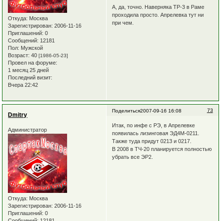
А, да, точно. Наверняка ТР-3 в Раме
проходила просто. Апрелевка тут ни
Откуда:
Москва
при чем.
Зарегистрирован
: 2006-11-16
Приглашений:
0
Сообщений:
12181
Пол:
Мужской
Возраст:
40
[1986-05-23]
Провел на форуме:
1 месяц 25 дней
Последний визит:
Вчера 22:42
73
Поделиться
2007-09-16 16:08
Dmitry
Итак, по инфе с РЭ, в Апрелевке
Администратор
появилась лизинговая ЭД4М-0211.
Также туда придут 0213 и 0217.
В 2008 в ТЧ-20 планируется полностью
убрать все ЭР2.
Откуда:
Москва
Зарегистрирован
: 2006-11-16
Приглашений:
0
Сообщений:
12181