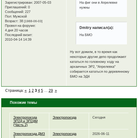
Зарегистрирован
: 2007-05-03
На фиг они в Апрелевке
Приглашений:
0
нужны
Сообщений:
227
Пол:
Мужской
Возраст:
38
[1988-06-03]
Провел на форуме:
Dmitry написал(а):
4 дня 20 часов
Последний визит:
На БМО
2010-04-14 14:39
Ну вот дожили, в то время как
некоторые другие депо продолжают
кататься по головному ходу на
архаичных ЭР2, "Апрелевка"
собирается кататься по деревянному
БМО на ЭД4
Страница:
«
1
2
3
4
5
…
29
»
Похожие темы
Электропоезда
Электропоезда
Сегодня
ЭП2Д и ЭП2ДМ
(Часть 2)
Электропоезда ДМЗ
Электропоезда
2026-06-11
2