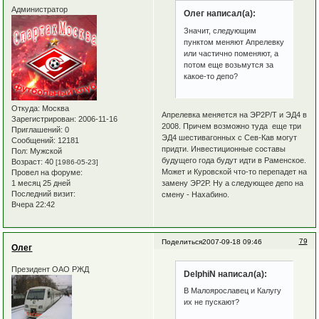
Администратор
Олег написал(а):
Значит, следующим
пунктом меняют Апрелевку
или частично поменяют, а
потом еще возьмутся за
какое-то депо?
Откуда:
Москва
Апрелевка меняется на ЭР2Р/Т и ЭД4 в
Зарегистрирован
: 2006-11-16
2008. Причем возможно туда еще три
Приглашений:
0
ЭД4 шестивагонных с Сев-Кав могут
Сообщений:
12181
придти. Инвестиционные составы
Пол:
Мужской
будущего года будут идти в Раменское.
Возраст:
40
[1986-05-23]
Может и Куровской что-то перепадет на
Провел на форуме:
1 месяц 25 дней
замену ЭР2Р. Ну а следующее депо на
Последний визит:
смену - Нахабино.
Вчера 22:42
79
Поделиться
2007-09-18 09:46
Олег
Президент ОАО РЖД
DelphiN написал(а):
В Малоярославец и Калугу
их не пускают?