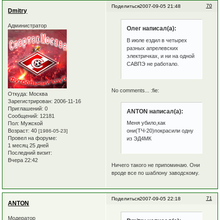
70
Поделиться
2007-09-05 21:48
Dmitry
Администратор
Олег написал(а):
В июле ездил в четырех
разных апрелевских
электричках, и ни на одной
САВПЭ не работало.
No comments... :fie:
Откуда:
Москва
Зарегистрирован
: 2006-11-16
Приглашений:
0
ANTON написал(а):
Сообщений:
12181
Меня убило,как
Пол:
Мужской
Возраст:
40
они(ТЧ-20)покрасили одну
[1986-05-23]
Провел на форуме:
из ЭД4МК
1 месяц 25 дней
Последний визит:
Вчера 22:42
Ничего такого не припоминаю. Они
вроде все по шаблону заводскому.
71
Поделиться
2007-09-05 22:18
ANTON
Модератор