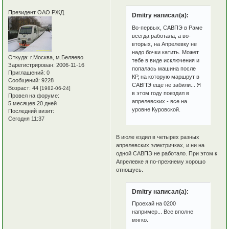
Президент ОАО РЖД
Dmitry написал(а):
Во-первых, САВПЭ в Раме
всегда работала, а во-
вторых, на Апрелевку не
надо бочки катить. Может
Откуда:
г.Москва, м.Беляево
тебе в виде исключения и
Зарегистрирован
: 2006-11-16
попалась машина после
Приглашений:
0
КР, на которую маршрут в
Сообщений:
9228
САВПЭ еще не забили... Я
Возраст:
44
[1982-06-24]
в этом году поездил в
Провел на форуме:
апрелевских - все на
5 месяцев 20 дней
уровне Куровской.
Последний визит:
Сегодня 11:37
В июле ездил в четырех разных
апрелевских электричках, и ни на
одной САВПЭ не работало. При этом к
Апрелевке я по-прежнему хорошо
отношусь.
Dmitry написал(а):
Проехай на 0200
например... Все вполне
мягко.