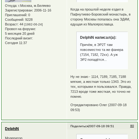
Откуда:
г.Москва, м.Беляево
Когда на прошлой неделе ездил в
Зарегистрирован
: 2006-11-16
Пафнутиево-Боровский монастырь, в
Приглашений:
0
сторону Москвы попалась она ЭД4М,
Сообщений:
9228
Возраст:
44
едущая из Малоярославца.
[1982-06-24]
Провел на форуме:
5 месяцев 20 дней
DelphiN написал(а):
Последний визит:
Сегодня 11:37
Причём, в ЭР2Т там
повсеместно та же фанера
(7154, 7182, 72хх). А уж
ЭР2 попадётся...
Ну не знаю - 1114, 7189, 7185, 7188
мягкие, а жесткая только 1343. Это из
тех, которыми я пользовался. Правда,
7213 вроде тоже жесткая, но точно не
помню.
Отредактировано Олег (2007-09-18
09:53)
80
Поделиться
2007-09-18 09:51
DelphiN
Модератор