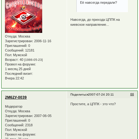
Её навсегда передали?
Навсегда, до прихода ЦППК на
киевское направление...
Откуда:
Москва
Зарегистрирован
: 2006-11-16
Приглашений:
0
Сообщений:
12181
Пол:
Мужской
Возраст:
40
[1986-05-23]
Провел на форуме:
1 месяц 25 дней
Последний визит:
Вчера 22:42
66
Поделиться
2007-07-24 20:11
2М62У-0039
Простите, а ЦППК - это что?
Модератор
Откуда:
Москва
Зарегистрирован
: 2007-06-05
Приглашений:
0
Сообщений:
2318
Пол:
Мужской
Провел на форуме: