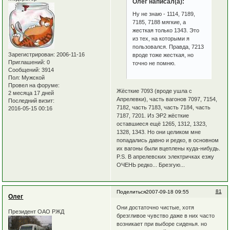
Олег написал(а):
Ну не знаю - 1114, 7189,
7185, 7188 мягкие, а
жесткая только 1343. Это
из тех, на которыми я
пользовался. Правда, 7213
Зарегистрирован
: 2006-11-16
вроде тоже жесткая, но
Приглашений:
0
точно не помню.
Сообщений:
3914
Пол:
Мужской
Провел на форуме:
Жёсткие 7093 (вроде ушла с
2 месяца 17 дней
Апрелевки), часть вагонов 7097, 7154,
Последний визит:
7182, часть 7183, часть 7184, часть
2016-05-15 00:16
7187, 7201. Из ЭР2 жёсткие
оставшиеся ещё 1265, 1312, 1323,
1328, 1343. Но они целиком мне
попадались давно и редко, в основном
их вагоны были вцеплены куда-нибудь.
P.S. В апрелевских электричках езжу
ОЧЕНЬ редко... Брезгую...
81
Поделиться
2007-09-18 09:55
Олег
Они достаточно чистые, хотя
Президент ОАО РЖД
брезгливое чувство даже в них часто
возникает при выборе сиденья. но