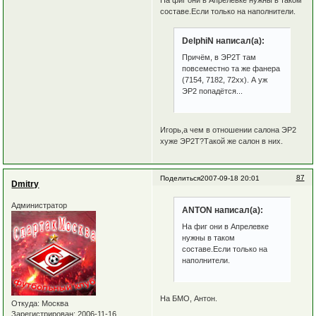
составе.Если только на наполнители.
DelphiN написал(а):
Причём, в ЭР2Т там
повсеместно та же фанера
(7154, 7182, 72хх). А уж
ЭР2 попадётся...
Игорь,а чем в отношении салона ЭР2
хуже ЭР2Т?Такой же салон в них.
87
Поделиться
2007-09-18 20:01
Dmitry
Администратор
ANTON написал(а):
На фиг они в Апрелевке
нужны в таком
составе.Если только на
наполнители.
На БМО, Антон.
Откуда:
Москва
Зарегистрирован
: 2006-11-16