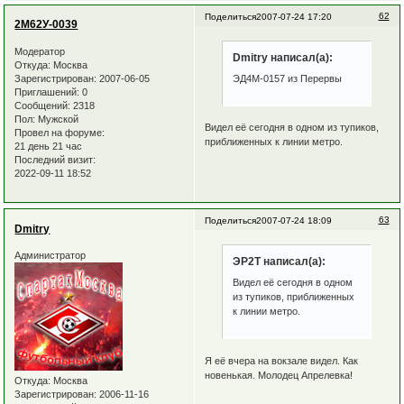
62
Поделиться
2007-07-24 17:20
2М62У-0039
Модератор
Dmitry написал(а):
Откуда:
Москва
Зарегистрирован
: 2007-06-05
ЭД4М-0157 из Перервы
Приглашений:
0
Сообщений:
2318
Пол:
Мужской
Видел её сегодня в одном из тупиков,
Провел на форуме:
приближенных к линии метро.
21 день 21 час
Последний визит:
2022-09-11 18:52
63
Поделиться
2007-07-24 18:09
Dmitry
Администратор
ЭР2Т написал(а):
Видел её сегодня в одном
из тупиков, приближенных
к линии метро.
Я её вчера на вокзале видел. Как
новенькая. Молодец Апрелевка!
Откуда:
Москва
Зарегистрирован
: 2006-11-16