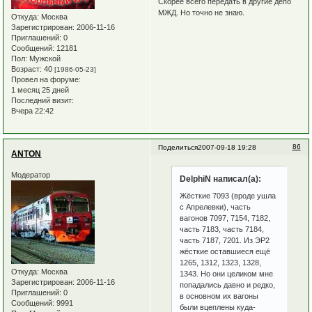
Скорее всего передать в другие депо
МЖД. Но точно не знаю.
Откуда:
Москва
Зарегистрирован
: 2006-11-16
Приглашений:
0
Сообщений:
12181
Пол:
Мужской
Возраст:
40
[1986-05-23]
Провел на форуме:
1 месяц 25 дней
Последний визит:
Вчера 22:42
86
Поделиться
2007-09-18 19:28
ANTON
Модератор
DelphiN написал(а):
Жёсткие 7093 (вроде ушла
с Апрелевки), часть
вагонов 7097, 7154, 7182,
часть 7183, часть 7184,
часть 7187, 7201. Из ЭР2
жёсткие оставшиеся ещё
1265, 1312, 1323, 1328,
Откуда:
Москва
1343. Но они целиком мне
Зарегистрирован
: 2006-11-16
попадались давно и редко,
Приглашений:
0
в основном их вагоны
Сообщений:
9991
были вцеплены куда-