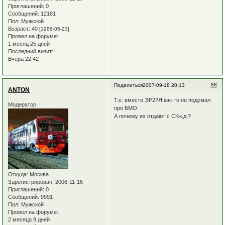
Приглашений:
0
Сообщений:
12181
Пол:
Мужской
Возраст:
40
[1986-05-23]
Провел на форуме:
1 месяц 25 дней
Последний визит:
Вчера 22:42
88
Поделиться
2007-09-18 20:13
ANTON
Т.е. вместо ЭР2?Я как-то не подумал
Модератор
про БМО.
А почему их отдают с СКж.д.?
Откуда:
Москва
Зарегистрирован
: 2006-11-16
Приглашений:
0
Сообщений:
9991
Пол:
Мужской
Провел на форуме:
2 месяца 9 дней