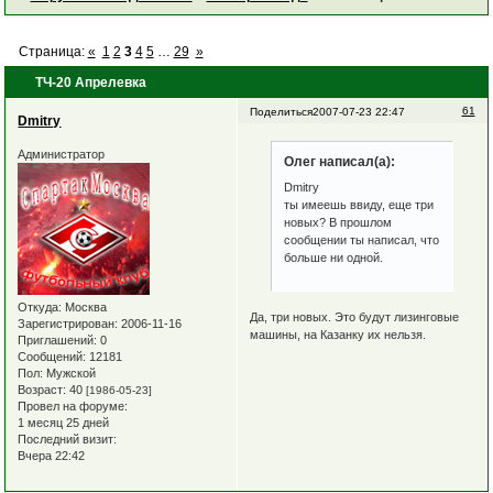
Страница:
«
1
2
3
4
5
…
29
»
ТЧ-20 Апрелевка
61
Поделиться
2007-07-23 22:47
Dmitry
Администратор
Олег написал(а):
Dmitry
ты имеешь ввиду, еще три
новых? В прошлом
сообщении ты написал, что
больше ни одной.
Откуда:
Москва
Да, три новых. Это будут лизинговые
Зарегистрирован
: 2006-11-16
машины, на Казанку их нельзя.
Приглашений:
0
Сообщений:
12181
Пол:
Мужской
Возраст:
40
[1986-05-23]
Провел на форуме:
1 месяц 25 дней
Последний визит:
Вчера 22:42