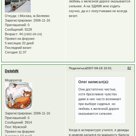
любовь к железной дороге оказывается
сильнее. А на ЭД4МК мне ездить
скучно, да и с попутчиками не всегда
везет.
Откуда:
г.Москва, м.Беляево
Зарегистрирован
: 2006-11-16
Приглашений:
0
Сообщений:
9228
Возраст:
44
[1982-06-24]
Провел на форуме:
5 месяцев 20 дней
Последний визит:
Сегодня 11:37
82
Поделиться
2007-09-18 10:01
DelphiN
Модератор
Олег написал(а):
Они достаточно чистые,
хотя брезгливое чувство
даже в них часто возникает
при выборе сиденья. но
любовь к железной дороге
Зарегистрирован
: 2006-11-16
оказывается сильнее.
Приглашений:
0
Сообщений:
3914
Пол:
Мужской
Когда в аспирантуре учился, я дважды
Провел на форуме:
в неделю катался по маршруту Калуга-
2 месяца 17 дней