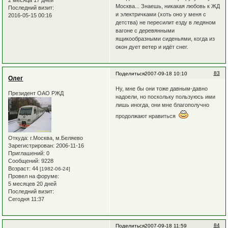
Москва... Знаешь, никакая любовь к ЖД
Последний визит:
и электричками (хоть оно у меня с
2016-05-15 00:16
детства) не пересилит езду в ледяном
вагоне с деревянными
ящикообразными сиденьями, когда из
окон дует ветер и идёт снег.
83
Поделиться
2007-09-18 10:10
Олег
Ну, мне бы они тоже давным-давно
Президент ОАО РЖД
надоели, но поскольку пользуюсь ими
лишь иногда, они мне благополучно
продолжают нравиться
Откуда:
г.Москва, м.Беляево
Зарегистрирован
: 2006-11-16
Приглашений:
0
Сообщений:
9228
Возраст:
44
[1982-06-24]
Провел на форуме:
5 месяцев 20 дней
Последний визит:
Сегодня 11:37
84
Поделиться
2007-09-18 11:59