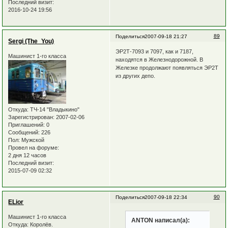
Последний визит:
2016-10-24 19:56
89
Поделиться
2007-09-18 21:27
Sergi (The_You)
ЭР2Т-7093 и 7097, как и 7187,
Машинист 1-го класса
находятся в Железнодорожной. В
Железке продолжают появляться ЭР2Т
из других депо.
Откуда:
ТЧ-14 "Владыкино"
Зарегистрирован
: 2007-02-06
Приглашений:
0
Сообщений:
226
Пол:
Мужской
Провел на форуме:
2 дня 12 часов
Последний визит:
2015-07-09 02:32
90
Поделиться
2007-09-18 22:34
ELior
Машинист 1-го класса
ANTON написал(а):
Откуда:
Королёв.