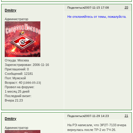
20
Поделиться
2007-11-15 17:08
Dmitry
Не отклоняйтесь от темы, пожалуйста.
Администратор
Откуда:
Москва
Зарегистрирован
: 2006-11-16
Приглашений:
0
Сообщений:
12181
Пол:
Мужской
Возраст:
40
[1986-05-23]
Провел на форуме:
1 месяц 25 дней
Последний визит:
Вчера 21:23
21
Поделиться
2007-11-29 14:23
Dmitry
На РЭ написали, что ЭР2Т-7133 вчера
Администратор
вернулась после ТР-2 из ТЧ-26.