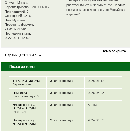
"Перерва" обслуживают на том же
Откуда:
Москва
расстоянии что и "Ильича", т.е. на этих
Зарегистрирован
: 2007-06-05
поездах можно доехати и до Можайска,
Приглашений:
0
и далее?
Сообщений:
2318
Пол:
Мужской
Провел на форуме:
21 день 21 час
Последний визит:
2022-09-11 18:52
Тема закрыта
Страница:
1
2
3
4
5
»
Похожие темы
ТЧ-50 Им. Ильича -
Электропоезда
2025-01-12
Аэроэкспресс
Приписка
Электропоезда
2026-08-03
электропоездов-2
Электропоезда
Электропоезда
Вчера
ЭП2Д и ЭП2ДМ
(Часть 2)
Электропоезда
Электропоезда
2024-06-09
ЭП2Д и ЭП2ДМ