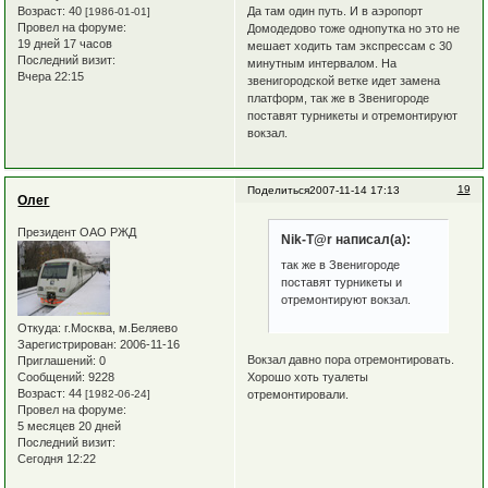
Возраст:
40
Да там один путь. И в аэропорт
[1986-01-01]
Провел на форуме:
Домодедово тоже однопутка но это не
19 дней 17 часов
мешает ходить там экспрессам с 30
Последний визит:
минутным интервалом. На
Вчера 22:15
звенигородской ветке идет замена
платформ, так же в Звенигороде
поставят турникеты и отремонтируют
вокзал.
19
Поделиться
2007-11-14 17:13
Олег
Президент ОАО РЖД
Nik-T@r написал(а):
так же в Звенигороде
поставят турникеты и
отремонтируют вокзал.
Откуда:
г.Москва, м.Беляево
Зарегистрирован
: 2006-11-16
Вокзал давно пора отремонтировать.
Приглашений:
0
Хорошо хоть туалеты
Сообщений:
9228
Возраст:
44
отремонтировали.
[1982-06-24]
Провел на форуме:
5 месяцев 20 дней
Последний визит:
Сегодня 12:22