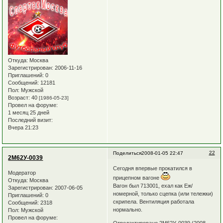
Откуда:
Москва
Зарегистрирован
: 2006-11-16
Приглашений:
0
Сообщений:
12181
Пол:
Мужской
Возраст:
40
[1986-05-23]
Провел на форуме:
1 месяц 25 дней
Последний визит:
Вчера 21:23
22
Поделиться
2008-01-05 22:47
2М62У-0039
Сегодня впервые прокатился в
Модератор
прицепном вагоне
Откуда:
Москва
Вагон был 713001, ехал как Еж/
Зарегистрирован
: 2007-06-05
номерной, только сцепка (или тележки)
Приглашений:
0
скрипела. Вентиляция работала
Сообщений:
2318
нормально.
Пол:
Мужской
Провел на форуме:
Отредактировано 2М62У-0039 (2008-