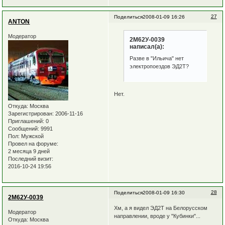
27
Поделиться
2008-01-09 16:26
ANTON
Модератор
2М62У-0039
написал(а):
Разве в "Ильича" нет
электропоездов ЭД2Т?
Нет.
Откуда:
Москва
Зарегистрирован
: 2006-11-16
Приглашений:
0
Сообщений:
9991
Пол:
Мужской
Провел на форуме:
2 месяца 9 дней
Последний визит:
2016-10-24 19:56
28
Поделиться
2008-01-09 16:30
2М62У-0039
Хм, а я видел ЭД2Т на Белорусском
Модератор
направлении, вроде у "Кубинки"...
Откуда:
Москва