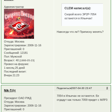
Администратор
CLEM написал(а):
Скорой всего ЭР2Р-7054
останется в Ильичах!
Навсегда что ли? Приписку менять?
Откуда:
Москва
Зарегистрирован
: 2006-11-16
Приглашений:
0
Сообщений:
12181
Пол:
Мужской
Возраст:
40
[1986-05-23]
Провел на форуме:
1 месяц 25 дней
Последний визит:
Вчера 21:23
8
Поделиться
2007-04-30 23:47
Nik-T@r
7054 в Ильичах не останется. Ее
Президент ОАО РЖД
отдадут как только 7059 придет с МЛРЗ
Откуда:
Москва
Зарегистрирован
: 2006-11-16
Приглашений:
0