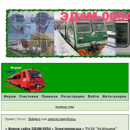
Форум
Участники
Правила
Регистрация
Войти
Фотогалерея
Активные темы
Привет, Гость!
Войдите
или
зарегистрируйтесь
.
»
Форум сайта ЭД4М-0054
»
Электропоезда
»
ТЧ-18 "Уч.Ильича"