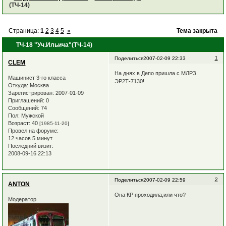
(ТЧ-14)
Страница:
1
2
3
4
5
»
Тема закрыта
ТЧ-18 "Уч.Ильича"(ТЧ-14)
1
Поделиться
2007-02-09 22:33
CLEM
На днях в Депо пришла с МЛРЗ
Машинист 3-го класса
ЭР2Т-7130!
Откуда:
Москва
Зарегистрирован
: 2007-01-09
Приглашений:
0
Сообщений:
74
Пол:
Мужской
Возраст:
40
[1985-11-20]
Провел на форуме:
12 часов 5 минут
Последний визит:
2008-09-16 22:13
2
Поделиться
2007-02-09 22:59
ANTON
Она КР проходила,или что?
Модератор