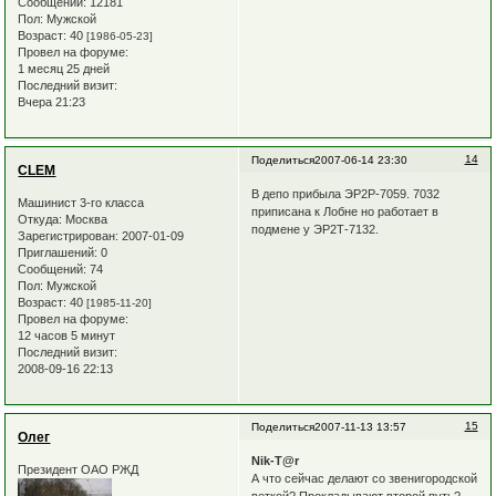
Сообщений:
12181
Пол:
Мужской
Возраст:
40
[1986-05-23]
Провел на форуме:
1 месяц 25 дней
Последний визит:
Вчера 21:23
14
Поделиться
2007-06-14 23:30
CLEM
В депо прибыла ЭР2Р-7059. 7032
Машинист 3-го класса
приписана к Лобне но работает в
Откуда:
Москва
подмене у ЭР2Т-7132.
Зарегистрирован
: 2007-01-09
Приглашений:
0
Сообщений:
74
Пол:
Мужской
Возраст:
40
[1985-11-20]
Провел на форуме:
12 часов 5 минут
Последний визит:
2008-09-16 22:13
15
Поделиться
2007-11-13 13:57
Олег
Nik-T@r
Президент ОАО РЖД
А что сейчас делают со звенигородской
веткой? Прокладывают второй путь?