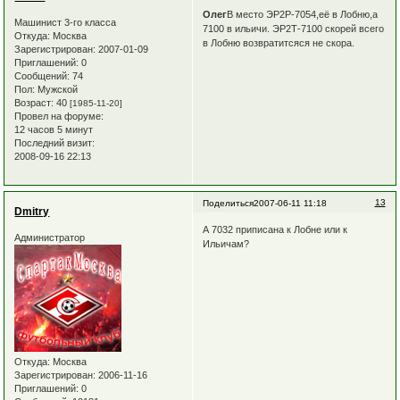
Олег
В место ЭР2Р-7054,её в Лобню,а
Машинист 3-го класса
7100 в ильичи. ЭР2Т-7100 скорей всего
Откуда:
Москва
в Лобню возвратитсяся не скора.
Зарегистрирован
: 2007-01-09
Приглашений:
0
Сообщений:
74
Пол:
Мужской
Возраст:
40
[1985-11-20]
Провел на форуме:
12 часов 5 минут
Последний визит:
2008-09-16 22:13
13
Поделиться
2007-06-11 11:18
Dmitry
А 7032 приписана к Лобне или к
Администратор
Ильичам?
Откуда:
Москва
Зарегистрирован
: 2006-11-16
Приглашений:
0