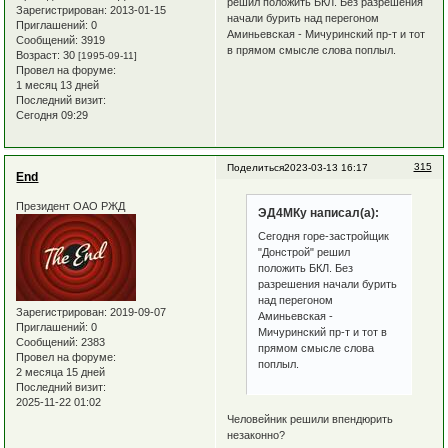
решил положить БКЛ. Без разрешения
Зарегистрирован
: 2013-01-15
начали бурить над перегоном
Приглашений:
0
Аминьевская - Мичуринский пр-т и тот
Сообщений:
3919
в прямом смысле слова поплыл.
Возраст:
30
[1995-09-11]
Провел на форуме:
1 месяц 13 дней
Последний визит:
Сегодня 09:29
315
Поделиться
2023-03-13 16:17
End
Президент ОАО РЖД
ЭД4МКу написал(а):
Сегодня горе-застройщик
"Донстрой" решил
положить БКЛ. Без
разрешения начали бурить
над перегоном
Зарегистрирован
: 2019-09-07
Аминьевская -
Приглашений:
0
Мичуринский пр-т и тот в
Сообщений:
2383
прямом смысле слова
Провел на форуме:
поплыл.
2 месяца 15 дней
Последний визит:
2025-11-22 01:02
Человейник решили впендюрить
незаконно?