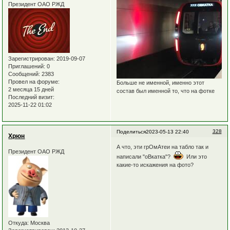
Президент ОАО РЖД
Зарегистрирован
: 2019-09-07
Приглашений:
0
Сообщений:
2383
Провел на форуме:
Больше не именной, именно этот
2 месяца 15 дней
состав был именной то, что на фотке
Последний визит:
2025-11-22 01:02
328
Поделиться
2023-05-13 22:40
Хрюн
А что, эти грОмАтеи на табло так и
Президент ОАО РЖД
написали "оВкатка"?
Или это
какие-то искажения на фото?
Откуда:
Москва