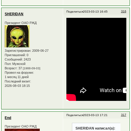
316
Поделиться
2023-03-13 16:45
SHERIDAN
Президент ОАО РЖД
Зарегистрирован
: 2009-06-27
Приглашений:
0
Сообщений:
2423
Пол:
Мужской
Возраст:
37
[1988-09-03]
Провел на форуме:
1 месяц 11 дней
Последний визит:
2026-08-03 18:15
317
Поделиться
2023-03-13 17:21
End
Президент ОАО РЖД
SHERIDAN написал(а):