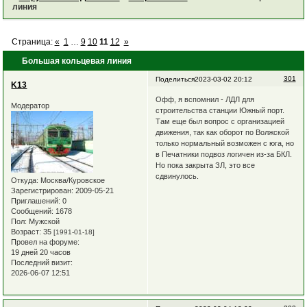
линия
Страница:
«
1
…
9
10
11
12
»
Большая кольцевая линия
301
Поделиться
2023-03-02 20:12
K13
Офф, я вспомнил - ЛДЛ для
Модератор
строительства станции Южный порт.
Там еще был вопрос с организацией
движения, так как оборот по Волжской
только нормальный возможен с юга, но
в Печатники подвоз логичен из-за БКЛ.
Но пока закрыта ЗЛ, это все
сдвинулось.
Откуда:
Москва/Куровское
Зарегистрирован
: 2009-05-21
Приглашений:
0
Сообщений:
1678
Пол:
Мужской
Возраст:
35
[1991-01-18]
Провел на форуме:
19 дней 20 часов
Последний визит:
2026-06-07 12:51