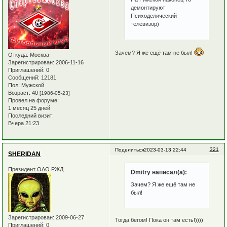
демонтируют
Психоделический
телевизор)
Зачем? Я же ещё там не был!
Откуда:
Москва
Зарегистрирован
: 2006-11-16
Приглашений:
0
Сообщений:
12181
Пол:
Мужской
Возраст:
40
[1986-05-23]
Провел на форуме:
1 месяц 25 дней
Последний визит:
Вчера 21:23
321
Поделиться
2023-03-13 22:44
SHERIDAN
Президент ОАО РЖД
Dmitry написал(а):
Зачем? Я же ещё там не
был!
Зарегистрирован
: 2009-06-27
Тогда бегом! Пока он там есть!))))
Приглашений:
0