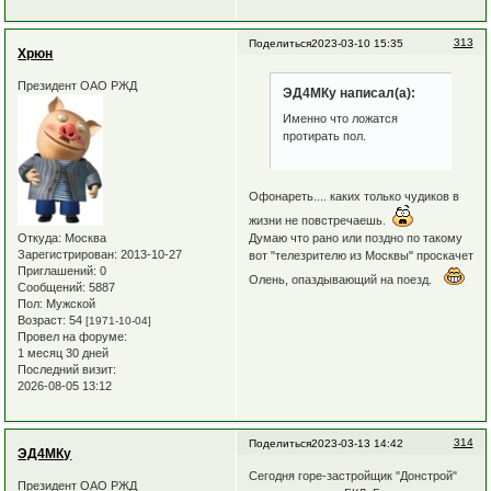
313
Поделиться
2023-03-10 15:35
Хрюн
Президент ОАО РЖД
ЭД4МКу написал(а):
Именно что ложатся
протирать пол.
Офонареть.... каких только чудиков в
жизни не повстречаешь.
Думаю что рано или поздно по такому
Откуда:
Москва
Зарегистрирован
: 2013-10-27
вот "телезрителю из Москвы" проскачет
Приглашений:
0
Олень, опаздывающий на поезд.
Сообщений:
5887
Пол:
Мужской
Возраст:
54
[1971-10-04]
Провел на форуме:
1 месяц 30 дней
Последний визит:
2026-08-05 13:12
314
Поделиться
2023-03-13 14:42
ЭД4МКу
Сегодня горе-застройщик "Донстрой"
Президент ОАО РЖД