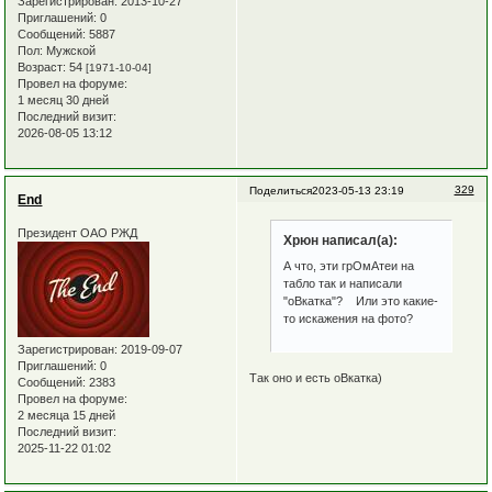
Зарегистрирован
: 2013-10-27
Приглашений:
0
Сообщений:
5887
Пол:
Мужской
Возраст:
54
[1971-10-04]
Провел на форуме:
1 месяц 30 дней
Последний визит:
2026-08-05 13:12
329
Поделиться
2023-05-13 23:19
End
Президент ОАО РЖД
Хрюн написал(а):
А что, эти грОмАтеи на
табло так и написали
"оВкатка"? Или это какие-
то искажения на фото?
Зарегистрирован
: 2019-09-07
Приглашений:
0
Так оно и есть оВкатка)
Сообщений:
2383
Провел на форуме:
2 месяца 15 дней
Последний визит:
2025-11-22 01:02