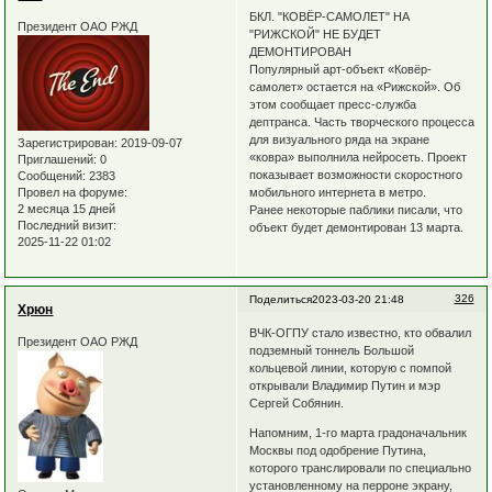
БКЛ. "КОВЁР-САМОЛЕТ" НА
Президент ОАО РЖД
"РИЖСКОЙ" НЕ БУДЕТ
ДЕМОНТИРОВАН
Популярный арт-объект «Ковёр-
самолет» остается на «Рижской». Об
этом сообщает пресс-служба
дептранса. Часть творческого процесса
для визуального ряда на экране
Зарегистрирован
: 2019-09-07
«ковра» выполнила нейросеть. Проект
Приглашений:
0
показывает возможности скоростного
Сообщений:
2383
Провел на форуме:
мобильного интернета в метро.
2 месяца 15 дней
Ранее некоторые паблики писали, что
Последний визит:
объект будет демонтирован 13 марта.
2025-11-22 01:02
326
Поделиться
2023-03-20 21:48
Хрюн
ВЧК-ОГПУ стало известно, кто обвалил
Президент ОАО РЖД
подземный тоннель Большой
кольцевой линии, которую с помпой
открывали Владимир Путин и мэр
Сергей Собянин.
Напомним, 1-го марта градоначальник
Москвы под одобрение Путина,
которого транслировали по специально
установленному на перроне экрану,