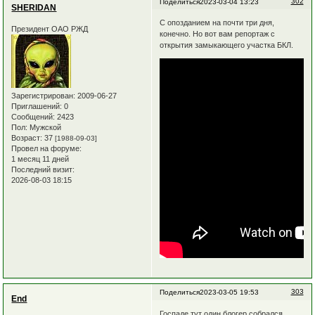
302
Поделиться
2023-03-04 13:23
SHERIDAN
С опозданием на почти три дня,
Президент ОАО РЖД
конечно. Но вот вам репортаж с
открытия замыкающего участка БКЛ.
Зарегистрирован
: 2009-06-27
Приглашений:
0
Сообщений:
2423
Пол:
Мужской
Возраст:
37
[1988-09-03]
Провел на форуме:
1 месяц 11 дней
Последний визит:
2026-08-03 18:15
303
Поделиться
2023-03-05 19:53
End
Госпаде тут один блогер собрался