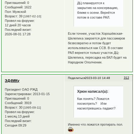
Приглашений:
0
ДЦ планируется к
Сообщений:
1622
закрытию на консервацию,
Пол:
Мужской
ближе к осени. Вернётся
Возраст:
39
[1987-02-10]
потом в составе РАЛ.
Провел на форуме:
12 дней 20 часов
Последний визит:
Если точнее, участок Хорошёвская-
2026-08-01 17:28
Шелепиха закроется для пассажиров
безвозвратно и потом будет
использоваться как ССВ. В составе
РАЛ вернется только участок ДЦ-
Шелепиха, пересадка на БКЛ будет на
Народном Ополчении.
312
Поделиться
2023-03-10 14:48
ЭД4МКу
Президент ОАО РЖД
Хрюн написал(а):
Зарегистрирован
: 2013-01-15
Приглашений:
0
Как понять? Ложатся
Сообщений:
3919
посмотреть? Или
Возраст:
30
[1995-09-11]
насмотревшись падают?
Провел на форуме:
1 месяц 13 дней
Последний визит:
Именно что ложатся протирать пол.
Сегодня 09:29