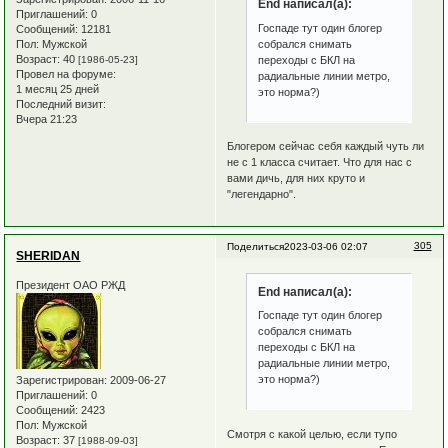
End написал(а):
Приглашений:
0
Госпаде тут один блогер
Сообщений:
12181
собрался снимать
Пол:
Мужской
Возраст:
40
переходы с БКЛ на
[1986-05-23]
Провел на форуме:
радиальные линии метро,
1 месяц 25 дней
это норма?)
Последний визит:
Вчера 21:23
Блогером сейчас себя каждый чуть ли
не с 1 класса считает. Что для нас с
вами дичь, для них круто и
"легендарно".
305
Поделиться
2023-03-06 02:07
SHERIDAN
Президент ОАО РЖД
End написал(а):
Госпаде тут один блогер
собрался снимать
переходы с БКЛ на
радиальные линии метро,
это норма?)
Зарегистрирован
: 2009-06-27
Приглашений:
0
Сообщений:
2423
Пол:
Мужской
Смотря с какой целью, если тупо
Возраст:
37
[1988-09-03]