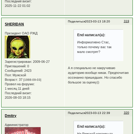
Последний визит:
2025-11-22 01:02
319
Поделиться
2023-03-13 18:20
SHERIDAN
Президент ОАО РЖД
End написал(а):
Информативно Стас,
только почему вас так
мало смотрят?
Зарегистрирован
: 2009-06-27
Приглашений:
0
А я специально не накручиваю
Сообщений:
2423
аудиторию вообще никак. Предпочитаю
Пол:
Мужской
осознанно пришедших. Но спасибо
Возраст:
37
[1988-09-03]
большое за оценку))
Провел на форуме:
1 месяц 11 дней
Последний визит:
2026-08-03 18:15
320
Поделиться
2023-03-13 22:39
Dmitry
Администратор
End написал(а):
На Рижской наконец-то