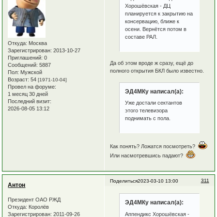
Хорошёвская - ДЦ
планируется к закрытию на
консервацию, ближе к
осени. Вернётся потом в
составе РАЛ.
Откуда:
Москва
Зарегистрирован
: 2013-10-27
Приглашений:
0
Да об этом вроде ж сразу, ещё до
Сообщений:
5887
полного открытия БКЛ было известно.
Пол:
Мужской
Возраст:
54
[1971-10-04]
Провел на форуме:
ЭД4МКу написал(а):
1 месяц 30 дней
Последний визит:
Уже достали сектантов
2026-08-05 13:12
этого телевизора
поднимать с пола.
Как понять? Ложатся посмотреть?
Или насмотревшись падают?
311
Поделиться
2023-03-10 13:00
Антон
Президент ОАО РЖД
ЭД4МКу написал(а):
Откуда:
Королёв
Зарегистрирован
: 2011-09-26
Аппендикс Хорошёвская -