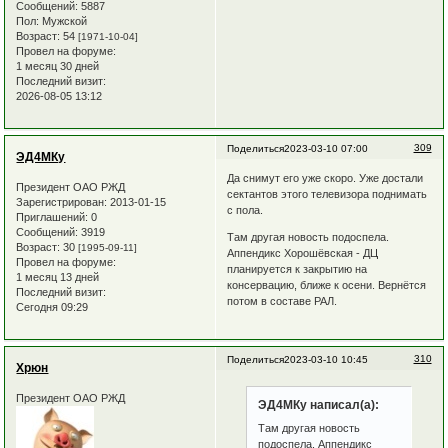
Сообщений:
5887
Пол:
Мужской
Возраст:
54
[1971-10-04]
Провел на форуме:
1 месяц 30 дней
Последний визит:
2026-08-05 13:12
309
Поделиться
2023-03-10 07:00
ЭД4МКу
Да снимут его уже скоро. Уже достали
Президент ОАО РЖД
сектантов этого телевизора поднимать
Зарегистрирован
: 2013-01-15
с пола.
Приглашений:
0
Сообщений:
3919
Там другая новость подоспела.
Возраст:
30
[1995-09-11]
Аппендикс Хорошёвская - ДЦ
Провел на форуме:
планируется к закрытию на
1 месяц 13 дней
консервацию, ближе к осени. Вернётся
Последний визит:
потом в составе РАЛ.
Сегодня 09:29
310
Поделиться
2023-03-10 10:45
Хрюн
Президент ОАО РЖД
ЭД4МКу написал(а):
Там другая новость
подоспела. Аппендикс