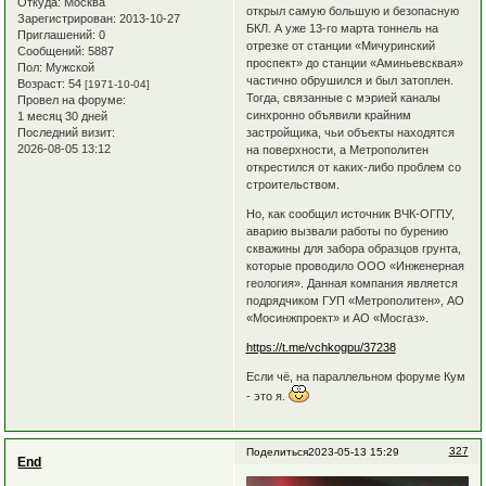
Откуда:
Москва
открыл самую большую и безопасную
Зарегистрирован
: 2013-10-27
БКЛ. А уже 13-го марта тоннель на
Приглашений:
0
отрезке от станции «Мичуринский
Сообщений:
5887
проспект» до станции «Аминьевсквая»
Пол:
Мужской
частично обрушился и был затоплен.
Возраст:
54
[1971-10-04]
Тогда, связанные с мэрией каналы
Провел на форуме:
синхронно объявили крайним
1 месяц 30 дней
застройщика, чьи объекты находятся
Последний визит:
2026-08-05 13:12
на поверхности, а Метрополитен
открестился от каких-либо проблем со
строительством.
Но, как сообщил источник ВЧК-ОГПУ,
аварию вызвали работы по бурению
скважины для забора образцов грунта,
которые проводило ООО «Инженерная
геология». Данная компания является
подрядчиком ГУП «Метрополитен», АО
«Мосинжпроект» и АО «Мосгаз».
https://t.me/vchkogpu/37238
Если чё, на параллельном форуме Кум
- это я.
327
Поделиться
2023-05-13 15:29
End