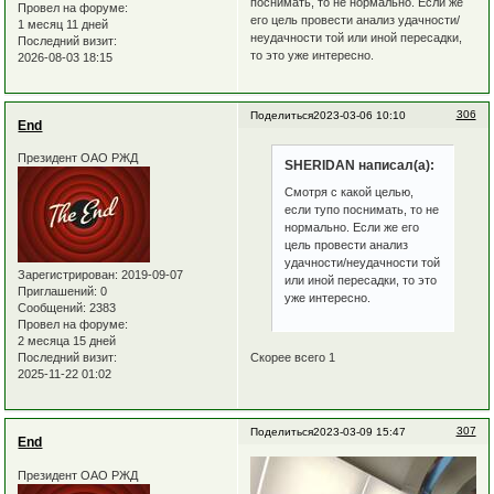
поснимать, то не нормально. Если же
Провел на форуме:
его цель провести анализ удачности/
1 месяц 11 дней
неудачности той или иной пересадки,
Последний визит:
то это уже интересно.
2026-08-03 18:15
306
Поделиться
2023-03-06 10:10
End
Президент ОАО РЖД
SHERIDAN написал(а):
Смотря с какой целью,
если тупо поснимать, то не
нормально. Если же его
цель провести анализ
удачности/неудачности той
Зарегистрирован
: 2019-09-07
или иной пересадки, то это
Приглашений:
0
уже интересно.
Сообщений:
2383
Провел на форуме:
2 месяца 15 дней
Скорее всего 1
Последний визит:
2025-11-22 01:02
307
Поделиться
2023-03-09 15:47
End
Президент ОАО РЖД