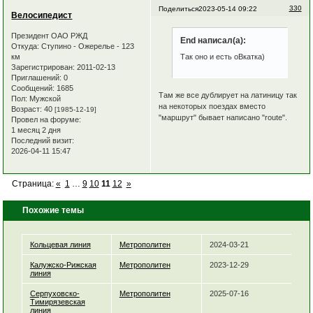
330
Поделиться
2023-05-14 09:22
Велосипедист
Президент ОАО РЖД
End написал(а):
Откуда:
Ступино - Ожерелье - 123
км
Так оно и есть оВкатка)
Зарегистрирован
: 2011-02-13
Приглашений:
0
Сообщений:
1685
Там же все дублирует на латиницу так
Пол:
Мужской
на некоторых поездах вместо
Возраст:
40
[1985-12-19]
"маршрут" бывает написано "route".
Провел на форуме:
1 месяц 2 дня
Последний визит:
2026-04-11 15:47
Страница:
«
1
…
9
10
11
12
»
Похожие темы
Кольцевая линия
Метрополитен
2024-03-21
Калужско-Рижская
Метрополитен
2023-12-29
линия
Серпуховско-
Метрополитен
2025-07-16
Тимирязевская
линия