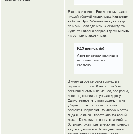
Я еще как помню. Всегда возмущался
плохой уборкой наших улиц. Каша еще
та была. При Собянине не хуже, судя
по моим наблюдениям. А если где-то
хуже, то наверно вопросы должны быть
к местным главам управ.
K13 написал(а):
А вот во дворах впринципе
все почистили, но
скользко.
В моем дворе сегодня вскололи в
одном месте лед. Хотя он там был
засыпан снегом и не мешал, все равно,
конечно, правильно убрали дорогу.
Единственное, что возмущает, что не
убирают слякоть после того, как
реагенты набросают. Во многих местах
льда и не было - просто снежок белый
лежал. Когда иду по снегу, то домой на
ботинках грязи практически не приношу
- чуть воды чистой. А сегодня снова
принес прилично слякоти. Сразу