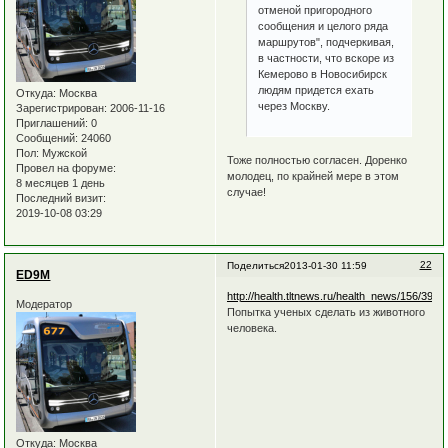
отменой пригородного
сообщения и целого ряда
маршрутов", подчеркивая,
в частности, что вскоре из
Кемерово в Новосибирск
людям придется ехать
Откуда:
Москва
через Москву.
Зарегистрирован
: 2006-11-16
Приглашений:
0
Сообщений:
24060
Пол:
Мужской
Тоже полностью согласен. Доренко
Провел на форуме:
молодец, по крайней мере в этом
8 месяцев 1 день
случае!
Последний визит:
2019-10-08 03:29
22
Поделиться
2013-01-30 11:59
ED9M
http://health.tltnews.ru/health_news/156/3979
Модератор
Попытка ученых сделать из животного
человека.
Откуда:
Москва