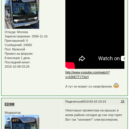
Откуда:
Москва
Зарегистрирован
: 2006-11-16
Приглашений:
0
Сообщений:
24060
Пол:
Мужской
Провел на форуме:
8 месяцев 1 день
Последний визит:
2019-10-08 03:29
http://www.youtube.com/watch?
v=53hE7T77XeY
А тут он играет со смартфоном.
26
Поделиться
2013-02-10 13:13
ED9M
Некоторые прожектора на крышах в
Модератор
моем районе сегодня до сих пор горят.
Вот так "экономят" электроэнергию.