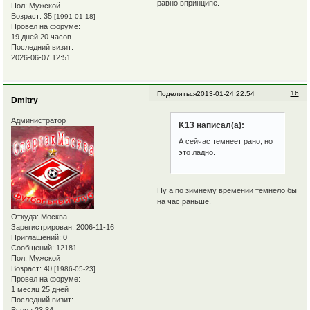
равно впринципе.
Пол:
Мужской
Возраст:
35
[1991-01-18]
Провел на форуме:
19 дней 20 часов
Последний визит:
2026-06-07 12:51
16
Поделиться
2013-01-24 22:54
Dmitry
Администратор
K13 написал(а):
А сейчас темнеет рано, но
это ладно.
Ну а по зимнему времении темнело бы
на час раньше.
Откуда:
Москва
Зарегистрирован
: 2006-11-16
Приглашений:
0
Сообщений:
12181
Пол:
Мужской
Возраст:
40
[1986-05-23]
Провел на форуме:
1 месяц 25 дней
Последний визит: