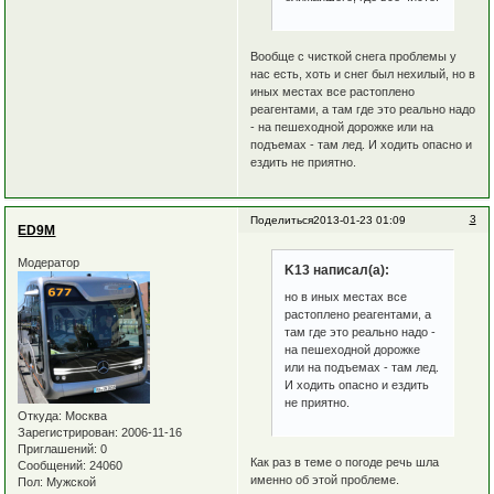
Вообще с чисткой снега проблемы у
нас есть, хоть и снег был нехилый, но в
иных местах все растоплено
реагентами, а там где это реально надо
- на пешеходной дорожке или на
подъемах - там лед. И ходить опасно и
ездить не приятно.
3
Поделиться
2013-01-23 01:09
ED9M
Модератор
K13 написал(а):
но в иных местах все
растоплено реагентами, а
там где это реально надо -
на пешеходной дорожке
или на подъемах - там лед.
И ходить опасно и ездить
не приятно.
Откуда:
Москва
Зарегистрирован
: 2006-11-16
Приглашений:
0
Как раз в теме о погоде речь шла
Сообщений:
24060
именно об этой проблеме.
Пол:
Мужской