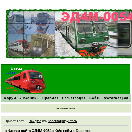
Форум
Участники
Правила
Регистрация
Войти
Фотогалерея
Активные темы
Привет, Гость!
Войдите
или
зарегистрируйтесь
.
»
Форум сайта ЭД4М-0054
»
Обо всём
»
Беседка