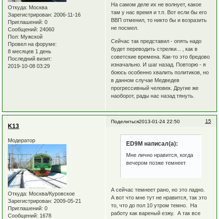
На самом деле их не волнует, какое
Откуда:
Москва
там у нас время и т.п. Вот если бы его
Зарегистрирован
: 2006-11-16
ВВП отменил, то никто бы и возразить
Приглашений:
0
не посмел.
Сообщений:
24060
Пол:
Мужской
Сейчас так представил - опять надо
Провел на форуме:
будет переводить стрелки... , как в
8 месяцев 1 день
советские времена. Как-то это бредово
Последний визит:
изначально. И шаг назад. Повторю - я
2019-10-08 03:29
боюсь особенно хвалить политиков, но
в данном случае Медведев
прогрессивный человек. Другие же
наоборот, рады нас назад тянуть.
15
Поделиться
2013-01-24 22:50
K13
Модератор
ED9M написал(а):
Мне лично нравится, когда
вечером позже темнеет
А сейчас темнеет рано, но это ладно.
Откуда:
Москва/Куровское
А вот что мне тут не нравится, так это
Зарегистрирован
: 2009-05-21
то, что до пол 10 утром темно. На
Приглашений:
0
работу как вареный езжу. А так все
Сообщений:
1678