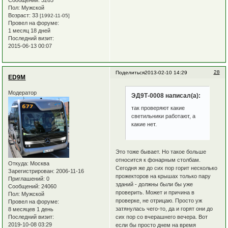
Сообщений:
3265
Пол:
Мужской
Возраст:
33
[1992-11-05]
Провел на форуме:
1 месяц 18 дней
Последний визит:
2015-06-13 00:07
28
Поделиться
2013-02-10 14:29
ED9M
Модератор
ЭД9Т-0008 написал(а):
так проверяют какие
светильники работают, а
какие нет.
Это тоже бывает. Но такое больше
относится к фонарным столбам.
Откуда:
Москва
Сегодня же до сих пор горит несколько
Зарегистрирован
: 2006-11-16
прожекторов на крышах только пару
Приглашений:
0
зданий - должны были бы уже
Сообщений:
24060
проверить. Может и причина в
Пол:
Мужской
проверке, не отрицаю. Просто уж
Провел на форуме:
затянулась чего-то, да и горят они до
8 месяцев 1 день
Последний визит:
сих пор со вчерашнего вечера. Вот
2019-10-08 03:29
если бы просто днем на время