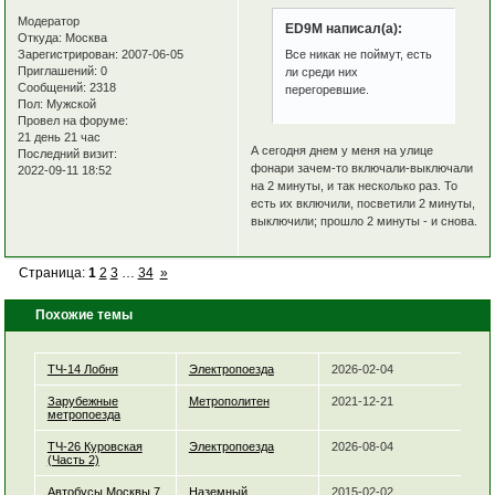
Модератор
ED9M написал(а):
Откуда:
Москва
Зарегистрирован
: 2007-06-05
Все никак не поймут, есть
Приглашений:
0
ли среди них
Сообщений:
2318
перегоревшие.
Пол:
Мужской
Провел на форуме:
21 день 21 час
А сегодня днем у меня на улице
Последний визит:
фонари зачем-то включали-выключали
2022-09-11 18:52
на 2 минуты, и так несколько раз. То
есть их включили, посветили 2 минуты,
выключили; прошло 2 минуты - и снова.
Страница:
1
2
3
…
34
»
Похожие темы
ТЧ-14 Лобня
Электропоезда
2026-02-04
Зарубежные
Метрополитен
2021-12-21
метропоезда
ТЧ-26 Куровская
Электропоезда
2026-08-04
(Часть 2)
Автобусы Москвы 7
Наземный
2015-02-02