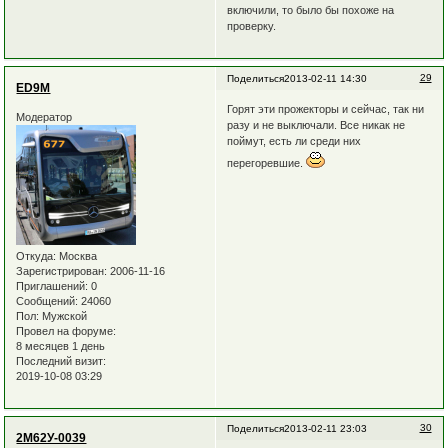
включили, то было бы похоже на
проверку.
29
Поделиться
2013-02-11 14:30
ED9M
Горят эти прожекторы и сейчас, так ни
Модератор
разу и не выключали. Все никак не
поймут, есть ли среди них
перегоревшие.
Откуда:
Москва
Зарегистрирован
: 2006-11-16
Приглашений:
0
Сообщений:
24060
Пол:
Мужской
Провел на форуме:
8 месяцев 1 день
Последний визит:
2019-10-08 03:29
30
Поделиться
2013-02-11 23:03
2М62У-0039