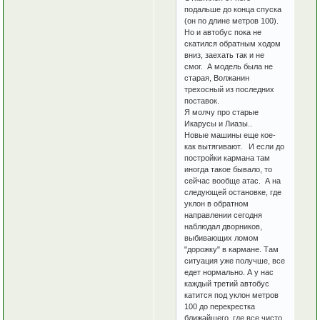
подальше до конца спуска
(он по длине метров 100).
Но и автобус пока не
скатился обратным ходом
вниз, заехать так и не
смог. А модель была не
старая, Волжанин
трехосный из последних
поставок.
Я молчу про старые
Икарусы и Лиазы..
Новые машины еще кое-
как вытягивают. И если до
постройки кармана там
иногда такое бывало, то
сейчас вообще атас. А на
следующей остановке, где
уклон в обратном
направлении сегодня
наблюдал дворников,
выбивающих ломом
"дорожку" в кармане. Там
ситуация уже получше, все
едет нормально. А у нас
каждый третий автобус
катится под уклон метров
100 до перекрестка
ближайшего, где все чисто.