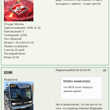
выходишь с работы - а ещё светло!
Откуда:
Москва
Зарегистрирован
: 2006-11-16
Приглашений:
0
Сообщений:
12181
Пол:
Мужской
Возраст:
40
[1986-05-23]
Провел на форуме:
1 месяц 25 дней
Последний визит:
Вчера 23:34
14
Поделиться
2013-01-24 22:23
ED9M
Модератор
Dmitry написал(а):
что МОК хочет вернуть
зимнее время
Как я предполагаю, это как раз из-за
того, что перевод отменил Медведев.