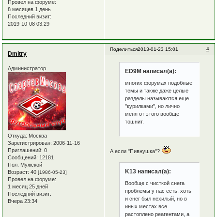
Провел на форуме:
8 месяцев 1 день
Последний визит:
2019-10-08 03:29
4
Поделиться
2013-01-23 15:01
Dmitry
Администратор
ED9M написал(а):
многих форумах подобные
темы и также даже целые
разделы называются еще
"курилками", но лично
меня от этого вообще
тошнит.
Откуда:
Москва
Зарегистрирован
: 2006-11-16
Приглашений:
0
А если "Пивнушка"?
Сообщений:
12181
Пол:
Мужской
K13 написал(а):
Возраст:
40
[1986-05-23]
Провел на форуме:
Вообще с чисткой снега
1 месяц 25 дней
проблемы у нас есть, хоть
Последний визит:
и снег был нехилый, но в
Вчера 23:34
иных местах все
растоплено реагентами, а