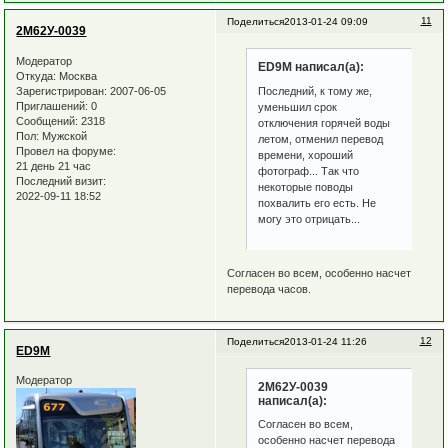
11
Поделиться
2013-01-24 09:09
2М62У-0039
Модератор
ED9M написал(а):
Откуда:
Москва
Зарегистрирован
: 2007-06-05
Последний, к тому же,
Приглашений:
0
уменьшил срок
Сообщений:
2318
отключения горячей воды
Пол:
Мужской
летом, отменил перевод
Провел на форуме:
времени, хороший
21 день 21 час
фотограф... Так что
Последний визит:
некоторые поводы
2022-09-11 18:52
похвалить его есть. Не
могу это отрицать...
Согласен во всем, особенно насчет
перевода часов.
12
Поделиться
2013-01-24 11:26
ED9M
Модератор
2М62У-0039
написал(а):
Согласен во всем,
особенно насчет перевода