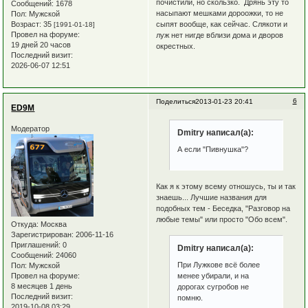
почистили, но скользко. Дрянь эту то
Сообщений:
1678
насыпают мешками дороожки, то не
Пол:
Мужской
сыпят вообще, как сейчас. Слякоти и
Возраст:
35
[1991-01-18]
Провел на форуме:
луж нет нигде вблизи дома и дворов
19 дней 20 часов
окрестных.
Последний визит:
2026-06-07 12:51
6
Поделиться
2013-01-23 20:41
ED9M
Модератор
Dmitry написал(а):
А если "Пивнушка"?
Как я к этому всему отношусь, ты и так
знаешь... Лучшие названия для
подобных тем - Беседка, "Разговор на
любые темы" или просто "Обо всем".
Откуда:
Москва
Зарегистрирован
: 2006-11-16
Приглашений:
0
Dmitry написал(а):
Сообщений:
24060
При Лужкове всё более
Пол:
Мужской
Провел на форуме:
менее убирали, и на
8 месяцев 1 день
дорогах сугробов не
Последний визит:
помню.
2019-10-08 03:29