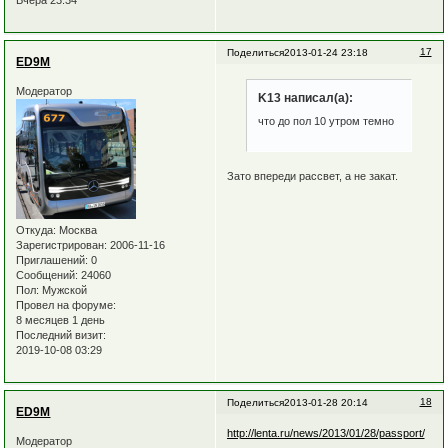
Вчера 23:34
17
Поделиться
2013-01-24 23:18
ED9M
Модератор
K13 написал(а):
что до пол 10 утром темно
Зато впереди рассвет, а не закат.
Откуда:
Москва
Зарегистрирован
: 2006-11-16
Приглашений:
0
Сообщений:
24060
Пол:
Мужской
Провел на форуме:
8 месяцев 1 день
Последний визит:
2019-10-08 03:29
18
Поделиться
2013-01-28 20:14
ED9M
http://lenta.ru/news/2013/01/28/passport/
Модератор