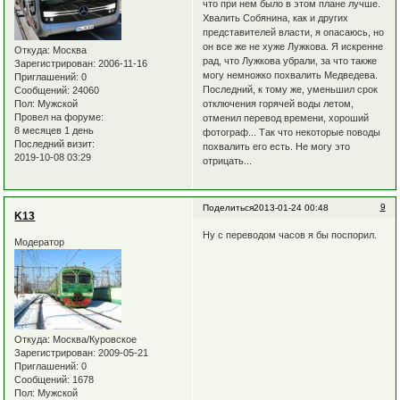
что при нем было в этом плане лучше.
Хвалить Собянина, как и других
представителей власти, я опасаюсь, но
он все же не хуже Лужкова. Я искренне
Откуда:
Москва
рад, что Лужкова убрали, за что также
Зарегистрирован
: 2006-11-16
могу немножко похвалить Медведева.
Приглашений:
0
Последний, к тому же, уменьшил срок
Сообщений:
24060
Пол:
Мужской
отключения горячей воды летом,
Провел на форуме:
отменил перевод времени, хороший
8 месяцев 1 день
фотограф... Так что некоторые поводы
Последний визит:
похвалить его есть. Не могу это
2019-10-08 03:29
отрицать...
9
Поделиться
2013-01-24 00:48
K13
Ну с переводом часов я бы поспорил.
Модератор
Откуда:
Москва/Куровское
Зарегистрирован
: 2009-05-21
Приглашений:
0
Сообщений:
1678
Пол:
Мужской