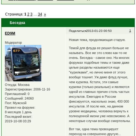
Страница:
1
2
3
…
34
»
Беседка
1
Поделиться
2013-01-23 00:53
ED9M
Новая тема, продолжающая старую.
Модератор
Темой для флуда ее решил больше не
называть. Все же это слово как-то не
очень. Беседка - самое оно. На многих
форумах подобные темы и также даже
целые разделы называются еще
"курилками", но лично меня от этого
вообще тошнит. Уж даже флуд лучше,
чем курилка. Кстати, эти самые
Откуда:
Москва
курилки (только реальные) и являются
Зарегистрирован
: 2006-11-16
одной из главных причин столь частых
Приглашений:
0
инсультов. Ежегодно в России
Сообщений:
24060
фиксируется, насколько знаю, 400 000
Пол:
Мужской
инсультов. И после них, на данном
Провел на форуме:
уровне медицины, человека вернуть к
8 месяцев 1 день
полноценной жизни уже невозможно. А
Последний визит:
некоторые случаи вообще смертельны.
2019-10-08 03:29
Вот так, одна тема провоцирует
переход на совершенно другую...