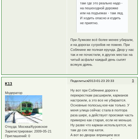
там где это реально надо -
на пешеходной дорожке
или на подъемах - там лед.
И ходить опасно и ездить
не приятно.
При Лужкове всё более менее убирали,
и на дорогах сугробов не помню. При
Собянине же полная ерунда. Двор у нас
так и не почистили, в других местах на
читый асфальт каждый день сыпят
всякую дрянь.
5
Поделиться
2013-01-23 20:33
K13
Ну вот при Собянине дороги к
Модератор
перекресткам расширили, карманов
настроили, а это все не убирается.
Основные полосыц кое-как только. У
меня улица сейчас стала в полтора
раза шире, а действует проезжая часть
примерно как старая, если не меньше.
Ну разве что карман используется, но
Откуда:
Москва/Куровское
там до сих пор каток.
Зарегистрирован
: 2009-05-21
А вот во дворах впринципе все
Приглашений:
0