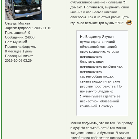
субъективное мнение - словами "Я
думаю". Получается, выражать свои
мнения у нас нельзя никаким
способом. Как и не стоит размещать
где-либо великие три буквы "PID".
Откуда:
Москва
Зарегистрирован
: 2006-11-16
Приглашений:
0
Но Владимир Якунин
Сообщений:
24060
сумел сделать нищей
Пол:
Мужской
облеванной компанией
Провел на форуме:
8 месяцев 1 день
свою компанию, которая
Последний визит:
потенциально
2019-10-08 03:29
блистательная,
потенциально прибыльная,
потенциально
системообразующая,
связывающая гигантские
русские пространства. Но
почему-то Владимир
Якунин умеет сделать ее
несчастной, облеванной
компанией. Почему?
Можно подумать, это не так. За правду
в суд! Но только "честь" так можно
защитить лишь на бумажке. В глазах
людей такие победители нисколько не