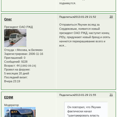
поднимутся.
20
Поделиться
2013-01-29 21:52
Олег
Отправиться Якунин вслед за
Президент ОАО РЖД
Сердюковым, появится новый
президент ОАО РЖД, наступит конец
PIDу, придумают новый бренд и опять
начнется перекрашивание всего и
вся...
Откуда:
г.Москва, м.Беляево
Зарегистрирован
: 2006-11-16
Приглашений:
0
Сообщений:
9228
Возраст:
44
[1982-06-24]
Провел на форуме:
5 месяцев 20 дней
Последний визит:
Вчера 23:19
21
Поделиться
2013-01-29 21:55
ED9M
Модератор
Он повторил, что Якунин
фактически начал
"шантажировать власть