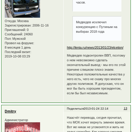
часов.
Откуда:
Москва
Медведев исключил
Зарегистрирован
: 2006-11-16
конкуренцию с Путиным на
Приглашений:
0
выборах 2018 года
Сообщений:
24060
Пол:
Мужской
Провел на форуме:
http://lenta.ru/news/2013/01/23/elcetion/
8 месяцев 1 день
Последний визит:
Медведев подконтролен ВВП, поэтому
2019-10-08 03:29
о нем невозможно сделать
окончательный вывод - мы его по этой
причине слишком плохо знаем.
Некоторые положительные качества у
него есть, чего не скажу про многих
других политиков. Я допускаю, что он
мог бы быть хорошим президентом,
если бы был независимым.
13
Поделиться
2013-01-24 22:14
Dmitry
Наасчёт перевода, сегдня прочитал,
Администратор
что МОК хочет вернуть зимнее время.
Вот же никак не угомонятся и жить не
дадут спокойно. Как хорошо сегодня,