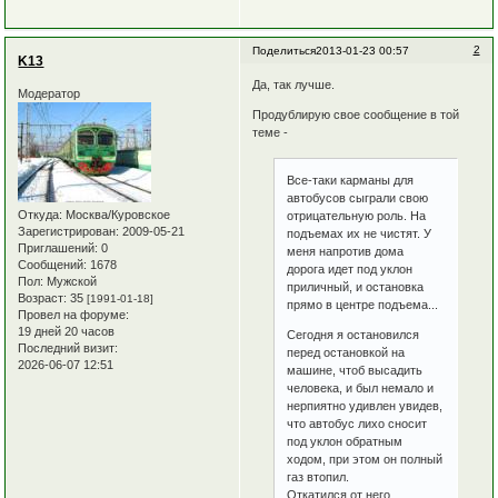
2
Поделиться
2013-01-23 00:57
K13
Да, так лучше.
Модератор
Продублирую свое сообщение в той
теме -
Все-таки карманы для
автобусов сыграли свою
Откуда:
Москва/Куровское
отрицательную роль. На
Зарегистрирован
: 2009-05-21
подъемах их не чистят. У
Приглашений:
0
меня напротив дома
Сообщений:
1678
дорога идет под уклон
Пол:
Мужской
приличный, и остановка
Возраст:
35
[1991-01-18]
прямо в центре подъема...
Провел на форуме:
19 дней 20 часов
Сегодня я остановился
Последний визит:
перед остановкой на
2026-06-07 12:51
машине, чтоб высадить
человека, и был немало и
нерпиятно удивлен увидев,
что автобус лихо сносит
под уклон обратным
ходом, при этом он полный
газ втопил.
Откатился от него