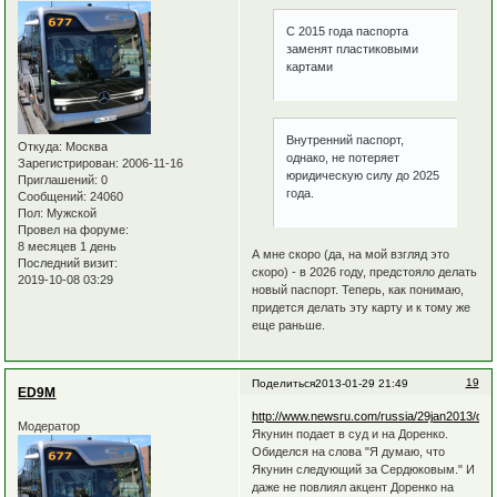
С 2015 года паспорта
заменят пластиковыми
картами
Внутренний паспорт,
Откуда:
Москва
однако, не потеряет
Зарегистрирован
: 2006-11-16
юридическую силу до 2025
Приглашений:
0
года.
Сообщений:
24060
Пол:
Мужской
Провел на форуме:
8 месяцев 1 день
А мне скоро (да, на мой взгляд это
Последний визит:
скоро) - в 2026 году, предстояло делать
2019-10-08 03:29
новый паспорт. Теперь, как понимаю,
придется делать эту карту и к тому же
еще раньше.
19
Поделиться
2013-01-29 21:49
ED9M
http://www.newsru.com/russia/29jan2013/dor
Модератор
Якунин подает в суд и на Доренко.
Обиделся на слова "Я думаю, что
Якунин следующий за Сердюковым." И
даже не повлиял акцент Доренко на