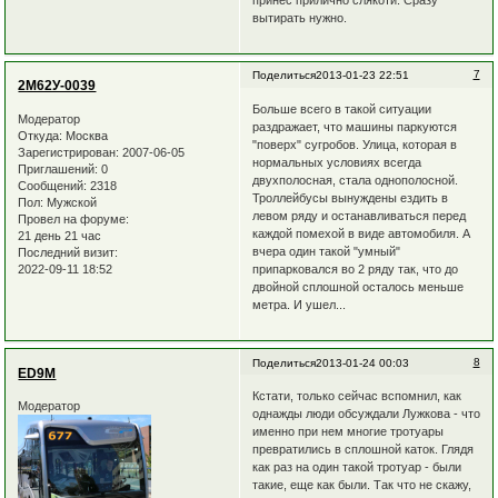
вытирать нужно.
7
Поделиться
2013-01-23 22:51
2М62У-0039
Больше всего в такой ситуации
Модератор
раздражает, что машины паркуются
Откуда:
Москва
"поверх" сугробов. Улица, которая в
Зарегистрирован
: 2007-06-05
нормальных условиях всегда
Приглашений:
0
двухполосная, стала однополосной.
Сообщений:
2318
Троллейбусы вынуждены ездить в
Пол:
Мужской
левом ряду и останавливаться перед
Провел на форуме:
каждой помехой в виде автомобиля. А
21 день 21 час
вчера один такой "умный"
Последний визит:
2022-09-11 18:52
припарковался во 2 ряду так, что до
двойной сплошной осталось меньше
метра. И ушел...
8
Поделиться
2013-01-24 00:03
ED9M
Кстати, только сейчас вспомнил, как
Модератор
однажды люди обсуждали Лужкова - что
именно при нем многие тротуары
превратились в сплошной каток. Глядя
как раз на один такой тротуар - были
такие, еще как были. Так что не скажу,